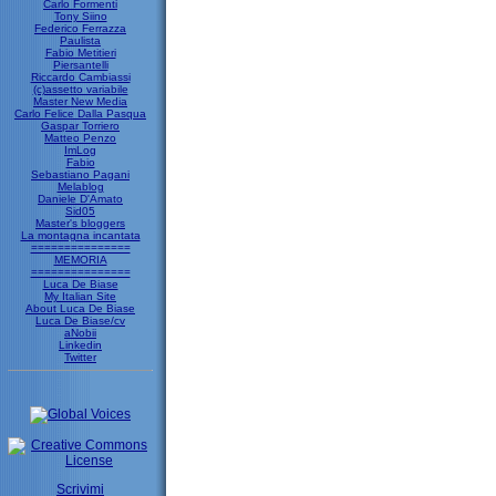
Carlo Formenti
Tony Siino
Federico Ferrazza
Paulista
Fabio Metitieri
Piersantelli
Riccardo Cambiassi
(c)assetto variabile
Master New Media
Carlo Felice Dalla Pasqua
Gaspar Torriero
Matteo Penzo
ImLog
Fabio
Sebastiano Pagani
Melablog
Daniele D'Amato
Sid05
Master's bloggers
La montagna incantata
===============
MEMORIA
===============
Luca De Biase
My Italian Site
About Luca De Biase
Luca De Biase/cv
aNobii
Linkedin
Twitter
Scrivimi