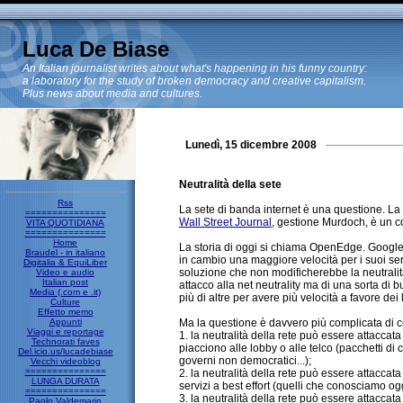
Luca De Biase
An Italian journalist writes about what's happening in his funny country:
a laboratory for the study of broken democracy and creative capitalism.
Plus news about media and cultures.
Lunedì, 15 dicembre 2008
Neutralità della sete
Rss
La sete di banda internet è una questione. La 
===============
Wall Street Journal
, gestione Murdoch, è un c
VITA QUOTIDIANA
===============
Home
La storia di oggi si chiama OpenEdge. Google 
Braudel - in italiano
in cambio una maggiore velocità per i suoi ser
Digitalia & EquiLiber
soluzione che non modificherebbe la neutralit
Video e audio
Italian post
attacco alla net neutrality ma di una sorta di
Media (.com e .it)
più di altre per avere più velocità a favore d
Culture
Effetto memo
Appunti
Ma la questione è davvero più complicata di c
Viaggi e reportage
1. la neutralità della rete può essere attaccat
Technorati faves
piacciono alle lobby o alle telco (pacchetti di
Del.icio.us/lucadebiase
governi non democratici...);
Vecchi videoblog
===============
2. la neutralità della rete può essere attaccat
LUNGA DURATA
servizi a best effort (quelli che conosciamo o
===============
3. la neutralità della rete può essere attaccat
Paolo Valdemarin