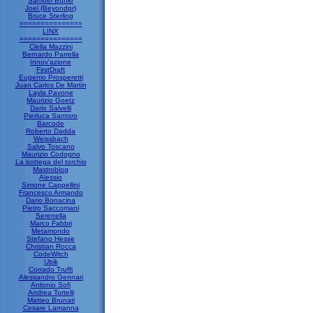
Samuel Bunkr
Joel (Beyondpr)
Bruce Sterling
===============
LINX
===============
Clelia Mazzini
Bernardo Parrella
Innov'azione
FirstDraft
Eugenio Prosperetti
Juan Carlos De Martin
Layla Pavone
Maurizio Goetz
Dario Salvelli
Pierluca Santoro
Barcode
Roberto Dadda
Weissbach
Salvo Toscano
Maurizio Codogno
La bottega del torchio
Mastroblog
Alessio
Simone Cappellini
Francesco Armando
Dario Bonacina
Pietro Saccomani
Serenella
Marco Fabbri
Metamondo
Stefano Hesse
Christian Rocca
CodeWitch
Ubik
Corrado Truffi
Alessandro Gennari
Antonio Sofi
Andrea Tortelli
Matteo Brunati
Cesare Lamanna