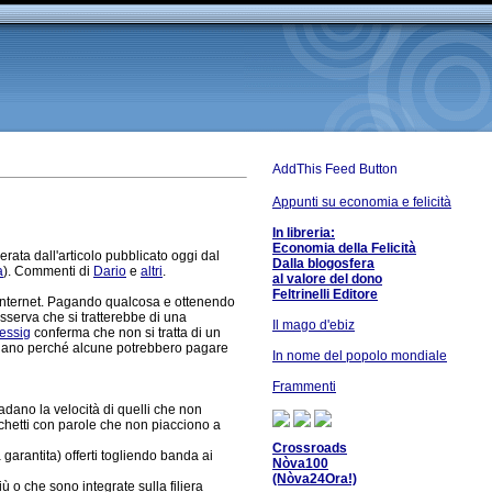
Appunti su economia e felicità
In libreria:
Economia della Felicità
rata dall'articolo pubblicato oggi dal
Dalla blogosfera
a
). Commenti di
Dario
e
altri
.
al valore del dono
Feltrinelli Editore
a internet. Pagando qualcosa e ottenendo
sserva che si tratterebbe di una
Il mago d'ebiz
essig
conferma che non si tratta di un
so piano perché alcune potrebbero pagare
In nome del popolo mondiale
Frammenti
radano la velocità di quelli che non
acchetti con parole che non piacciono a
Crossroads
 garantita) offerti togliendo banda ai
Nòva100
(Nòva24Ora!)
ù o che sono integrate sulla filiera