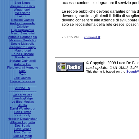
accesso-contenuti e degradare il servizio per
Blog Notes
Alessandro Gilioli
Wittgenstein
Le regole pubbliche devono garantire prima di tu
WebNotes
devono garantire agli utenti il diritto di scegl
Leibniz
Network Games
devono consentire alle aziende di sviluppare u
Andrea Lawendel
solo se l'ecosistema della rete cresce, possono
Criativity
Gigi Tagliapietra
Marco Zamperini
Antonio Santangelo
7:21:15 PM
comment [
]
;
Massimo Mantellini
Sergio Maistrello
Alessandro Longo
Mauro Lupi
Bruno Giussani
Pandemia
Stefano Quintarelli
© Copyright 2009 Luca De Bia
Antonio Dini
Last update: 1-01-2009; 1:24
Piergiovanni Mometto
Kurai
This theme is based on the
SoundWa
Zuck
Lele Dainesi
Davide Tarasconi
===============
ANNALES
===============
Global Voices
BleedingEdge
Le Blog Medias
Joi Ito
David Weinberger
Dan Gillmor
Kevin Kelly
Hossein Derakhshan
Alfonso Fuggetta
Doc Searls
Dave Winer
Marc Canter
Loic Le Meur