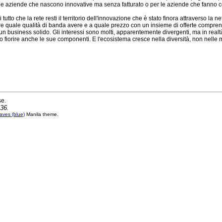
 le aziende che nascono innovative ma senza fatturato o per le aziende che fanno co
tto che la rete resti il territorio dell'innovazione che è stato finora attraverso la n
iere quale qualità di banda avere e a quale prezzo con un insieme di offerte comprensi
n business solido. Gli interessi sono molti, apparentemente divergenti, ma in realt
 fiorire anche le sue componenti. E l'ecosistema cresce nella diversità, non nelle m
se.
:36.
ves (blue)
Manila theme.