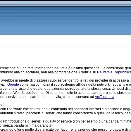
creazione di una rete internet non neutrale è un'altra questione. La confusione gene
ontributo alla chiacchiera, non alla comprensione. (Notizie su
Reuters
e
Repubblic
avrebbe in mente di piazzare i suoi server dentro le reti dei provider di accesso 
vizi.
Google
conferma con forza il suo sostegno all'idea della network neutrality e o
à della rete visto che qualunque azienda potrebbe fare la stessa cosa. Un post di
L
 bufala del Wall Street Journal. Di certo, non tutte le aziende sarebbero sullo stes
ei loro servizi ma non sarebbe una novità, come osservano ad
ArsTechnica
.
osì:
a con i software che controllano il contenuto dei pacchetti internet e bloccano o deg
 contenuti piratati, pacchetti di servizi che fanno concorrenza a quelli delle telco, p
a dall'introduzione di servizi a quality of service (con per esempio una banda minima
ggi senza banda minima garantita);
a creando offerte molto diversificate per favorire le aziende che possono pagare di pi