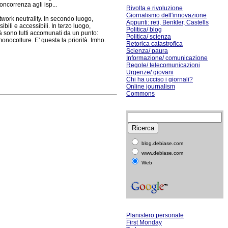
ncorrenza agli isp...
Rivolta e rivoluzione
Giornalismo dell'innovazione
etwork neutrality. In secondo luogo,
Appunti: reti, Benkler, Castells
bili e accessibili. In terzo luogo,
Politica/ blog
à sono tutti accomunati da un punto:
Politica/ scienza
onocolture. E' questa la priorità. Imho.
Retorica catastrofica
Scienza/ paura
Informazione/ comunicazione
Regole/ telecomunicazioni
Urgenze/ giovani
Chi ha ucciso i giornali?
Online journalism
Commons
blog.debiase.com
www.debiase.com
Web
Planisfero personale
First Monday