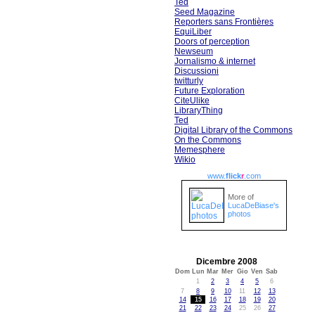
Ted
Seed Magazine
Reporters sans Frontières
EquiLiber
Doors of perception
Newseum
Jornalismo & internet
Discussioni
twitturly
Future Exploration
CiteUlike
LibraryThing
Ted
Digital Library of the Commons
On the Commons
Memesphere
Wikio
www.
flick
r
.com
More of
LucaDeBiase's
photos
Dicembre 2008
Dom
Lun
Mar
Mer
Gio
Ven
Sab
1
2
3
4
5
6
7
8
9
10
11
12
13
14
15
16
17
18
19
20
21
22
23
24
25
26
27