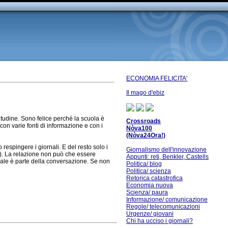
ECONOMIA FELICITA'
Il mago d'ebiz
bitudine. Sono felice perché la scuola è
Crossroads
 con varie fonti di informazione e con i
Nòva100
(Nòva24Ora!)
espingere i giornali. E del resto solo i
Giornalismo dell'innovazione
). La relazione non può che essere
Appunti: reti, Benkler, Castells
nale è parte della conversazione. Se non
Politica/ blog
Politica/ scienza
Retorica catastrofica
Economia nuova
Scienza/ paura
Informazione/ comunicazione
Regole/ telecomunicazioni
Urgenze/ giovani
Chi ha ucciso i giornali?