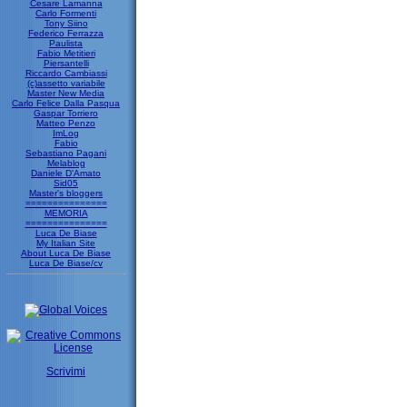
Cesare Lamanna
Carlo Formenti
Tony Siino
Federico Ferrazza
Paulista
Fabio Metitieri
Piersantelli
Riccardo Cambiassi
(c)assetto variabile
Master New Media
Carlo Felice Dalla Pasqua
Gaspar Torriero
Matteo Penzo
ImLog
Fabio
Sebastiano Pagani
Melablog
Daniele D'Amato
Sid05
Master's bloggers
===============
MEMORIA
===============
Luca De Biase
My Italian Site
About Luca De Biase
Luca De Biase/cv
Scrivimi