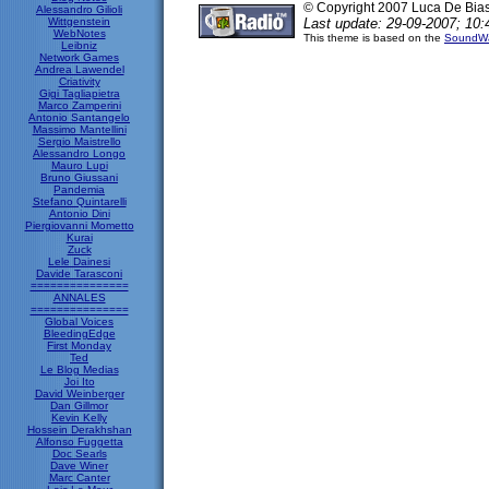
© Copyright 2007 Luca De Bia
Alessandro Gilioli
Wittgenstein
Last update: 29-09-2007; 10:
WebNotes
This theme is based on the
SoundWa
Leibniz
Network Games
Andrea Lawendel
Criativity
Gigi Tagliapietra
Marco Zamperini
Antonio Santangelo
Massimo Mantellini
Sergio Maistrello
Alessandro Longo
Mauro Lupi
Bruno Giussani
Pandemia
Stefano Quintarelli
Antonio Dini
Piergiovanni Mometto
Kurai
Zuck
Lele Dainesi
Davide Tarasconi
===============
ANNALES
===============
Global Voices
BleedingEdge
First Monday
Ted
Le Blog Medias
Joi Ito
David Weinberger
Dan Gillmor
Kevin Kelly
Hossein Derakhshan
Alfonso Fuggetta
Doc Searls
Dave Winer
Marc Canter