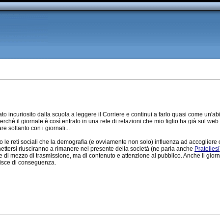
tato incuriosito dalla scuola a leggere il Corriere e continui a farlo quasi come un'a
Perché il giornale è così entrato in una rete di relazioni che mio figlio ha già sul web
re soltanto con i giornali...
le reti sociali che la demografia (e ovviamente non solo) influenza ad accogliere o r
nettersi riusciranno a rimanere nel presente della società (ne parla anche
Pratellesi
e di mezzo di trasmissione, ma di contenuto e attenzione al pubblico. Anche il gior
isce di conseguenza.