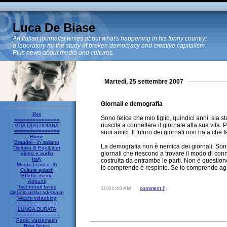
Luca De Biase
An Italian journalist writes about what's happening in his funny country:
a laboratory for the study of broken democracy and creative capitalism.
Plus news about media and cultures.
Martedì, 25 settembre 2007
Giornali e demografia
Rss
Sono felice che mio figlio, quindici anni, sia s
===============
riuscita a connettere il giornale alla sua vita. 
VITA QUOTIDIANA
===============
suoi amici. Il futuro dei giornali non ha a che fa
Home
Braudel - in italiano
La demografia non è nemica dei giornali. Sono 
Digitalia & EquiLiber
giornali che riescono a trovare il modo di con
Video e audio
Italy
costruita da entrambe le parti. Non è question
Media (.com e .it)
lo comprende è respinto. Se lo comprende ag
Culture splash
Effetto memo
Appunti
Technorati faves
10:01:48 AM
comment [
]
;
Del.icio.us/lucadebiase
Vecchi videoblog
===============
LUNGA DURATA
===============
Paolo Valdemarin
Blog Notes