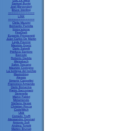
Loic Le Meur
Samuel Bunkr
Joel (Beyondpr)
Bruce Sterling
===============
LINX
===============
Clelia Mazzini
Bernardo Parrella
Innov'azione
FirstDraft
Eugenio Prosperetti
Juan Carlos De Martin
Layla Pavone
Maurizio Goetz
Dario Salvelli
Pierluca Santoro
Barcode
Roberto Dadda
Weissbach
Salvo Toscano
Maurizio Codogno
La bottega del torchio
Mastroblog
Alessio
Simone Cappellini
Francesco Armando
Dario Bonacina
Pietro Saccomani
Serenella
Marco Fabbri
Metamondo
Stefano Hesse
Christian Rocca
CodeWitch
Ubik
Corrado Truffi
Alessandro Gennari
Antonio Sofi
Andrea Tortelli
Matteo Brunati