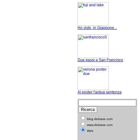
Ho visto, in Giappone...
Due passi a San Francisco
Ai poster l'ardua sentenza
blog.debiase.com
www.debiase.com
Web