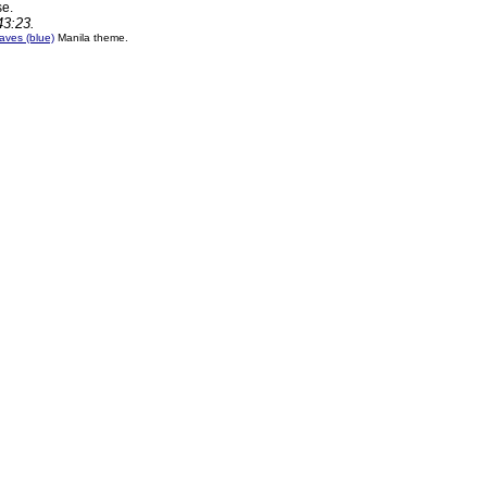
se.
43:23.
ves (blue)
Manila theme.