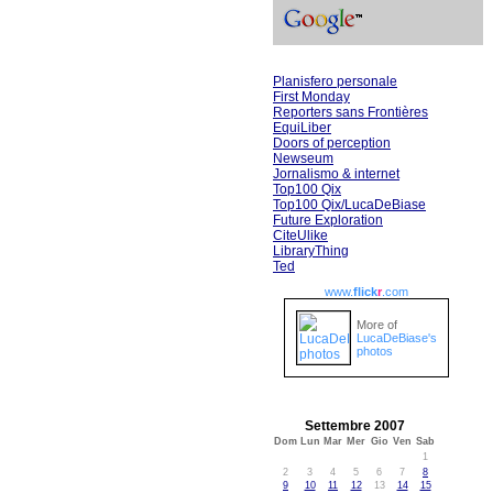
Planisfero personale
First Monday
Reporters sans Frontières
EquiLiber
Doors of perception
Newseum
Jornalismo & internet
Top100 Qix
Top100 Qix/LucaDeBiase
Future Exploration
CiteUlike
LibraryThing
Ted
www.
flick
r
.com
More of
LucaDeBiase's
photos
Settembre 2007
Dom
Lun
Mar
Mer
Gio
Ven
Sab
1
2
3
4
5
6
7
8
9
10
11
12
13
14
15