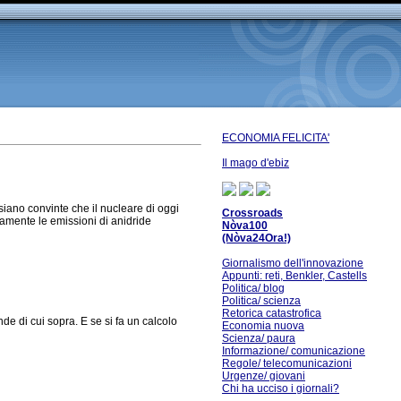
ECONOMIA FELICITA'
Il mago d'ebiz
 siano convinte che il nucleare di oggi
Crossroads
icamente le emissioni di anidride
Nòva100
(Nòva24Ora!)
Giornalismo dell'innovazione
Appunti: reti, Benkler, Castells
Politica/ blog
Politica/ scienza
Retorica catastrofica
de di cui sopra. E se si fa un calcolo
Economia nuova
Scienza/ paura
Informazione/ comunicazione
Regole/ telecomunicazioni
Urgenze/ giovani
Chi ha ucciso i giornali?