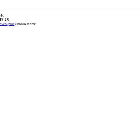
se.
43:15.
ves (blue)
Manila theme.