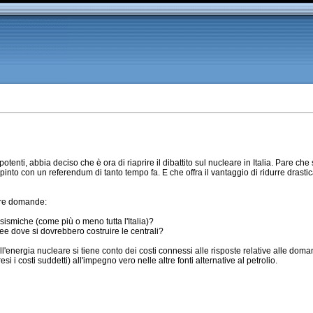
tenti, abbia deciso che è ora di riaprire il dibattito sul nucleare in Italia. Pare che
espinto con un referendum di tanto tempo fa. E che offra il vantaggio di ridurre drast
tre domande:
sismiche (come più o meno tutta l'Italia)?
ee dove si dovrebbero costruire le centrali?
energia nucleare si tiene conto dei costi connessi alle risposte relative alle doman
 i costi suddetti) all'impegno vero nelle altre fonti alternative al petrolio.