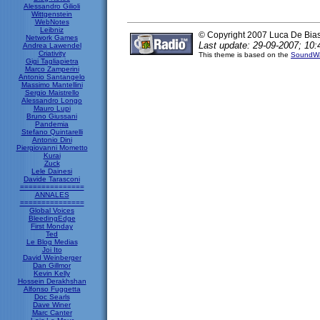
Alessandro Gilioli
Wittgenstein
WebNotes
Leibniz
© Copyright 2007 Luca De Bia
Network Games
Last update: 29-09-2007; 10:
Andrea Lawendel
Criativity
This theme is based on the
SoundWa
Gigi Tagliapietra
Marco Zamperini
Antonio Santangelo
Massimo Mantellini
Sergio Maistrello
Alessandro Longo
Mauro Lupi
Bruno Giussani
Pandemia
Stefano Quintarelli
Antonio Dini
Piergiovanni Mometto
Kurai
Zuck
Lele Dainesi
Davide Tarasconi
===============
ANNALES
===============
Global Voices
BleedingEdge
First Monday
Ted
Le Blog Medias
Joi Ito
David Weinberger
Dan Gillmor
Kevin Kelly
Hossein Derakhshan
Alfonso Fuggetta
Doc Searls
Dave Winer
Marc Canter