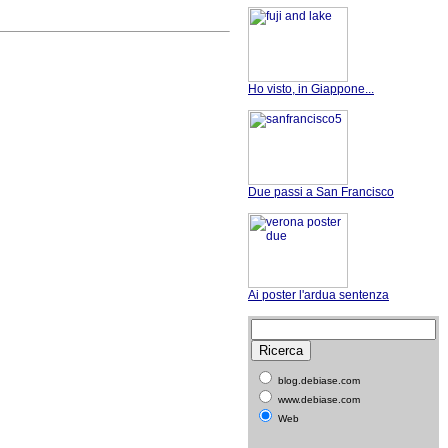
Ho visto, in Giappone...
Due passi a San Francisco
Ai poster l'ardua sentenza
blog.debiase.com
www.debiase.com
Web