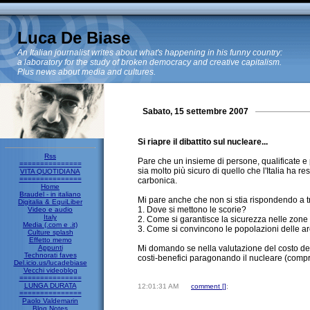
Luca De Biase
An Italian journalist writes about what's happening in his funny country:
a laboratory for the study of broken democracy and creative capitalism.
Plus news about media and cultures.
Sabato, 15 settembre 2007
Si riapre il dibattito sul nucleare...
Rss
Pare che un insieme di persone, qualificate e po
===============
sia molto più sicuro di quello che l'Italia ha r
VITA QUOTIDIANA
===============
carbonica.
Home
Braudel - in italiano
Mi pare anche che non si stia rispondendo a 
Digitalia & EquiLiber
1. Dove si mettono le scorie?
Video e audio
Italy
2. Come si garantisce la sicurezza nelle zone 
Media (.com e .it)
3. Come si convincono le popolazioni delle ar
Culture splash
Effetto memo
Appunti
Mi domando se nella valutazione del costo dell'
Technorati faves
costi-benefici paragonando il nucleare (compresi
Del.icio.us/lucadebiase
Vecchi videoblog
===============
LUNGA DURATA
12:01:31 AM
comment [
]
;
===============
Paolo Valdemarin
Blog Notes