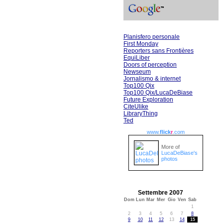
Planisfero personale
First Monday
Reporters sans Frontières
EquiLiber
Doors of perception
Newseum
Jornalismo & internet
Top100 Qix
Top100 Qix/LucaDeBiase
Future Exploration
CiteUlike
LibraryThing
Ted
www.
flick
r
.com
More of
LucaDeBiase's
photos
Settembre 2007
Dom
Lun
Mar
Mer
Gio
Ven
Sab
1
2
3
4
5
6
7
8
9
10
11
12
13
14
15