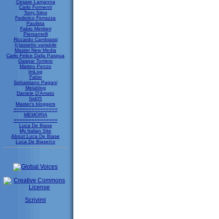
Cesare Lamanna
Carlo Formenti
Tony Siino
Federico Ferrazza
Paulista
Fabio Metitieri
Piersantelli
Riccardo Cambiassi
(c)assetto variabile
Master New Media
Carlo Felice Dalla Pasqua
Gaspar Torriero
Matteo Penzo
ImLog
Fabio
Sebastiano Pagani
Melablog
Daniele D'Amato
Sid05
Master's bloggers
===============
MEMORIA
===============
Luca De Biase
My Italian Site
About Luca De Biase
Luca De Biase/cv
Scrivimi