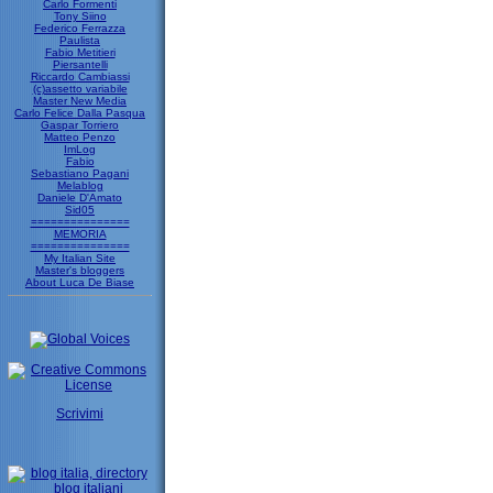
Carlo Formenti
Tony Siino
Federico Ferrazza
Paulista
Fabio Metitieri
Piersantelli
Riccardo Cambiassi
(c)assetto variabile
Master New Media
Carlo Felice Dalla Pasqua
Gaspar Torriero
Matteo Penzo
ImLog
Fabio
Sebastiano Pagani
Melablog
Daniele D'Amato
Sid05
===============
MEMORIA
===============
My Italian Site
Master's bloggers
About Luca De Biase
Scrivimi