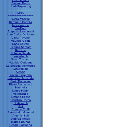
Loic Le Meur
Samuel Bunkr
Joel (Beyondpr)
===============
LINX
===============
Clelia Mazzini
Bernardo Parrella
Innov'azione
FirstDraft
Eugenio Prosperetti
Juan Carlos De Martin
Layla Pavone
Maurizio Goetz
Dario Salvelli
Pierluca Santoro
Barcode
Roberto Dadda
Weissbach
Salvo Toscano
Maurizio Codogno
La bottega del torchio
Mastroblog
Alessio
Simone Cappellini
Francesco Armando
Dario Bonacina
Pietro Saccomani
Serenella
Marco Fabbri
Metamondo
Stefano Hesse
Christian Rocca
CodeWitch
Ubik
Corrado Truffi
Alessandro Gennari
Antonio Sofi
Andrea Tortelli
Matteo Brunati
Cesare Lamanna