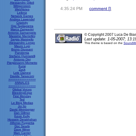
Alessandro Gilioli
Wittgenstein
4:35:24 PM
comment [
]
;
WebNotes
Leibniz
Network Games
Andrea Lawendel
Criativity
Gigi Tagliapietra
Marco Zamperini
Antonio Santangelo
© Copyright 2007 Luca De Bia
Massimo Mantellini
Last update: 1-05-2007; 13:1
Sergio Maistrello
Alessandro Longo
This theme is based on the
SoundWa
Mauro Lupi
Bruno Giussani
Pandemia
Stefano Quintarelli
Antonio Dini
Piergiovanni Mometto
Kurai
Zuck
Lele Dainesi
Davide Tarasconi
===============
ANNALES
===============
Global Voices
BleedingEdge
First Monday
Ted
Le Blog Medias
Joi Ito
David Weinberger
Dan Gillmor
Kevin Kelly
Hossein Derakhshan
Alfonso Fuggetta
Doc Searls
Dave Winer
Marc Canter