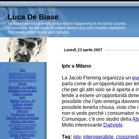
Luca De Biase
An Italian journalist writes about what's happening in his funny country:
a laboratory for the study of broken democracy and creative capitalism.
Plus news about media and cultures.
Lunedì, 23 aprile 2007
Iptv a Milano
Rss
===============
La Jacob Fleming organizza un
ev
VITA QUOTIDIANA
===============
parla come di un'opportunità per te
Home
Braudel - in italiano
che per gli altri solo se è aperta e 
Digitalia & EquiLiber
Video e audio
tende a essere un'opportunità dimez
Italy
possibile che l'iptv emerga davvero
Media (.com e .it)
Culture splash
possibile tenerla chiusa, visto che 
Effetto memo
Appunti
non si vede perché i consumatori no
Technorati faves
Del.icio.us/lucadebiase
Comunque, c'è uno studio della
Ab
Vecchi videoblog
Molto interessante
Dailyiptv
.
===============
LUNGA DURATA
===============
Paolo Valdemarin
Tag:
iptv
,
interoperabile
,
crossmedi
Blog Notes