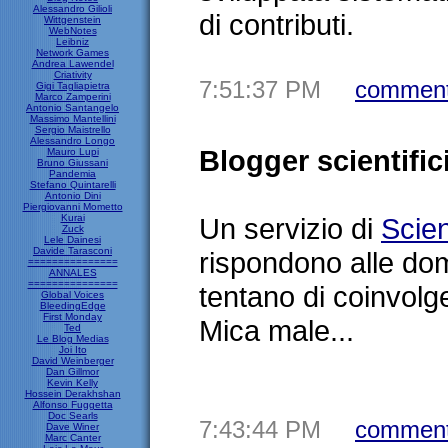
Alessandro Gilioli
di contributi.
Wittgenstein
WebNotes
Leibniz
Network Games
Andrea Lawendel
Criativity
7:51:37 PM
comment
Gigi Tagliapietra
Marco Zamperini
Antonio Santangelo
Massimo Mantellini
Sergio Maistrello
Alessandro Longo
Blogger scientifi
Mauro Lupi
Bruno Giussani
Pandemia
Stefano Quintarelli
Antonio Dini
Piergiovanni Mometto
Kurai
Un servizio di
Scie
Zuck
Lele Dainesi
Davide Tarasconi
rispondono alle do
===============
ANNALES
===============
tentano di coinvolge
Global Voices
BleedingEdge
First Monday
Mica male...
Ted
Le Blog Medias
Joi Ito
David Weinberger
Dan Gillmor
Kevin Kelly
Hossein Derakhshan
Alfonso Fuggetta
Doc Searls
7:43:44 PM
comment
Dave Winer
Marc Canter