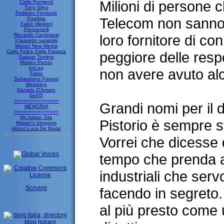
Milioni di persone 
Carlo Formenti
Tony Siino
Federico Ferrazza
Telecom non sanno d
Paulista
Fabio Metitieri
Piersantelli
Riccardo Cambiassi
loro fornitore di co
(c)assetto variabile
Master New Media
Carlo Felice Dalla Pasqua
peggiore delle respo
Gaspar Torriero
Matteo Penzo
ImLog
non avere avuto alc
Fabio
Sebastiano Pagani
Melablog
Daniele D'Amato
Sid05
===============
Grandi nomi per il
MEMORIA
===============
My Italian Site
Pistorio è sempre s
Master's bloggers
About Luca De Biase
Vorrei che dicesse
tempo che prenda a 
industriali che serv
Scrivimi
facendo in segreto.
al più presto come 