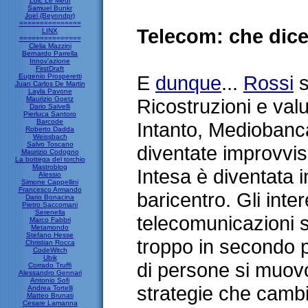
Loic Le Meur
Samuel Bunkr
Joel (Beyondpr)
===============
Telecom: che dice
LINX
===============
Clelia Mazzini
Bernardo Parrella
Innov'azione
FirstDraft
E
dunque
...
Rossi
s
Eugenio Prosperetti
Juan Carlos De Martin
Layla Pavone
Maurizio Goetz
Ricostruzioni e val
Dario Salvelli
Pierluca Santoro
Barcode
Intanto, Mediobanca
Roberto Dadda
Weissbach
Salvo Toscano
diventate improvvi
Maurizio Codogno
La bottega del torchio
Mastroblog
Intesa è diventata 
Alessio
Simone Cappellini
Francesco Armando
baricentro. Gli inter
Dario Bonacina
Pietro Saccomani
Serenella
telecomunicazioni
Marco Fabbri
Metamondo
Stefano Hesse
troppo in secondo p
Christian Rocca
CodeWitch
Ubik
di persone si muov
Corrado Truffi
Alessandro Gennari
Antonio Sofi
strategie che camb
Andrea Tortelli
Matteo Brunati
Cesare Lamanna