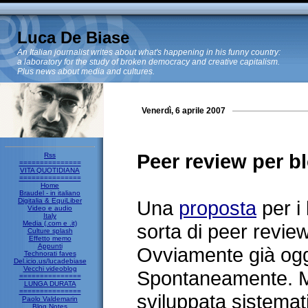
Luca De Biase
An Italian journalist writes about what's happening in his funny country:
a laboratory for the study of broken democracy and creative capitalism.
Plus news about media and cultures.
Venerdì, 6 aprile 2007
Peer review per b
Rss
===============
VITA QUOTIDIANA
===============
Home
Braudel - in italiano
Digitalia & EquiLiber
Una
proposta
per i 
Video e audio
Italy
Media (.com e .it)
sorta di peer review
Culture splash
Effetto memo
Appunti
Ovviamente già ogg
Technorati faves
Del.icio.us/lucadebiase
Vecchi videoblog
Spontaneamente. M
===============
LUNGA DURATA
===============
sviluppata sistemat
Paolo Valdemarin
Blog Notes