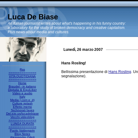
Luca De Biase
An Italian journalist writes about what's happening in his funny country:
a laboratory for the study of broken democracy and creative capitalism.
Plus news about media and cultures.
Lunedì, 26 marzo 2007
Hans Rosling!
Rss
Bellissima presentazione di
Hans Rosling
. Un
===============
segnalazione).
VITA QUOTIDIANA
===============
Home
Braudel - in italiano
Digitalia & EquiLiber
Video e audio
Italy
Media (.com e .it)
Culture splash
Effetto memo
Technorati faves
Del.icio.us/lucadebiase
Vecchi videoblog
===============
LUNGA DURATA
===============
Paolo Valdemarin
Blog Notes
Alessandro Gilioli