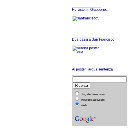
Ho visto, in Giappone...
Due passi a San Francisco
Ai poster l'ardua sentenza
blog.debiase.com
www.debiase.com
Web