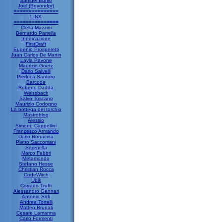
Samuel Bunkr
Joel (Beyondpr)
===============
LINX
===============
Clelia Mazzini
Bernardo Parrella
Innov'azione
FirstDraft
Eugenio Prosperetti
Juan Carlos De Martin
Layla Pavone
Maurizio Goetz
Dario Salvelli
Pierluca Santoro
Barcode
Roberto Dadda
Weissbach
Salvo Toscano
Maurizio Codogno
La bottega del torchio
Mastroblog
Alessio
Simone Cappellini
Francesco Armando
Dario Bonacina
Pietro Saccomani
Serenella
Marco Fabbri
Metamondo
Stefano Hesse
Christian Rocca
CodeWitch
Ubik
Corrado Truffi
Alessandro Gennari
Antonio Sofi
Andrea Tortelli
Matteo Brunati
Cesare Lamanna
Carlo Formenti