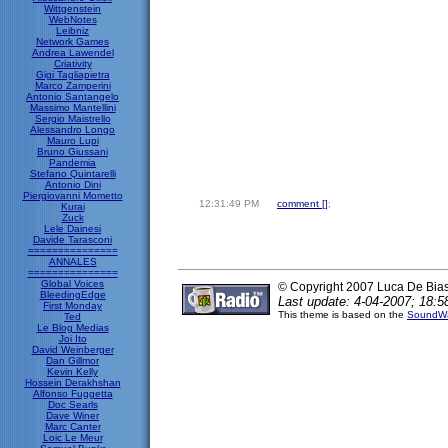
Wittgenstein
WebNotes
Leibniz
Network Games
Andrea Lawendel
Criativity
Gigi Tagliapietra
Marco Zamperini
Antonio Santangelo
Massimo Mantellini
Sergio Maistrello
Alessandro Longo
Mauro Lupi
Bruno Giussani
Pandemia
Stefano Quintarelli
Antonio Dini
Piergiovanni Mometto
12:31:49 PM
comment [
]
;
Kurai
Zuck
Lele Dainesi
Davide Tarasconi
===============
ANNALES
===============
Global Voices
© Copyright 2007 Luca De Bia
BleedingEdge
Last update: 4-04-2007; 18:5
First Monday
This theme is based on the
SoundWa
Ted
Le Blog Medias
Joi Ito
David Weinberger
Dan Gillmor
Kevin Kelly
Hossein Derakhshan
Alfonso Fuggetta
Doc Searls
Dave Winer
Marc Canter
Loic Le Meur