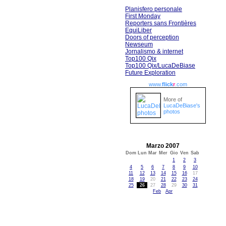
Planisfero personale
First Monday
Reporters sans Frontières
EquiLiber
Doors of perception
Newseum
Jornalismo & internet
Top100 Qix
Top100 Qix/LucaDeBiase
Future Exploration
www.
flick
r
.com
More of
LucaDeBiase's
photos
Marzo 2007
Dom
Lun
Mar
Mer
Gio
Ven
Sab
1
2
3
4
5
6
7
8
9
10
11
12
13
14
15
16
17
18
19
20
21
22
23
24
25
26
27
28
29
30
31
Feb
Apr