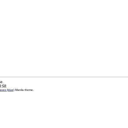
se.
8:58.
ves (blue)
Manila theme.