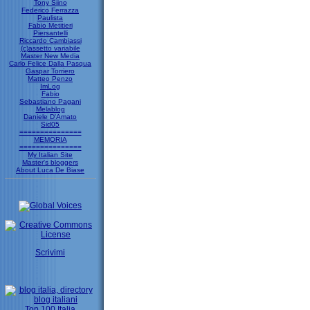
Tony Siino
Federico Ferrazza
Paulista
Fabio Metitieri
Piersantelli
Riccardo Cambiassi
(c)assetto variabile
Master New Media
Carlo Felice Dalla Pasqua
Gaspar Torriero
Matteo Penzo
ImLog
Fabio
Sebastiano Pagani
Melablog
Daniele D'Amato
Sid05
===============
MEMORIA
===============
My Italian Site
Master's bloggers
About Luca De Biase
Scrivimi