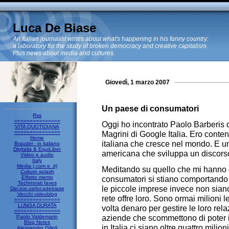
Luca De Biase
An Italian journalist writes about what's happening in his funny country:
a laboratory for the study of broken democracy and creative capitalism.
Plus news about media and cultures.
Giovedì, 1 marzo 2007
Un paese di consumatori
Rss
===============
Oggi ho incontrato Paolo Barberis 
VITA QUOTIDIANA
===============
Magrini di Google Italia. Ero conte
Home
italiana che cresce nel mondo. E u
Braudel - in italiano
Digitalia & EquiLiber
americana che sviluppa un discors
Video e audio
Italy
Media (.com e .it)
Meditando su quello che mi hanno de
Culture splash
Effetto memo
consumatori si stiano comportando 
Technorati faves
le piccole imprese invece non siano
Del.icio.us/lucadebiase
Vecchi videoblog
rete offre loro. Sono ormai milion
===============
LUNGA DURATA
volta denaro per gestire le loro rel
===============
aziende che scommettono di poter i
Paolo Valdemarin
Blog Notes
in Italia ci siano oltre quattro mili
Alessandro Gilioli