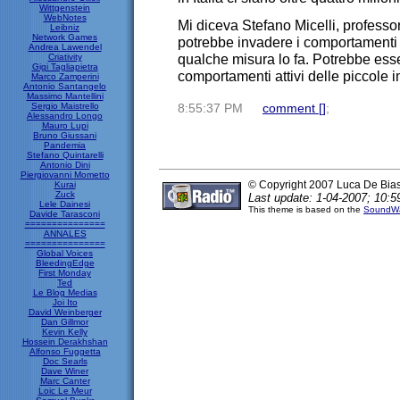
Wittgenstein
WebNotes
Mi diceva Stefano Micelli, professo
Leibniz
Network Games
potrebbe invadere i comportamenti i
Andrea Lawendel
qualche misura lo fa. Potrebbe esse
Criativity
Gigi Tagliapietra
comportamenti attivi delle piccole i
Marco Zamperini
Antonio Santangelo
Massimo Mantellini
Sergio Maistrello
8:55:37 PM
comment [
]
;
Alessandro Longo
Mauro Lupi
Bruno Giussani
Pandemia
Stefano Quintarelli
Antonio Dini
Piergiovanni Mometto
© Copyright 2007 Luca De Bia
Kurai
Zuck
Last update: 1-04-2007; 10:5
Lele Dainesi
This theme is based on the
SoundWa
Davide Tarasconi
===============
ANNALES
===============
Global Voices
BleedingEdge
First Monday
Ted
Le Blog Medias
Joi Ito
David Weinberger
Dan Gillmor
Kevin Kelly
Hossein Derakhshan
Alfonso Fuggetta
Doc Searls
Dave Winer
Marc Canter
Loic Le Meur