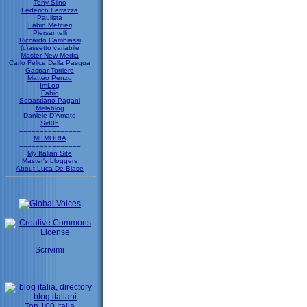
Tony Siino
Federico Ferrazza
Paulista
Fabio Metitieri
Piersantelli
Riccardo Cambiassi
(c)assetto variabile
Master New Media
Carlo Felice Dalla Pasqua
Gaspar Torriero
Matteo Penzo
ImLog
Fabio
Sebastiano Pagani
Melablog
Daniele D'Amato
Sid05
===============
MEMORIA
===============
My Italian Site
Master's bloggers
About Luca De Biase
Scrivimi