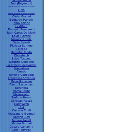
Samuel Bunkr
Joel (Beyondpr)
===============
LINX
===============
Clelia Mazzini
Bernardo Parrella
Innov'azione
FirstDraft
Eugenio Prosperetti
Juan Carlos De Martin
Layla Pavone
Maurizio Goetz
Dario Salvelli
Pierluca Santoro
Barcode
Roberto Dadda
Weissbach
Salvo Toscano
Maurizio Codogno
La bottega del torchio
Mastroblog
Alessio
Simone Cappellini
Francesco Armando
Dario Bonacina
Pietro Saccomani
Serenella
Marco Fabbri
Metamondo
Stefano Hesse
Christian Rocca
CodeWitch
Ubik
Corrado Truffi
Alessandro Gennari
Antonio Sofi
Andrea Tortelli
Matteo Brunati
Cesare Lamanna
Carlo Formenti