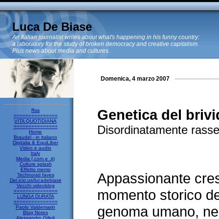
Luca De Biase
An Italian journalist writes about what's happening in his funny country:
a laboratory for the study of broken democracy and creative capitalism.
Plus news about media and cultures.
Domenica, 4 marzo 2007
Genetica del briv
Rss
===============
VITA QUOTIDIANA
Disordinatamente rass
===============
Home
Braudel - in italiano
Digitalia & EquiLiber
Video e audio
Italy
Media (.com e .it)
Culture splash
Effetto memo
Appassionante cres
Technorati faves
Del.icio.us/lucadebiase
Vecchi videoblog
momento storico d
===============
LUNGA DURATA
===============
genoma umano, nel 
Paolo Valdemarin
Blog Notes
Alessandro Gilioli