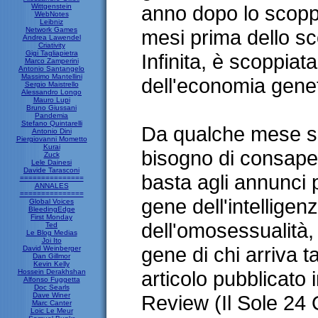
anno dopo lo scoppi
Wittgenstein
WebNotes
Leibniz
Network Games
mesi prima dello sc
Andrea Lawendel
Criativity
Gigi Tagliapietra
Infinita, è scoppiat
Marco Zamperini
Antonio Santangelo
Massimo Mantellini
dell'economia genet
Sergio Maistrello
Alessandro Longo
Mauro Lupi
Bruno Giussani
Pandemia
Stefano Quintarelli
Da qualche mese si 
Antonio Dini
Piergiovanni Mometto
Kurai
bisogno di consapev
Zuck
Lele Dainesi
Davide Tarasconi
basta agli annunci p
===============
ANNALES
===============
gene dell'intelligenz
Global Voices
BleedingEdge
First Monday
dell'omosessualità, i
Ted
Le Blog Medias
Joi Ito
gene di chi arriva ta
David Weinberger
Dan Gillmor
Kevin Kelly
articolo pubblicato
Hossein Derakhshan
Alfonso Fuggetta
Doc Searls
Dave Winer
Review (Il Sole 24 
Marc Canter
Loic Le Meur