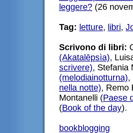
leggere?
(26 novem
Tag:
letture
,
libri
,
J
Scrivono di libri:
C
(Akatalēpsìa)
, Lui
scrivere)
, Stefania
(melodiainotturna)
,
nella notte)
, Remo B
Montanelli (
Paese d
(
Book of the day
).
bookblogging