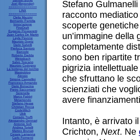
Samuel Bunkr
Stefano Gulmanelli 
Joel (Beyondpr)
===============
LINX
racconto mediatico 
===============
Clelia Mazzini
Bernardo Parrella
scoperte genetiche
Innov'azione
FirstDraft
Eugenio Prosperetti
un'immagine della 
Juan Carlos De Martin
Layla Pavone
Maurizio Goetz
completamente disto
Dario Salvelli
Pierluca Santoro
Barcode
sono ben ripartite tr
Roberto Dadda
Weissbach
Salvo Toscano
pigrizia intellettual
Maurizio Codogno
La bottega del torchio
Mastroblog
che sfruttano le sco
Alessio
Simone Cappellini
Francesco Armando
scienziati che vogli
Dario Bonacina
Pietro Saccomani
Serenella
avere finanziamenti
Marco Fabbri
Metamondo
Stefano Hesse
Christian Rocca
CodeWitch
Ubik
Corrado Truffi
Intanto, è arrivato i
Alessandro Gennari
Antonio Sofi
Andrea Tortelli
Crichton,
Next
. Ne
Matteo Brunati
Cesare Lamanna
Carlo Formenti