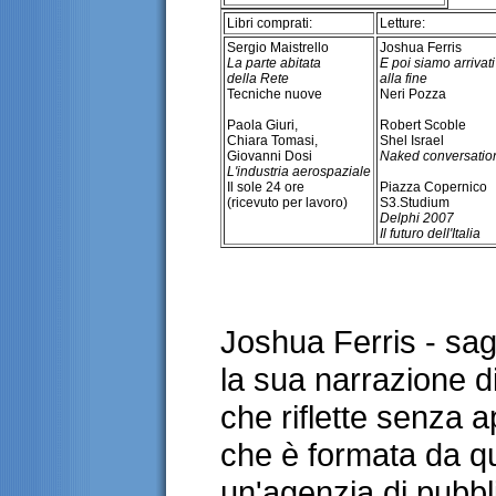
Libri comprati:
Letture:
Sergio Maistrello
Joshua Ferris
La parte abitata
E poi siamo arrivati
della Rete
alla fine
Tecniche nuove
Neri Pozza
Paola Giuri,
Robert Scoble
Chiara Tomasi,
Shel Israel
Giovanni Dosi
Naked
conversatio
L'industria aerospaziale
Il sole 24 ore
Piazza Copernico
(ricevuto per lavoro)
S3.Studium
Delphi 2007
Il futuro dell'Italia
Joshua Ferris - s
la sua narrazione di
che riflette senza a
che è formata da qu
un'agenzia di pubbl