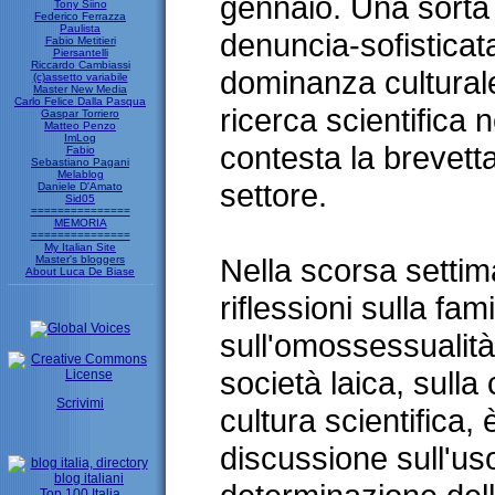
gennaio. Una sorta
Tony Siino
Federico Ferrazza
Paulista
denuncia-sofisticat
Fabio Metitieri
Piersantelli
Riccardo Cambiassi
dominanza culturale
(c)assetto variabile
Master New Media
Carlo Felice Dalla Pasqua
ricerca scientifica
Gaspar Torriero
Matteo Penzo
ImLog
contesta la brevett
Fabio
Sebastiano Pagani
Melablog
settore.
Daniele D'Amato
Sid05
===============
MEMORIA
===============
My Italian Site
Nella scorsa settim
Master's bloggers
About Luca De Biase
riflessioni sulla fami
sull'omossessualità, 
società laica, sulla 
Scrivimi
cultura scientifica,
discussione sull'uso