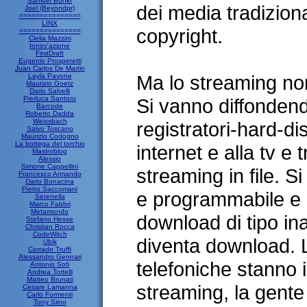
Samuel Bunkr
dei media tradiziona
Joel (Beyondpr)
===============
LINX
copyright.
===============
Clelia Mazzini
Innov'azione
FirstDraft
Eugenio Prosperetti
Juan Carlos De Martin
Ma lo streaming no
Layla Pavone
Maurizio Goetz
Dario Salvelli
Pierluca Santoro
Si vanno diffonden
Barcode
Roberto Dadda
Weissbach
registratori-hard-di
Salvo Toscano
Maurizio Codogno
La bottega del torchio
internet e alla tv e
Mastroblog
Alessio
Simone Cappellini
streaming in file. S
Francesco Armando
Dario Bonacina
Pietro Saccomani
e programmabile e 
Serenella
Marco Fabbri
Metamondo
download di tipo in
Stefano Hesse
Christian Rocca
CodeWitch
diventa download.
Ubik
Corrado Truffi
Alessandro Gennari
telefoniche stanno 
Antonio Sofi
Andrea Tortelli
Matteo Brunati
streaming, la gent
Cesare Lamanna
Carlo Formenti
Tony Siino