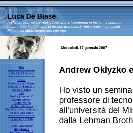
Luca De Biase
An Italian journalist writes about what's happening in his funny country:
a laboratory for the study of broken democracy and creative capitalism.
Plus news about media and cultures.
Mercoledì, 17 gennaio 2007
Andrew Oklyzko e
Rss
===============
VITA QUOTIDIANA
===============
Home
Braudel - in italiano
Digitalia & EquiLiber
Ho visto un seminar
Video e audio
Italy
Media (.com e .it)
professore di tecnol
Culture splash
Effetto memo
Technorati faves
all'università del 
Del.icio.us/lucadebiase
Vecchi videoblog
===============
dalla Lehman Broth
LUNGA DURATA
===============
Paolo Valdemarin
Blog Notes
Alessandro Gilioli