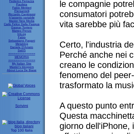
le compagnie potreb
Federico Ferrazza
Paulista
Fabio Metitieri
consumatori potreb
Piersantelli
Riccardo Cambiassi
(c)assetto variabile
Master New Media
vita sarebbe più fac
Carlo Felice Dalla Pasqua
Gaspar Torriero
Matteo Penzo
ImLog
Fabio
Sebastiano Pagani
Certo, l'industria d
Melablog
Daniele D'Amato
Sid05
Perché anche nei con
===============
MEMORIA
===============
creano le condizion
My Italian Site
Master's bloggers
About Luca De Biase
fenomeno del peer-
trasformato la musi
A questo punto ent
Scrivimi
Questa macchinetta,
giorno dell'iPhone, 