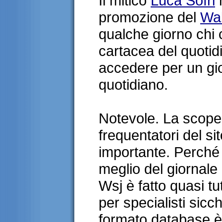
Il mitico
Luca Sofri
m
promozione del
Wal
qualche giorno chi
cartacea del quoti
accedere per un gio
quotidiano.
Notevole. La scope
frequentatori del si
importante. Perché 
meglio del giornale d
Wsj è fatto quasi tu
per specialisti sicc
formato database è