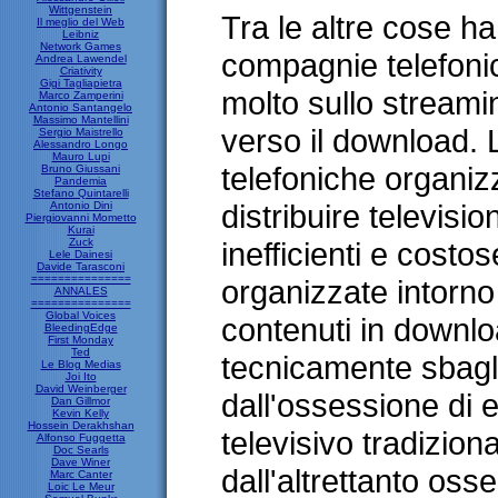
Wittgenstein
Tra le altre cose ha
Il meglio del Web
Leibniz
Network Games
compagnie telefoni
Andrea Lawendel
Criativity
Gigi Tagliapietra
molto sullo stream
Marco Zamperini
Antonio Santangelo
Massimo Mantellini
verso il download. 
Sergio Maistrello
Alessandro Longo
Mauro Lupi
telefoniche organizz
Bruno Giussani
Pandemia
Stefano Quintarelli
distribuire televisi
Antonio Dini
Piergiovanni Mometto
Kurai
Zuck
inefficienti e costose
Lele Dainesi
Davide Tarasconi
===============
organizzate intorno a
ANNALES
===============
Global Voices
contenuti in downlo
BleedingEdge
First Monday
Ted
tecnicamente sbagli
Le Blog Medias
Joi Ito
David Weinberger
dall'ossessione di 
Dan Gillmor
Kevin Kelly
Hossein Derakhshan
televisivo tradizion
Alfonso Fuggetta
Doc Searls
Dave Winer
dall'altrettanto osse
Marc Canter
Loic Le Meur