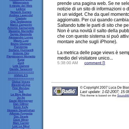
prende una pagina web. Se ne selez
Wittgenstein
Il meglio del Web
notizie di un sito di informazioni o 
Leibniz
Network Games
in un widget. Che da quel momento
Andrea Lawendel
Criativity
aggiornato. Per cui quando cambiano 
Gigi Tagliapietra
Saltando tutte le parti di sito che 
Marco Zamperini
Antonio Santangelo
Non è una novità il salto della pub
Massimo Mantellini
Sergio Maistrello
che con questo sistema si può attivar
Alessandro Longo
Mauro Lupi
montare anche sugli iPhone).
Bruno Giussani
Pandemia
Stefano Quintarelli
La metrica delle page views è sempr
Antonio Dini
Piergiovanni Mometto
medio del visitatore unico..
Kurai
5:38:00 AM
comment [
]
;
Zuck
Lele Dainesi
Davide Tarasconi
===============
ANNALES
===============
Global Voices
BleedingEdge
© Copyright 2007 Luca De Bia
First Monday
Ted
Last update: 1-02-2007; 15:0
Le Blog Medias
This theme is based on the
SoundWa
Joi Ito
David Weinberger
Dan Gillmor
Kevin Kelly
Hossein Derakhshan
Alfonso Fuggetta
Doc Searls
Dave Winer
Marc Canter
Loic Le Meur