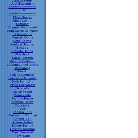
Samuel Bunkr
Joel (Beyondpr)
===============
LINX
===============
Clelia Mazzini
Innov'azione
FirstDraft
Eugenio Prosperetti
Juan Carlos De Martin
Layla Pavone
Maurizio Goetz
Dario Salvelli
Pierluca Santoro
Barcode
Roberto Dadda
Weissbach
Salvo Toscano
Maurizio Codogno
La bottega del torchio
Mastroblog
Alessio
Simone Cappellini
Francesco Armando
Dario Bonacina
Pietro Saccomani
Serenella
Marco Fabbri
Metamondo
Stefano Hesse
Christian Rocca
CodeWitch
Ubik
Corrado Truffi
Alessandro Gennari
Antonio Sofi
Andrea Tortelli
Matteo Brunati
Cesare Lamanna
Carlo Formenti
Tony Siino