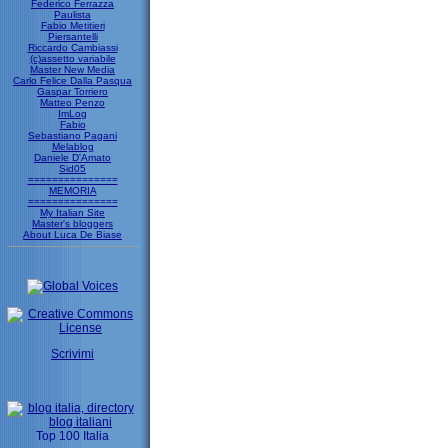
Federico Ferrazza
Paulista
Fabio Metitieri
Piersantelli
Riccardo Cambiassi
(c)assetto variabile
Master New Media
Carlo Felice Dalla Pasqua
Gaspar Torriero
Matteo Penzo
ImLog
Fabio
Sebastiano Pagani
Melablog
Daniele D'Amato
Sid05
===============
MEMORIA
===============
My Italian Site
Master's bloggers
About Luca De Biase
Scrivimi