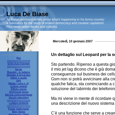
Luca De Biase
An Italian journalist writes about what's happening in his funny country:
a laboratory for the study of broken democracy and creative capitalism.
Plus news about media and cultures.
Mercoledì, 10 gennaio 2007
Un dettaglio sul Leopard per la s
Rss
===============
Sto partendo. Ripenso a questa gior
VITA QUOTIDIANA
===============
il mio jet lag dicono che è già doma
Home
Braudel - in italiano
conseguenze sul business dei cellul
Digitalia & EquiLiber
Video e audio
Gsm non si potrà avvicinare alla cre
Italy
qualche fatica, sta cominciando a ca
Media (.com e .it)
Culture splash
soluzione del labirinto dei telefonini
Effetto memo
Technorati faves
Del.icio.us/lucadebiase
Vecchi videoblog
Ma mi viene in mente di ricordare qu
===============
una descrizione del nuovo sistema 
LUNGA DURATA
===============
Paolo Valdemarin
Blog Notes
C'è una funzione che serve a creare
Alessandro Gilioli