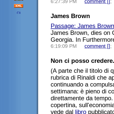
6:27:39 PM
comment [
]
;
James Brown
Passage: James Brown
James Brown, dies on C
Georgia. In Furthermore
6:19:09 PM
comment [
]
;
Non ci posso credere.
(A parte che il titolo di
rubrica di Rinaldi che a
continuando a compulsa
settimana: è pieno di 
direttamente da tempo. 
copertina, sull'economia
vede dal
libro
pubblicato