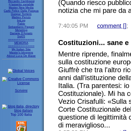
(Quando riesco pubblic
Riccardo Cambiassi
(c)assetto variabile
Master New Media
notizia che mi pare da a
Carlo Felice Dalla Pasqua
Gaspar Torriero
Matteo Penzo
ImLog
Fabio
7:40:05 PM
comment [
]
;
Sebastiano Pagani
Melablog
Daniele D'Amato
Sid05
===============
Costituzioni... sane e
MEMORIA
===============
My Italian Site
Mentre riprende, finalme
Master's bloggers
About Luca De Biase
sulla costituzione europe
Giuffrè che tra l'altro 
anni dall'istituzione del
Italia. (Tra parentesi: i
Scrivimi
Costituzionale). Mi ha col
Vezio Crisafulli: «Sulla 
Corte Costituzionale del
questione di legittimità
di meraviglioso...