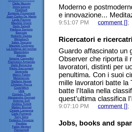
===============
Clelia Mazzini
Moderno e postmoderno
Innov'azione
FirstDraft
e innovazione... Meditazi
Eugenio Prosperetti
Juan Carlos De Martin
Layla Pavone
9:51:07 PM
comment [
]
;
Maurizio Goetz
Dario Salvelli
Pierluca Santoro
Barcode
Roberto Dadda
Ricercatori e ricercatr
Weissbach
Salvo Toscano
Maurizio Codogno
La bottega del torchio
Guardo affascinato un g
Mastroblog
Alessio
Observer che riporta il 
Simone Cappellini
Francesco Armando
lavoratori, distinti per 
Dario Bonacina
Pietro Saccomani
Serenella
penultima. Con i suoi ci
Marco Fabbri
Metamondo
mille lavoratori batte l
Stefano Hesse
Christian Rocca
CodeWitch
batte l'Italia nella classi
Ubik
Corrado Truffi
quest'ultima classifica l
Alessandro Gennari
Antonio Sofi
Andrea Tortelli
9:07:10 PM
comment [
]
;
Matteo Brunati
Cesare Lamanna
Carlo Formenti
Tony Siino
Federico Ferrazza
Jobs, books and spa
Paulista
Fabio Metitieri
Piersantelli