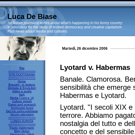
Luca De Biase
An Italian journalist writes about what's happening in his funny country:
a laboratory for the study of broken democracy and creative capitalism.
Plus news about media and cultures.
Martedì, 26 dicembre 2006
Lyotard v. Habermas
Rss
===============
VITA QUOTIDIANA
Banale. Clamorosa. Ben
===============
Home
Braudel - in italiano
sensibilità che emerge s
Digitalia & EquiLiber
Video e audio
Habermas e Lyotard.
Italy
Media (.com e .it)
Culture splash
Paper and research
Lyotard. "I secoli XIX e
Technorati faves
Del.icio.us/lucadebiase
terrore. Abbiamo pagat
Vecchi videoblog
===============
LUNGA DURATA
nostalgia del tutto e del
===============
Paolo Valdemarin
concetto e del sensibile
Blog Notes
Alessandro Gilioli