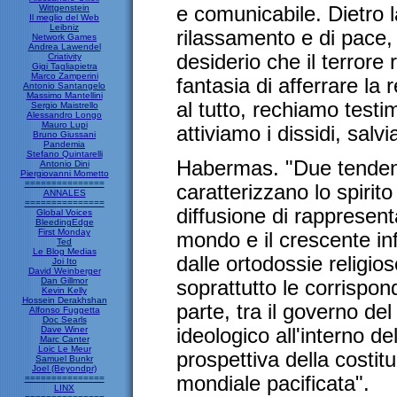
Wittgenstein
e comunicabile. Dietro 
Il meglio del Web
Leibniz
rilassamento e di pace,
Network Games
Andrea Lawendel
desiderio che il terrore r
Criativity
Gigi Tagliapietra
Marco Zamperini
fantasia di afferrare la 
Antonio Santangelo
Massimo Mantellini
al tutto, rechiamo testi
Sergio Maistrello
Alessandro Longo
Mauro Lupi
attiviamo i dissidi, sal
Bruno Giussani
Pandemia
Stefano Quintarelli
Habermas. "Due tenden
Antonio Dini
Piergiovanni Mometto
===============
caratterizzano lo spiri
ANNALES
===============
diffusione di rappresent
Global Voices
BleedingEdge
First Monday
mondo e il crescente inf
Ted
Le Blog Medias
dalle ortodossie religio
Joi Ito
David Weinberger
Dan Gillmor
soprattutto le corrispon
Kevin Kelly
Hossein Derakhshan
parte, tra il governo del
Alfonso Fuggetta
Doc Searls
Dave Winer
ideologico all'interno del
Marc Canter
Loic Le Meur
prospettiva della costitu
Samuel Bunkr
Joel (Beyondpr)
mondiale pacificata".
===============
LINX