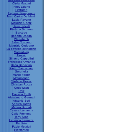
===============
Clelia Mazzini
Innov'azione
FirstDraft
Eugenio Prosperetti
Juan Carlos De Martin
Layla Pavone
Maurizio Goetz
Dario Salvelli
Pierluca Santoro
Barcode
Roberto Dadda
Weissbach
Salvo Toscano
Maurizio Codogno
La bottega del torchio
Mastroblog
Alessio
Simone Cappellini
Francesco Armando
Dario Bonacina
Pietro Saccomani
Serenella
Marco Fabbri
Metamondo
Stefano Hesse
Christian Rocca
CodeWitch
Ubik
Corrado Truffi
Alessandro Gennari
Antonio Sofi
Andrea Tortelli
Matteo Brunati
Cesare Lamanna
Carlo Formenti
Tony Siino
Federico Ferrazza
Paulista
Fabio Metitieri
Piersantelli