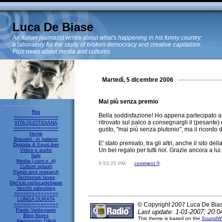
Luca De Biase
An Italian journalist writes about what's happening in his funny country:
a laboratory for the study of broken democracy and creative capitalism.
Plus news about media and cultures.
Martedì, 5 dicembre 2006
Mai più senza premio
Rss
Bella soddisfazione! Ho appena partecipato a
===============
ritrovato sul palco a consegnargli il (pesante)
VITA QUOTIDIANA
===============
gusto, "mai più senza plutonio", ma il ricordo d
Home
Braudel - in italiano
E' stato premiato, tra gli altri, anche il sito d
Digitalia & EquiLiber
Un bel regalo per tutti noi. Grazie ancora a lui.
Video e audio
Italy
Media (.com e .it)
6:53:25 PM
comment [
]
;
Culture splash
Paper and research
Technorati faves
Del.icio.us/lucadebiase
Vecchi videoblog
===============
LUNGA DURATA
© Copyright 2007 Luca De Bia
===============
Paolo Valdemarin
Last update: 1-01-2007; 20:0
Blog Notes
This theme is based on the
SoundWa
Alessandro Gilioli