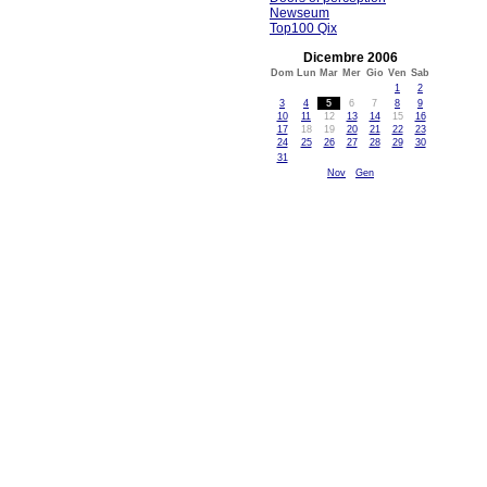
Newseum
Top100 Qix
Dicembre 2006
Dom
Lun
Mar
Mer
Gio
Ven
Sab
1
2
3
4
5
6
7
8
9
10
11
12
13
14
15
16
17
18
19
20
21
22
23
24
25
26
27
28
29
30
31
Nov
Gen