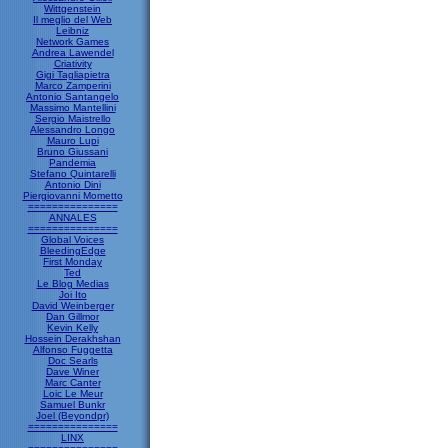
Wittgenstein
Il meglio del Web
Leibniz
Network Games
Andrea Lawendel
Criativity
Gigi Tagliapietra
Marco Zamperini
Antonio Santangelo
Massimo Mantellini
Sergio Maistrello
Alessandro Longo
Mauro Lupi
Bruno Giussani
Pandemia
Stefano Quintarelli
Antonio Dini
Piergiovanni Mometto
===============
ANNALES
===============
Global Voices
BleedingEdge
First Monday
Ted
Le Blog Medias
Joi Ito
David Weinberger
Dan Gillmor
Kevin Kelly
Hossein Derakhshan
Alfonso Fuggetta
Doc Searls
Dave Winer
Marc Canter
Loic Le Meur
Samuel Bunkr
Joel (Beyondpr)
===============
LINX