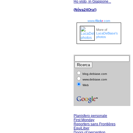
Ho visto, in Giappone...
(Nòva24Ora!)
www.
flick
r
.com
More of
LucaDeBiase's
photos
blog.debiase.com
www.debiase.com
Web
Planisfero personale
First Monday
Reporters sans Frontières
EquiLiber
Doors of perception