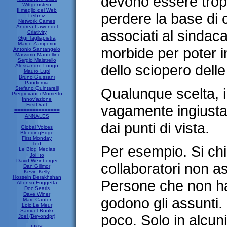
devono essere trop
Wittgenstein
Il meglio del Web
perdere la base di 
Leibniz
Network Games
Andrea Lawendel
associati al sindac
Criativity
Gigi Tagliapietra
Marco Zamperini
morbide per poter i
Antonio Santangelo
Massimo Mantellini
Sergio Maistrello
dello sciopero delle
Alessandro Longo
Mauro Lupi
Bruno Giussani
Pandemia
Stefano Quintarelli
Qualunque scelta, i
Piergiovanni Mometto
Innov'azione
FirstDraft
vagamente ingiusta
===============
ANNALES
===============
dai punti di vista.
Global Voices
BleedingEdge
First Monday
Ted
Per esempio. Si ch
Le Blog Medias
Joi Ito
David Weinberger
collaboratori non as
Dan Gillmor
Kevin Kelly
Hossein Derakhshan
Persone che non hann
Alfonso Fuggetta
Doc Searls
Dave Winer
godono gli assunti
Marc Canter
Loic Le Meur
Samuel Bunkr
poco. Solo in alcuni
Joel (Beyondpr)
===============