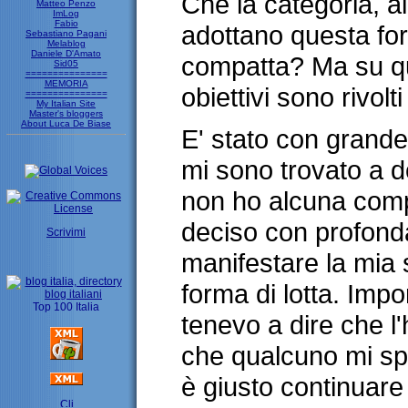
Che la categoria, a
Matteo Penzo
ImLog
Fabio
adottano questa for
Sebastiano Pagani
Melablog
Daniele D'Amato
compatta? Ma su qu
Sid05
===============
MEMORIA
obiettivi sono rivolt
===============
My Italian Site
Master's bloggers
About Luca De Biase
E' stato con grande
mi sono trovato a d
non ho alcuna com
deciso con profonda
Scrivimi
manifestare la mia 
forma di lotta. Imp
tenevo a dire che l'
che qualcuno mi sp
è giusto continuare