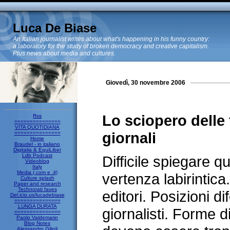
Luca De Biase
An Italian journalist writes about what's happening in his funny country:
a laboratory for the study of broken democracy and creative capitalism.
Plus news about media and cultures.
Giovedì, 30 novembre 2006
Lo sciopero delle 
Rss
===============
VITA QUOTIDIANA
giornali
===============
Home
Braudel - in italiano
Digitalia & EquiLiber
Ldb Podcast
Difficile spiegare qu
Videoblog
Italy
Media (.com e .it)
vertenza labirintica
Culture splash
Paper and research
Technorati faves
editori. Posizioni di
Del.icio.us/lucadebiase
===============
LUNGA DURATA
giornalisti. Forme d
===============
Paolo Valdemarin
Blog Notes
Alessandro Gilioli