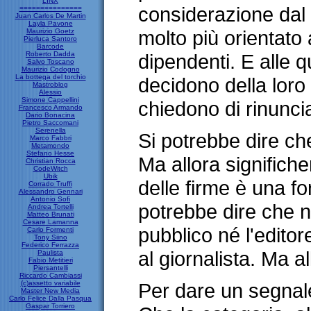
LINX
considerazione dal 
===============
Juan Carlos De Martin
Layla Pavone
molto più orientato a
Maurizio Goetz
Pierluca Santoro
Barcode
Roberto Dadda
dipendenti. E alle qu
Salvo Toscano
Maurizio Codogno
La bottega del torchio
decidono della loro
Mastroblog
Alessio
Simone Cappellini
chiedono di rinunci
Francesco Armando
Dario Bonacina
Pietro Saccomani
Serenella
Si potrebbe dire ch
Marco Fabbri
Metamondo
Stefano Hesse
Ma allora significh
Christian Rocca
CodeWitch
Ubik
delle firme è una fo
Corrado Truffi
Alessandro Gennari
Antonio Sofi
potrebbe dire che n
Andrea Tortelli
Matteo Brunati
Cesare Lamanna
pubblico né l'edito
Carlo Formenti
Tony Siino
Federico Ferrazza
al giornalista. Ma a
Paulista
Fabio Metitieri
Piersantelli
Riccardo Cambiassi
(c)assetto variabile
Per dare un segnal
Master New Media
Carlo Felice Dalla Pasqua
Gaspar Torriero