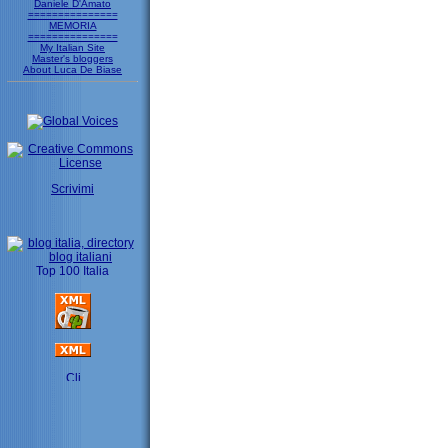
Daniele D'Amato
===============
MEMORIA
===============
My Italian Site
Master's bloggers
About Luca De Biase
Scrivimi