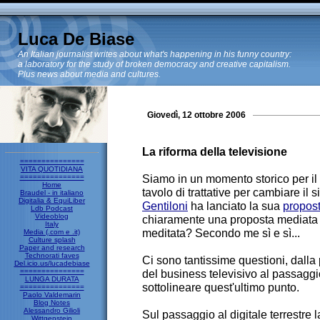
Luca De Biase
An Italian journalist writes about what's happening in his funny country:
a laboratory for the study of broken democracy and creative capitalism.
Plus news about media and cultures.
Giovedì, 12 ottobre 2006
La riforma della televisione
===============
VITA QUOTIDIANA
Siamo in un momento storico per il 
===============
Home
tavolo di trattative per cambiare il
Braudel - in italiano
Digitalia & EquiLiber
Gentiloni
ha lanciato la sua
propos
Ldb Podcast
Videoblog
chiaramente una proposta mediata
Italy
meditata? Secondo me sì e sì...
Media (.com e .it)
Culture splash
Paper and research
Technorati faves
Ci sono tantissime questioni, dalla 
Del.icio.us/lucadebiase
===============
del business televisivo al passaggio
LUNGA DURATA
sottolineare quest'ultimo punto.
===============
Paolo Valdemarin
Blog Notes
Alessandro Gilioli
Sul passaggio al digitale terrestre l
Wittgenstein