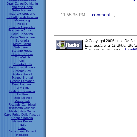
===============
Juan Carlos De Martin
Maurizio Goetz
Salvo Toscano
Maurizio Codogno
11:55:35 PM
comment [
]
;
La bottega del torchio
Mastroblog
Alessio
Simone Cappellini
Francesco Armando
Dario Bonacina
Pietro Saccomani
Serenella
© Copyright 2006 Luca De Bia
Marco Fabbri
Last update: 2-11-2006; 20:4
Metamondo
This theme is based on the
SoundWa
Stefano Hesse
Christian Rocca
CodeWitch
Ubik
Corrado Truffi
Alessandro Gennari
Antonio Sofi
Andrea Tortelli
Matteo Brunati
Cesare Lamanna
Carlo Formenti
Tony Siino
Federico Ferrazza
Paulista
Fabio Metitieri
Piersantelli
Riccardo Cambiassi
(c)assetto variabile
Master New Media
Carlo Felice Dalla Pasqua
Gaspar Torriero
Matteo Penzo
ImLog
Fabio
Sebastiano Pagani
Melablog