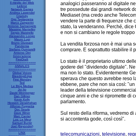
analogici passeranno al digitale ne
Il meglio del Web
Leibniz
tre possedute dai grandi network do
Network Games
Andrea Lawendel
Mediaset (ma credo anche Telecom 
Criativity
Gigi Tagliapietra
vendere la parte di frequenze che co
Marco Zamperini
stato, la venderanno. Perché, dice 
Antonio Santangelo
Massimo Mantellini
e non si cambiano le regole troppo
Sergio Maistrello
Alessandro Longo
Mauro Lupi
Bruno Giussani
La vendita forzosa non è mai una 
Pandemia
comprare. E soprattutto stabilire il 
Stefano Quintarelli
Antonio Dini
Innov'azione
FirstDraft
Lo stato è il proprietario ultimo d
===============
godere del "dividendo digitale". Ne 
ANNALES
===============
ma non lo stato. Evidentemente Gen
Global Voices
BleedingEdge
sperava che questo avrebbe reso la
First Monday
Ted
ebbene, pare che non sia così: "un 
Le Blog Medias
leader della televisione commerciale
Joi Ito
David Weinberger
cinque anni e che si ripromette di 
Dan Gillmor
Kevin Kelly
parlamento.
Hossein Derakhshan
Alfonso Fuggetta
Doc Searls
Sul resto della riforma, vedremo di 
Dave Winer
Marc Canter
si accontenta gode, così così".
Loic Le Meur
Samuel Bunkr
Joel (Beyondpr)
===============
LINX
telecomunicazioni
,
televisione
,
reg