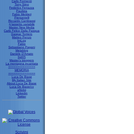
Carlo Formenti
Tony Siino
Federico Ferrazza
Paulista
Fabio Metitieri
Piersantelli
Riccardo Cambiassi
(c)assetto variabile
Master New Media
Carlo Felice Dalla Pasqua
Gaspar Torriero
Matteo Penzo
ImLog
Fabio
Sebastiano Pagani
Melablog
Daniele D'Amato
Sid05
Master's bloggers
La montagna incantata
===============
MEMORIA
===============
Luca De Biase
My Italian Site
About Luca De Biase
Luca De Biase/cv
aNobii
Linkedin
Twitter
Scrivimi