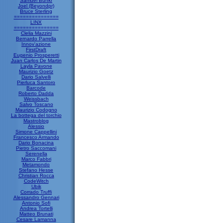
Samuel Bunkr
Joel (Beyondpr)
Bruce Sterling
===============
LINX
===============
Clelia Mazzini
Bernardo Parrella
Innov'azione
FirstDraft
Eugenio Prosperetti
Juan Carlos De Martin
Layla Pavone
Maurizio Goetz
Dario Salvelli
Pierluca Santoro
Barcode
Roberto Dadda
Weissbach
Salvo Toscano
Maurizio Codogno
La bottega del torchio
Mastroblog
Alessio
Simone Cappellini
Francesco Armando
Dario Bonacina
Pietro Saccomani
Serenella
Marco Fabbri
Metamondo
Stefano Hesse
Christian Rocca
CodeWitch
Ubik
Corrado Truffi
Alessandro Gennari
Antonio Sofi
Andrea Tortelli
Matteo Brunati
Cesare Lamanna