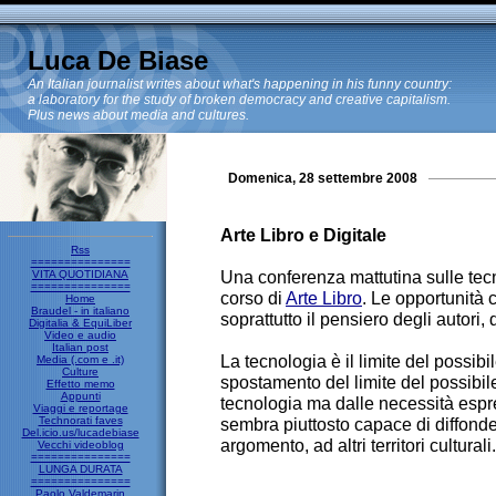
Luca De Biase
An Italian journalist writes about what's happening in his funny country:
a laboratory for the study of broken democracy and creative capitalism.
Plus news about media and cultures.
Domenica, 28 settembre 2008
Arte Libro e Digitale
Rss
===============
Una conferenza mattutina sulle tecno
VITA QUOTIDIANA
===============
corso di
Arte Libro
. Le opportunità
Home
Braudel - in italiano
soprattutto il pensiero degli autori, de
Digitalia & EquiLiber
Video e audio
Italian post
La tecnologia è il limite del possibi
Media (.com e .it)
Culture
spostamento del limite del possibil
Effetto memo
Appunti
tecnologia ma dalle necessità espr
Viaggi e reportage
Technorati faves
sembra piuttosto capace di diffond
Del.icio.us/lucadebiase
argomento, ad altri territori culturali.
Vecchi videoblog
===============
LUNGA DURATA
===============
Paolo Valdemarin