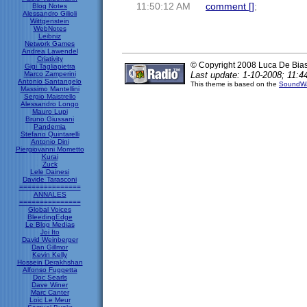
11:50:12 AM
comment [
]
;
Blog Notes
Alessandro Gilioli
Wittgenstein
WebNotes
Leibniz
Network Games
Andrea Lawendel
Criativity
© Copyright 2008 Luca De Bia
Gigi Tagliapietra
Marco Zamperini
Last update: 1-10-2008; 11:4
Antonio Santangelo
This theme is based on the
SoundWa
Massimo Mantellini
Sergio Maistrello
Alessandro Longo
Mauro Lupi
Bruno Giussani
Pandemia
Stefano Quintarelli
Antonio Dini
Piergiovanni Mometto
Kurai
Zuck
Lele Dainesi
Davide Tarasconi
===============
ANNALES
===============
Global Voices
BleedingEdge
Le Blog Medias
Joi Ito
David Weinberger
Dan Gillmor
Kevin Kelly
Hossein Derakhshan
Alfonso Fuggetta
Doc Searls
Dave Winer
Marc Canter
Loic Le Meur