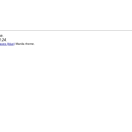
se.
4:24.
ves (blue)
Manila theme.