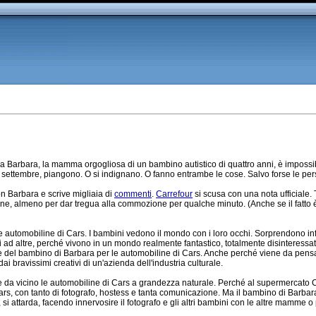
a Barbara, la mamma orgogliosa di un bambino autistico di quattro anni, è imposs
 settembre, piangono. O si indignano. O fanno entrambe le cose. Salvo forse le per
con Barbara e scrive migliaia di
commenti
.
Carrefour
si scusa con una nota ufficiale. T
one, almeno per dar tregua alla commozione per qualche minuto. (Anche se il fatto 
 automobiline di Cars. I bambini vedono il mondo con i loro occhi. Sorprendono in
 ad altre, perché vivono in un mondo realmente fantastico, totalmente disinteressato
e del bambino di Barbara per le automobiline di Cars. Anche perché viene da pen
i bravissimi creativi di un'azienda dell'industria culturale.
re da vicino le automobiline di Cars a grandezza naturale. Perché al supermercato
s, con tanto di fotografo, hostess e tanta comunicazione. Ma il bambino di Barbara 
 si attarda, facendo innervosire il fotografo e gli altri bambini con le altre mamme o