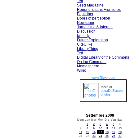
Ted
Seed Magazine
Reporters sans Frontières
EquiLiber
Doors of perception
Newseum
Jornalismo & internet
Discussioni
twitturly
Future Exploration
CiteUlike
LibraryThing
Ted
Digital Library of the Commons
On the Commons
Memesphere
Wikio
www.
flick
r
.com
More of
LucaDeBiase's
photos
Settembre 2008
Dom
Lun
Mar
Mer
Gio
Ven
Sab
1
2
3
4
5
6
7
8
9
10
11
12
13
14
15
16
17
18
19
20
21
22
23
24
25
26
27