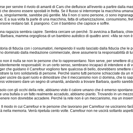
rse per servire il rivolo di amanti di Cars che defluisce all'evento a partire dalla ma
 che devono essere spostati in fretta. Se il flusso si interrompe la macchina uman
a, singolarmente, sarebbe più gentile. Ma lì non ci sono persone, ci sono ingrana
o. E a sua volta fa parte di una macchina, fatta di urbanizzazione, consumismo, fre
e persone restano tali. E piangono. Con il bambino che capisce e soffre.
una ragazza sembra capire. Sembra cercare un perché. Si avvicina a Barbara, chie
e a Barbara, mamma orgogliosa di un bambino autistico di quattro anni: «Ma se non 
ria di fiducia con i consumatori, riempiendo il vuoto lasciato dalla fiducia che le 
dominato dalla mediazione commerciale, deve assumersi la responsabilità di tutt
non è nulla se non le persone che lo rappresentano. Non serve, per smettere di pia
videntemente responsabili: in un certo senso, sembrano incapaci di intendere e di v
ger che guidano il Carrefour vogliono fare qualcosa di bello, dovrebbero smettere i
strare la loro solidarietà di persone. Perché siamo tutti persone schiacciate da un 
saper uscire da quel ruolo e dimostrare che il meccanismo non ci domina, che lo sap
ostess volessero dare un segno di umanità, andando a trovare Barbara, quello sarebb
olo con gli occhi della rete, abbiamo visto il calore umano che è emerso spontane
osse una bufala o un fatto realmente accaduto, abbiamo pianto. Trovando in un mezz
del genere non dovrebbe accadere. Perché la rete non è un meccanismo, ma un insie
ti. Il modo in cui Carrefour e le persone che lavorano per Carrefour ne usciranno fa
rà nella memoria. Verrà ripetuta cento volte. Carrefour non ne uscirà soltanto aspe