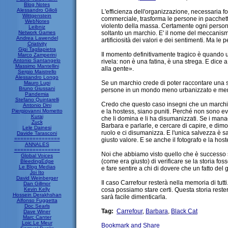
Blog Notes
Alessandro Gilioli
L'efficienza dell'organizzazione, necessaria fo
Wittgenstein
commerciale, trasforma le persone in pacchetti
WebNotes
violento della massa. Certamente ogni person
Leibniz
Network Games
soltanto un marchio. E' il nome del meccanism
Andrea Lawendel
artificiosità dei valori e dei sentimenti. Ma l
Criativity
Gigi Tagliapietra
Il momento definitivamente tragico è quando 
Marco Zamperini
Antonio Santangelo
rivela: non è una fatina, è una strega. E dic
Massimo Mantellini
alla gente».
Sergio Maistrello
Alessandro Longo
Se un marchio crede di poter raccontare una sto
Mauro Lupi
Bruno Giussani
persone in un mondo meno urbanizzato e meno 
Pandemia
Stefano Quintarelli
Credo che questo caso insegni che un marchio 
Antonio Dini
Piergiovanni Mometto
e la hostess, siano puniti. Perché non sono e
Kurai
che li domina e li ha disumanizzati. Se i mana
Zuck
Barbara e parlarle, e cercare di capire, e dimo
Lele Dainesi
ruolo e ci disumanizza. E l'unica salvezza è 
Davide Tarasconi
===============
giusto valore. E se anche il fotografo e la h
ANNALES
===============
Noi che abbiamo visto quello che è successo s
Global Voices
(come era giusto) di verificare se la storia f
BleedingEdge
Le Blog Medias
e fare sentire a chi di dovere che un fatto 
Joi Ito
David Weinberger
Il caso Carrefour resterà nella memoria di tut
Dan Gillmor
Kevin Kelly
cosa possiamo stare certi. Questa storia reste
Hossein Derakhshan
sarà facile dimenticarla.
Alfonso Fuggetta
Doc Searls
Tag:
Carrefour
,
Barbara
,
Black Cat
Dave Winer
Marc Canter
Loic Le Meur