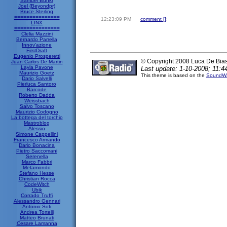
Samuel Bunkr
Joel (Beyondpr)
Bruce Sterling
===============
12:23:09 PM
comment [
]
;
LINX
===============
Clelia Mazzini
Bernardo Parrella
Innov'azione
FirstDraft
Eugenio Prosperetti
© Copyright 2008 Luca De Bia
Juan Carlos De Martin
Layla Pavone
Last update: 1-10-2008; 11:4
Maurizio Goetz
This theme is based on the
SoundWa
Dario Salvelli
Pierluca Santoro
Barcode
Roberto Dadda
Weissbach
Salvo Toscano
Maurizio Codogno
La bottega del torchio
Mastroblog
Alessio
Simone Cappellini
Francesco Armando
Dario Bonacina
Pietro Saccomani
Serenella
Marco Fabbri
Metamondo
Stefano Hesse
Christian Rocca
CodeWitch
Ubik
Corrado Truffi
Alessandro Gennari
Antonio Sofi
Andrea Tortelli
Matteo Brunati
Cesare Lamanna