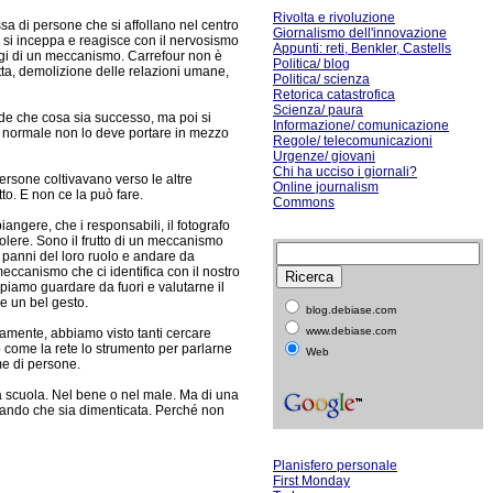
Rivolta e rivoluzione
ssa di persone che si affollano nel centro
Giornalismo dell'innovazione
a si inceppa e reagisce con il nervosismo
Appunti: reti, Benkler, Castells
ggi di un meccanismo. Carrefour non è
Politica/ blog
tta, demolizione delle relazioni umane,
Politica/ scienza
Retorica catastrofica
Scienza/ paura
de che cosa sia successo, ma poi si
Informazione/ comunicazione
è normale non lo deve portare in mezzo
Regole/ telecomunicazioni
Urgenze/ giovani
Chi ha ucciso i giornali?
persone coltivavano verso le altre
Online journalism
o. E non ce la può fare.
Commons
ngere, che i responsabili, il fotografo
olere. Sono il frutto di un meccanismo
 panni del loro ruolo e andare da
meccanismo che ci identifica con il nostro
piamo guardare da fuori e valutarne il
e un bel gesto.
blog.debiase.com
www.debiase.com
amente, abbiamo visto tanti cercare
o come la rete lo strumento per parlarne
Web
me di persone.
rà scuola. Nel bene o nel male. Ma di una
ttando che sia dimenticata. Perché non
Planisfero personale
First Monday