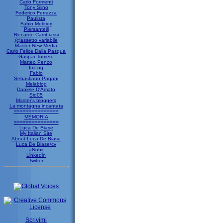
Carlo Formenti
Tony Siino
Federico Ferrazza
Paulista
Fabio Metitieri
Piersantelli
Riccardo Cambiassi
(c)assetto variabile
Master New Media
Carlo Felice Dalla Pasqua
Gaspar Torriero
Matteo Penzo
ImLog
Fabio
Sebastiano Pagani
Melablog
Daniele D'Amato
Sid05
Master's bloggers
La montagna incantata
===============
MEMORIA
===============
Luca De Biase
My Italian Site
About Luca De Biase
Luca De Biase/cv
aNobii
Linkedin
Twitter
Scrivimi