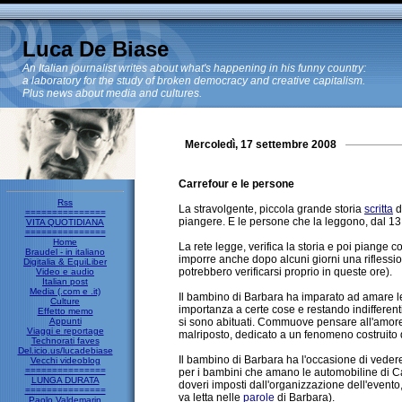
Luca De Biase
An Italian journalist writes about what's happening in his funny country:
a laboratory for the study of broken democracy and creative capitalism.
Plus news about media and cultures.
Mercoledì, 17 settembre 2008
Carrefour e le persone
Rss
La stravolgente, piccola grande storia
scritta
d
===============
piangere. E le persone che la leggono, dal 13
VITA QUOTIDIANA
===============
Home
La rete legge, verifica la storia e poi piange 
Braudel - in italiano
imporre anche dopo alcuni giorni una riflessi
Digitalia & EquiLiber
potrebbero verificarsi proprio in queste ore).
Video e audio
Italian post
Media (.com e .it)
Il bambino di Barbara ha imparato ad amare le
Culture
importanza a certe cose e restando indifferenti
Effetto memo
Appunti
si sono abituati. Commuove pensare all'amor
Viaggi e reportage
malriposto, dedicato a un fenomeno costruito da
Technorati faves
Del.icio.us/lucadebiase
Il bambino di Barbara ha l'occasione di vede
Vecchi videoblog
===============
per i bambini che amano le automobiline di Car
LUNGA DURATA
doveri imposti dall'organizzazione dell'evento,
===============
va letta nelle
parole
di Barbara).
Paolo Valdemarin