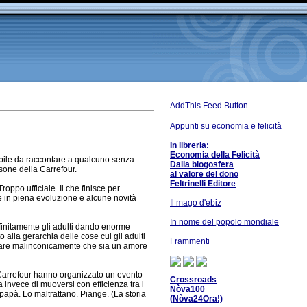
Appunti su economia e felicità
In libreria:
Economia della Felicità
ibile da raccontare a qualcuno senza
Dalla blogosfera
sone della Carrefour.
al valore del dono
Feltrinelli Editore
roppo ufficiale. Il che finisce per
è in piena evoluzione e alcune novità
Il mago d'ebiz
In nome del popolo mondiale
finitamente gli adulti dando enorme
 alla gerarchia delle cose cui gli adulti
Frammenti
sare malinconicamente che sia un amore
 Carrefour hanno organizzato un evento
Crossroads
invece di muoversi con efficienza tra i
Nòva100
 papà. Lo maltrattano. Piange. (La storia
(Nòva24Ora!)