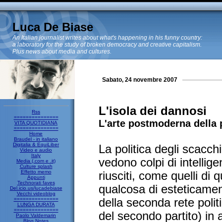
Luca De Biase
An Italian journalist writes about what's happening in his funny country:
a laboratory for the study of broken democracy and creative capitalism.
Plus news about media and cultures.
Sabato, 24 novembre 2007
L'isola dei dannosi
Rss
===============
L'arte postmoderna della p
VITA QUOTIDIANA
===============
Home
Braudel - in italiano
Digitalia & EquiLiber
La politica degli scacch
Video e audio
Italy
vedono colpi di intelli
Media (.com e .it)
Culture splash
Effetto memo
riusciti, come quelli di 
Appunti
Technorati faves
qualcosa di esteticamen
Del.icio.us/lucadebiase
Vecchi videoblog
===============
della seconda rete polit
LUNGA DURATA
===============
del secondo partito) in 
Paolo Valdemarin
Blog Notes