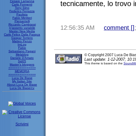
Cesare Lamanna
tecnicamente, lo trovo 
Carlo Formenti
Tony Siino
Federico Ferrazza
Paulista
Fabio Metitieri
Piersantelli
Riccardo Cambiassi
12:56:35 AM
comment [
]
(c)assetto variabile
Master New Media
Carlo Felice Dalla Pasqua
Gaspar Torriero
Matteo Penzo
ImLog
Fabio
Sebastiano Pagani
Melablog
© Copyright 2007 Luca De Bia
Daniele D'Amato
Last update: 1-12-2007; 10:1
Sid05
This theme is based on the
SoundWa
Master's bloggers
===============
MEMORIA
===============
Luca De Biase
My Italian Site
About Luca De Biase
Luca De Biase/cv
Scrivimi