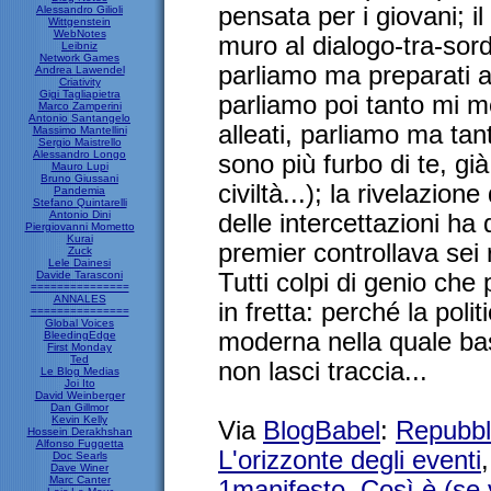
pensata per i giovani; i
Alessandro Gilioli
Wittgenstein
WebNotes
muro al dialogo-tra-sord
Leibniz
Network Games
parliamo ma preparati al
Andrea Lawendel
Criativity
Gigi Tagliapietra
parliamo poi tanto mi me
Marco Zamperini
Antonio Santangelo
alleati, parliamo ma ta
Massimo Mantellini
Sergio Maistrello
Alessandro Longo
sono più furbo di te, gi
Mauro Lupi
Bruno Giussani
civiltà...); la rivelazion
Pandemia
Stefano Quintarelli
Antonio Dini
delle intercettazioni ha
Piergiovanni Mometto
Kurai
premier controllava sei r
Zuck
Lele Dainesi
Davide Tarasconi
Tutti colpi di genio che
===============
ANNALES
in fretta: perché la polit
===============
Global Voices
moderna nella quale bast
BleedingEdge
First Monday
Ted
non lasci traccia...
Le Blog Medias
Joi Ito
David Weinberger
Dan Gillmor
Kevin Kelly
Via
BlogBabel
:
Repubbl
Hossein Derakhshan
Alfonso Fuggetta
L'orizzonte degli eventi
Doc Searls
Dave Winer
Marc Canter
1manifesto
,
Così è (se 