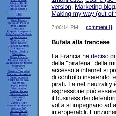
Loic Le Meur
Samuel Bunkr
version
,
Marketing blog
Joel (Beyondpr)
Bruce Sterling
===============
Making my way (out of t
LINX
===============
Clelia Mazzini
Bernardo Parrella
Innov'azione
7:06:14 PM
comment [
]
;
FirstDraft
Eugenio Prosperetti
Juan Carlos De Martin
Layla Pavone
Maurizio Goetz
Bufala alla francese
Dario Salvelli
Pierluca Santoro
Barcode
Roberto Dadda
Weissbach
La Francia ha
deciso
di
Salvo Toscano
Maurizio Codogno
della "pirateria" della m
La bottega del torchio
Mastroblog
accesso a internet si pr
Alessio
Simone Cappellini
Francesco Armando
di controllo inserendo t
Dario Bonacina
Pietro Saccomani
pirati. La net neutrality è
Serenella
Marco Fabbri
Metamondo
espressione può essere a
Stefano Hesse
Christian Rocca
il business dei detentori
CodeWitch
Ubik
Corrado Truffi
volta si impegnano ad 
Alessandro Gennari
Antonio Sofi
interoperabili. Funzion
Andrea Tortelli
Matteo Brunati