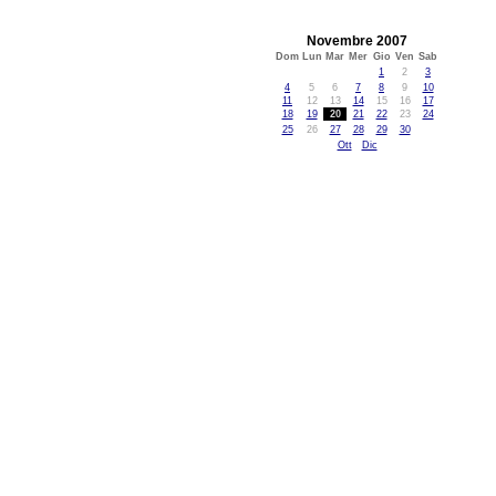
Novembre 2007
Dom
Lun
Mar
Mer
Gio
Ven
Sab
1
2
3
4
5
6
7
8
9
10
11
12
13
14
15
16
17
18
19
20
21
22
23
24
25
26
27
28
29
30
Ott
Dic