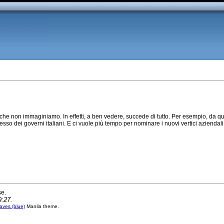
e non immaginiamo. In effetti, a ben vedere, succede di tutto. Per esempio, da qu
esso dei governi italiani. E ci vuole più tempo per nominare i nuovi vertici aziendal
se.
9:27.
ves (blue)
Manila theme.