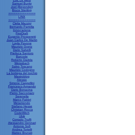
Loic Le Meur
Samuel Bunkr
Joel (Beyondpr)
Bruce Sterling
===============
LINX
===============
Clelia Mazzini
Bernardo Parrella
Innov'azione
FirstDraft
Eugenio Prosperetti
Juan Carlos De Martin
Layla Pavone
Maurizio Goetz
Dario Salvelli
Pierluca Santoro
Barcode
Roberto Dadda
Weissbach
Salvo Toscano
Maurizio Codogno
La bottega del torchio
Mastroblog
Alessio
Simone Cappellini
Francesco Armando
Dario Bonacina
Pietro Saccomani
Serenella
Marco Fabbri
Metamondo
Stefano Hesse
Christian Rocca
CodeWitch
Ubik
Corrado Truffi
Alessandro Gennari
Antonio Sofi
Andrea Tortelli
Matteo Brunati