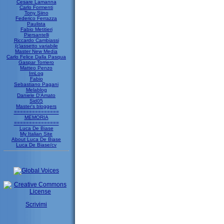
Cesare Lamanna
Carlo Formenti
Tony Siino
Federico Ferrazza
Paulista
Fabio Metitieri
Piersantelli
Riccardo Cambiassi
(c)assetto variabile
Master New Media
Carlo Felice Dalla Pasqua
Gaspar Torriero
Matteo Penzo
ImLog
Fabio
Sebastiano Pagani
Melablog
Daniele D'Amato
Sid05
Master's bloggers
===============
MEMORIA
===============
Luca De Biase
My Italian Site
About Luca De Biase
Luca De Biase/cv
Scrivimi