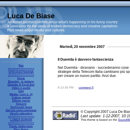
Luca De Biase
An Italian journalist writes about what's happening in his funny country:
a laboratory for the study of broken democracy and creative capitalism.
Plus news about media and cultures.
Martedì, 20 novembre 2007
Il Duemila è davvero fantascienza
Rss
Nel Duemila - dicevano - succederanno cose ch
===============
strategie della Telecom Italia cambiano più sp
VITA QUOTIDIANA
===============
per creare un nuovo partito. Anzi due.
Home
Braudel - in italiano
Digitalia & EquiLiber
8:13:30 PM
comment [
]
;
Video e audio
Italy
Media (.com e .it)
Culture splash
Effetto memo
Appunti
Technorati faves
Del.icio.us/lucadebiase
© Copyright 2007 Luca De Bia
Vecchi videoblog
Last update: 1-12-2007; 10:1
===============
LUNGA DURATA
This theme is based on the
SoundWa
===============
Paolo Valdemarin
Blog Notes