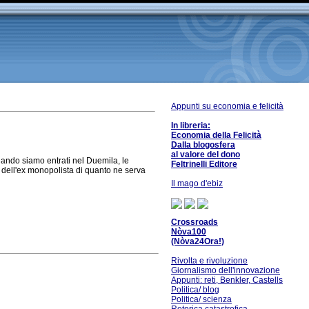
Appunti su economia e felicità
In libreria:
Economia della Felicità
Dalla blogosfera
al valore del dono
ando siamo entrati nel Duemila, le
Feltrinelli Editore
i dell'ex monopolista di quanto ne serva
Il mago d'ebiz
Crossroads
Nòva100
(Nòva24Ora!)
Rivolta e rivoluzione
Giornalismo dell'innovazione
Appunti: reti, Benkler, Castells
Politica/ blog
Politica/ scienza