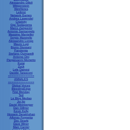
Alessandro Gilioli
Wittgenstein
WebNotes
Leibniz
Network Games
Andrea Lawendel
Criativity
Gigi Tagliapietra
Marco Zamperini
Antonio Santangelo
Massimo Mantellini
Sergio Maistrello
Alessandro Longo
Mauro Lupi
Bruno Giussani
Pandemia
Stefano Quintarelli
Antonio Dini
Piergiovanni Mometto
Kurai
Zuck
Lele Dainesi
Davide Tarasconi
===============
ANNALES
===============
Global Voices
BleedingEdge
First Monday
Ted
Le Blog Medias
Joi Ito
David Weinberger
Dan Gillmor
Kevin Kelly
Hossein Derakhshan
Alfonso Fuggetta
Doc Searls
Dave Winer
Marc Canter