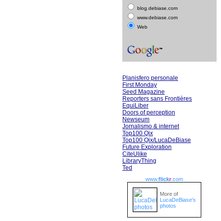
blog.debiase.com
www.debiase.com
Web
Planisfero personale
First Monday
Seed Magazine
Reporters sans Frontières
EquiLiber
Doors of perception
Newseum
Jornalismo & internet
Top100 Qix
Top100 Qix/LucaDeBiase
Future Exploration
CiteUlike
LibraryThing
Ted
www.
flick
r
.com
More of
LucaDeBiase's
photos