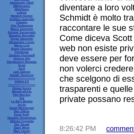
Alessandro Gilioli
diventare a loro vol
Wittgenstein
WebNotes
Leibniz
Schmidt è molto tr
Network Games
Andrea Lawendel
Criativity
raccontare le sue st
Gigi Tagliapietra
Marco Zamperini
Antonio Santangelo
Come diceva Scott 
Massimo Mantellini
Sergio Maistrello
Alessandro Longo
web non esiste pri
Mauro Lupi
Bruno Giussani
Pandemia
deve essere per for
Stefano Quintarelli
Antonio Dini
Piergiovanni Mometto
Kurai
non volerci credere
Zuck
Lele Dainesi
Davide Tarasconi
che scelgono di es
===============
ANNALES
===============
trasparenti e quell
Global Voices
BleedingEdge
First Monday
private possano rest
Ted
Le Blog Medias
Joi Ito
David Weinberger
Dan Gillmor
Kevin Kelly
Hossein Derakhshan
Alfonso Fuggetta
Doc Searls
8:26:42 PM
comment
Dave Winer
Marc Canter