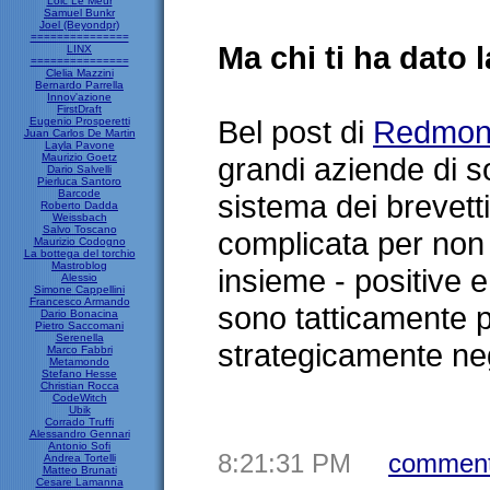
Loic Le Meur
Samuel Bunkr
Joel (Beyondpr)
===============
Ma chi ti ha dato 
LINX
===============
Clelia Mazzini
Bernardo Parrella
Innov'azione
FirstDraft
Bel post di
Redmon
Eugenio Prosperetti
Juan Carlos De Martin
Layla Pavone
Maurizio Goetz
grandi aziende di s
Dario Salvelli
Pierluca Santoro
Barcode
sistema dei brevett
Roberto Dadda
Weissbach
Salvo Toscano
complicata per non 
Maurizio Codogno
La bottega del torchio
Mastroblog
insieme - positive 
Alessio
Simone Cappellini
Francesco Armando
sono tatticamente p
Dario Bonacina
Pietro Saccomani
Serenella
strategicamente ne
Marco Fabbri
Metamondo
Stefano Hesse
Christian Rocca
CodeWitch
Ubik
Corrado Truffi
Alessandro Gennari
Antonio Sofi
8:21:31 PM
comment
Andrea Tortelli
Matteo Brunati
Cesare Lamanna