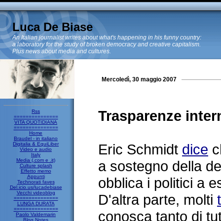
Luca De Biase
An Italian journalist writes about what's happening in his funny country:
a laboratory for the study of broken democracy and creative capitalism.
Plus news about media and cultures.
Mercoledì, 30 maggio 2007
Trasparenze inter
Rss
===============
VITA QUOTIDIANA
===============
Home
Braudel - in italiano
Digitalia & EquiLiber
Eric Schmidt
dice
ch
Video e audio
Italy
Media (.com e .it)
a sostegno della d
Culture splash
Effetto memo
Appunti
obblica i politici a 
Technorati faves
Del.icio.us/lucadebiase
Vecchi videoblog
D'altra parte, molti
===============
LUNGA DURATA
===============
conosca tanto di tutt
Paolo Valdemarin
Blog Notes