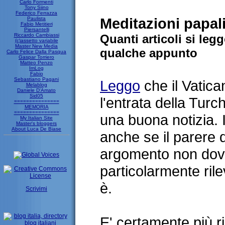
Carlo Formenti
Tony Siino
Federico Ferrazza
Meditazioni papali
Paulista
Fabio Metitieri
Piersantelli
Riccardo Cambiassi
Quanti articoli si leg
(c)assetto variabile
Master New Media
qualche appunto
Carlo Felice Dalla Pasqua
Gaspar Torriero
Matteo Penzo
ImLog
Fabio
Sebastiano Pagani
Leggo
che il Vatic
Melablog
Daniele D'Amato
Sid05
l'entrata della Turc
===============
MEMORIA
===============
una buona notizia. In
My Italian Site
Master's bloggers
About Luca De Biase
anche se il parere 
argomento non dov
particolarmente rile
è.
Scrivimi
E' certamente più ri