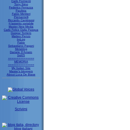
Carlo Formenti
Tony Siino
Federico Ferrazza
Paulista
Fabio Metitieri
Piersantelli
Riccardo Cambiassi
(c)assetto variabile
Master New Media
Carlo Felice Dalla Pasqua
Gaspar Torriero
Matteo Penzo
ImLog
Fabio
Sebastiano Pagani
Melablog
Daniele D'Amato
Sid05
===============
MEMORIA
===============
My Italian Site
Master's bloggers
About Luca De Biase
Scrivimi