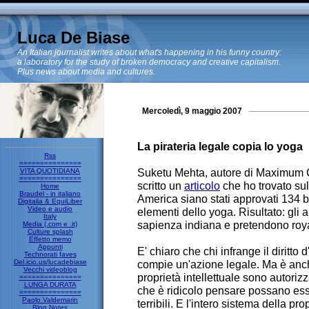
Luca De Biase
An Italian journalist writes about what's happening in his funny country:
a laboratory for the study of broken democracy and creative capitalism.
Plus news about media and cultures.
Mercoledì, 9 maggio 2007
La pirateria legale copia lo yoga
Rss
===============
Suketu Mehta, autore di Maximum Ci
VITA QUOTIDIANA
===============
scritto un
articolo
che ho trovato su
Home
Braudel - in italiano
America siano stati approvati 134 
Digitalia & EquiLiber
Video e audio
elementi dello yoga. Risultato: gli a
Italy
sapienza indiana e pretendono royal
Media (.com e .it)
Culture splash
Effetto memo
Appunti
E' chiaro che chi infrange il diritto 
Technorati faves
Del.icio.us/lucadebiase
compie un'azione legale. Ma è anche 
Vecchi videoblog
proprietà intellettuale sono autoriz
===============
LUNGA DURATA
che è ridicolo pensare possano ess
===============
Paolo Valdemarin
terribili. E l'intero sistema della pr
Blog Notes