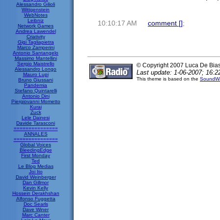
Alessandro Gilioli
Wittgenstein
WebNotes
Leibniz
10:10:17 AM
comment [
]
;
Network Games
Andrea Lawendel
Criativity
Gigi Tagliapietra
Marco Zamperini
Antonio Santangelo
Massimo Mantellini
Sergio Maistrello
© Copyright 2007 Luca De Bia
Alessandro Longo
Last update: 1-06-2007; 16:2
Mauro Lupi
This theme is based on the
SoundWa
Bruno Giussani
Pandemia
Stefano Quintarelli
Antonio Dini
Piergiovanni Mometto
Kurai
Zuck
Lele Dainesi
Davide Tarasconi
===============
ANNALES
===============
Global Voices
BleedingEdge
First Monday
Ted
Le Blog Medias
Joi Ito
David Weinberger
Dan Gillmor
Kevin Kelly
Hossein Derakhshan
Alfonso Fuggetta
Doc Searls
Dave Winer
Marc Canter