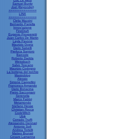
Loic Le Meur
Samuel Bunkr
Joel (Beyondpr)
===============
LINX
===============
Clelia Mazzini
Bernardo Parrella
Innov'azione
FirstDraft
Eugenio Prosperetti
Juan Carlos De Martin
Layla Pavone
Maurizio Goetz
Dario Salvelli
Pierluca Santoro
Barcode
Roberto Dadda
Weissbach
Salvo Toscano
Maurizio Codogno
La bottega del torchio
Mastroblog
Alessio
Simone Cappellini
Francesco Armando
Dario Bonacina
Pietro Saccomani
Serenella
Marco Fabbri
Metamondo
Stefano Hesse
Christian Rocca
CodeWitch
Ubik
Corrado Truffi
Alessandro Gennari
Antonio Sofi
Andrea Tortelli
Matteo Brunati
Cesare Lamanna