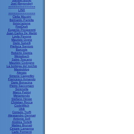
Samuel Bunkr
Joel (Beyondpr)
===============
LINX
===============
Clelia Mazzini
Bernardo Parrella
Innov'azione
FirstDraft
Eugenio Prosperetti
Juan Carlos De Martin
Layla Pavone
Maurizio Goetz
Dario Salvelli
Pierluca Santoro
Barcode
Roberto Dadda
Weissbach
Salvo Toscano
Maurizio Codogno
La bottega del torchio
Mastroblog
Alessio
Simone Cappellini
Francesco Armando
Dario Bonacina
Pietro Saccomani
Serenella
Marco Fabbri
Metamondo
Stefano Hesse
Christian Rocca
CodeWitch
Ubik
Corrado Truffi
Alessandro Gennari
Antonio Sofi
Andrea Tortelli
Matteo Brunati
Cesare Lamanna
Carlo Formenti