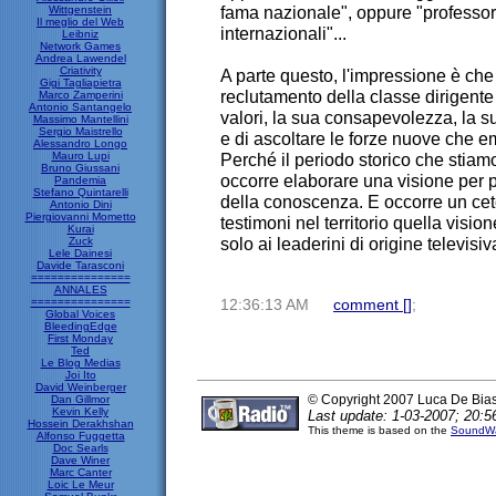
fama nazionale", oppure "professori
Wittgenstein
Il meglio del Web
internazionali"...
Leibniz
Network Games
Andrea Lawendel
Criativity
A parte questo, l'impressione è che 
Gigi Tagliapietra
reclutamento della classe dirigente 
Marco Zamperini
Antonio Santangelo
valori, la sua consapevolezza, la s
Massimo Mantellini
Sergio Maistrello
e di ascoltare le forze nuove che e
Alessandro Longo
Mauro Lupi
Perché il periodo storico che stiam
Bruno Giussani
occorre elaborare una visione per 
Pandemia
Stefano Quintarelli
della conoscenza. E occorre un cet
Antonio Dini
Piergiovanni Mometto
testimoni nel territorio quella visio
Kurai
solo ai leaderini di origine televisiv
Zuck
Lele Dainesi
Davide Tarasconi
===============
ANNALES
===============
12:36:13 AM
comment [
]
;
Global Voices
BleedingEdge
First Monday
Ted
Le Blog Medias
Joi Ito
David Weinberger
© Copyright 2007 Luca De Bia
Dan Gillmor
Kevin Kelly
Last update: 1-03-2007; 20:5
Hossein Derakhshan
This theme is based on the
SoundWa
Alfonso Fuggetta
Doc Searls
Dave Winer
Marc Canter
Loic Le Meur