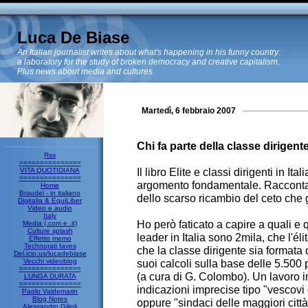
Luca De Biase
An Italian journalist writes about what's happening in his funny country:
a laboratory for the study of broken democracy and creative capitalism.
Plus news about media and cultures.
Martedì, 6 febbraio 2007
Chi fa parte della classe dirigente 
Rss
===============
Il libro Elite e classi dirigenti in It
VITA QUOTIDIANA
===============
argomento fondamentale. Racconta 
Home
Braudel - in italiano
dello scarso ricambio del ceto che g
Digitalia & EquiLiber
Video e audio
Italy
Ho però faticato a capire a quali e 
Media (.com e .it)
Culture splash
leader in Italia sono 2mila, che l'é
Effetto memo
Technorati faves
che la classe dirigente sia format
Del.icio.us/lucadebiase
Vecchi videoblog
suoi calcoli sulla base delle 5.500
===============
(a cura di G. Colombo). Un lavoro 
LUNGA DURATA
===============
indicazioni imprecise tipo "vescovi d
Paolo Valdemarin
Blog Notes
oppure "sindaci delle maggiori città i
Alessandro Gilioli