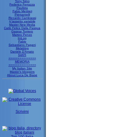
Tony Siino
Federico Ferrazza
Paulista
Fabio Metitieri
Piersantelli
Riccardo Cambiassi
(c)assetto variabile
Master New Media
Carlo Felice Dalla Pasqua
Gaspar Torriero
Matteo Penzo
ImLog
Fabio
Sebastiano Pagani
Melablog
Daniele D'Amato
Sid05
===============
MEMORIA
===============
My Italian Site
Master's bloggers
About Luca De Biase
Scrivimi