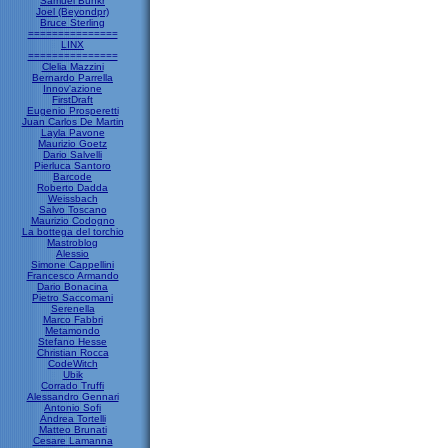
Samuel Bunkr
Joel (Beyondpr)
Bruce Sterling
===============
LINX
===============
Clelia Mazzini
Bernardo Parrella
Innov'azione
FirstDraft
Eugenio Prosperetti
Juan Carlos De Martin
Layla Pavone
Maurizio Goetz
Dario Salvelli
Pierluca Santoro
Barcode
Roberto Dadda
Weissbach
Salvo Toscano
Maurizio Codogno
La bottega del torchio
Mastroblog
Alessio
Simone Cappellini
Francesco Armando
Dario Bonacina
Pietro Saccomani
Serenella
Marco Fabbri
Metamondo
Stefano Hesse
Christian Rocca
CodeWitch
Ubik
Corrado Truffi
Alessandro Gennari
Antonio Sofi
Andrea Tortelli
Matteo Brunati
Cesare Lamanna