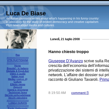
Luca De Biase
An Italian journalist writes about what's happening in his funny country:
a laboratory for the study of broken democracy and creative capitalism.
Plus news about media and cultures.
Lunedì, 21 luglio 2008
Hanno chiesto troppo
Rss
===============
Giuseppe D'Avanzo
scrive sulla Re
VITA QUOTIDIANA
===============
crescita dell'economia dell'informaz
Home
Braudel - in italiano
privatizzazione dei sistemi di intel
Digitalia & EquiLiber
Video e audio
network. L'affaire dei dossier sui priv
Italian post
racconto di Giuliano Tavaroli.
Prima
Media (.com e .it)
Culture
Effetto memo
Appunti
Viaggi e reportage
Technorati faves
8:19:50 AM
comment [
]
;
Del.icio.us/lucadebiase
Vecchi videoblog
===============
LUNGA DURATA
===============
Paolo Valdemarin