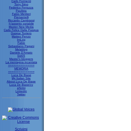
Carlo Formenti
Tony Siino
Federico Ferrazza
Paulista
Fabio Metitieri
Piersantelli
Riccardo Cambiassi
(c)assetto variabile
Master New Media
Carlo Felice Dalla Pasqua
Gaspar Torriero
Matteo Penzo
ImLog
Fabio
Sebastiano Pagani
Melablog
Daniele D'Amato
Sid05
Master's bloggers
La montagna incantata
===============
MEMORIA
===============
Luca De Biase
My Italian Site
About Luca De Biase
Luca De Biase/cv
aNobii
Linkedin
Twitter
Scrivimi