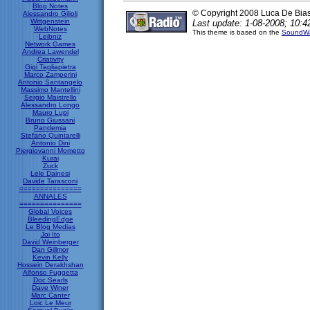
Blog Notes
© Copyright 2008 Luca De Bia
Alessandro Gilioli
Wittgenstein
Last update: 1-08-2008; 10:4
WebNotes
This theme is based on the
SoundWa
Leibniz
Network Games
Andrea Lawendel
Criativity
Gigi Tagliapietra
Marco Zamperini
Antonio Santangelo
Massimo Mantellini
Sergio Maistrello
Alessandro Longo
Mauro Lupi
Bruno Giussani
Pandemia
Stefano Quintarelli
Antonio Dini
Piergiovanni Mometto
Kurai
Zuck
Lele Dainesi
Davide Tarasconi
===============
ANNALES
===============
Global Voices
BleedingEdge
Le Blog Medias
Joi Ito
David Weinberger
Dan Gillmor
Kevin Kelly
Hossein Derakhshan
Alfonso Fuggetta
Doc Searls
Dave Winer
Marc Canter
Loic Le Meur