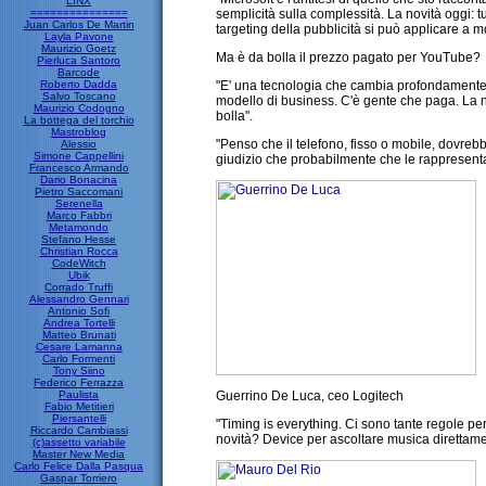
LINX
===============
semplicità sulla complessità. La novità oggi: 
Juan Carlos De Martin
targeting della pubblicità si può applicare a mol
Layla Pavone
Maurizio Goetz
Ma è da bolla il prezzo pagato per YouTube?
Pierluca Santoro
Barcode
Roberto Dadda
"E' una tecnologia che cambia profondamente l
Salvo Toscano
modello di business. C'è gente che paga. La n
Maurizio Codogno
bolla".
La bottega del torchio
Mastroblog
"Penso che il telefono, fisso o mobile, dovreb
Alessio
Simone Cappellini
giudizio che probabilmente che le rappresent
Francesco Armando
Dario Bonacina
Pietro Saccomani
Serenella
Marco Fabbri
Metamondo
Stefano Hesse
Christian Rocca
CodeWitch
Ubik
Corrado Truffi
Alessandro Gennari
Antonio Sofi
Andrea Tortelli
Matteo Brunati
Cesare Lamanna
Carlo Formenti
Tony Siino
Federico Ferrazza
Paulista
Guerrino De Luca, ceo Logitech
Fabio Metitieri
Piersantelli
"Timing is everything. Ci sono tante regole p
Riccardo Cambiassi
novità? Device per ascoltare musica direttam
(c)assetto variabile
Master New Media
Carlo Felice Dalla Pasqua
Gaspar Torriero