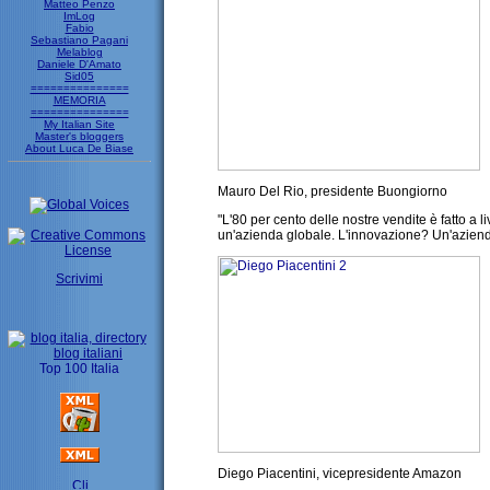
Matteo Penzo
ImLog
Fabio
Sebastiano Pagani
Melablog
Daniele D'Amato
Sid05
===============
MEMORIA
===============
My Italian Site
Master's bloggers
About Luca De Biase
Mauro Del Rio, presidente Buongiorno
"L'80 per cento delle nostre vendite è fatto a 
un'azienda globale. L'innovazione? Un'azienda 
Scrivimi
Diego Piacentini, vicepresidente Amazon