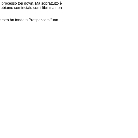
n processo top down. Ma soprattutto è
abbiamo cominciato con i libri ma non
s Larsen ha fondato Prosper.com "una