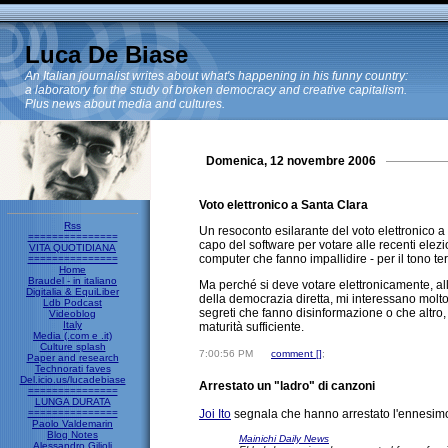
Luca De Biase
An Italian journalist writes about what's happening in his funny country:
a laboratory for the study of broken democracy and creative capitalism.
Plus news about media and cultures.
Domenica, 12 novembre 2006
Voto elettronico a Santa Clara
Rss
Un resoconto esilarante del voto elettronico 
===============
capo del software per votare alle recenti elezi
VITA QUOTIDIANA
computer che fanno impallidire - per il tono terr
===============
Home
Braudel - in italiano
Ma perché si deve votare elettronicamente, alla
Digitalia & EquiLiber
della democrazia diretta, mi interessano molto.
Ldb Podcast
segreti che fanno disinformazione o che altro,
Videoblog
Italy
maturità sufficiente.
Media (.com e .it)
Culture splash
7:00:56 PM
comment [
]
;
Paper and research
Technorati faves
Del.icio.us/lucadebiase
Arrestato un "ladro" di canzoni
===============
LUNGA DURATA
===============
Joi Ito
segnala che hanno arrestato l'ennesimo "
Paolo Valdemarin
Blog Notes
Mainichi Daily News
Alessandro Gilioli