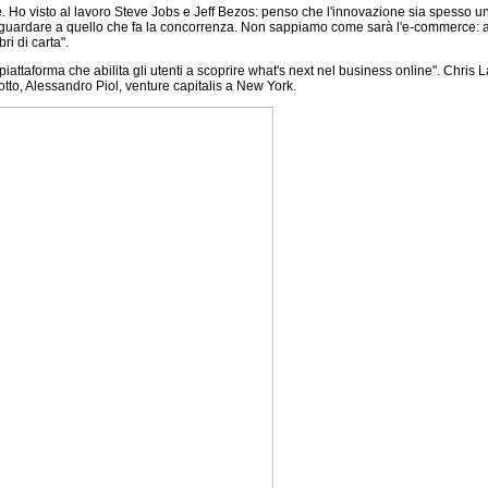
. Ho visto al lavoro Steve Jobs e Jeff Bezos: penso che l'innovazione sia spesso u
he guardare a quello che fa la concorrenza. Non sappiamo come sarà l'e-commerce: 
i di carta".
 piattaforma che abilita gli utenti a scoprire what's next nel business online". Chri
 sotto, Alessandro Piol, venture capitalis a New York.