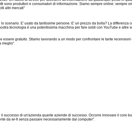
tutti sono produttori e consumatori di informazione. Siamo sempre online: sempre on
ti altri mercati"
o scenario. E' usato da tantissime persone. E' un prezzo da bolla? La differenza co
ostra tecnologia è una potentissima macchina per fare soldi con YouTube e altre s
be essere gratuito. Stiamo lavorando a un modo per confrontare le tante recensioni de
a meglio".
er il successo di un'azienda quante aziende di successo. Occorre innovare il core 
ente da wi-fi senza passare necessariamente dal computer".