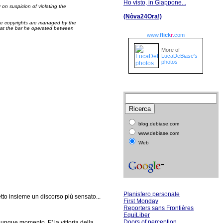
Ho visto, in Giappone...
on suspicion of violating the
(Nòva24Ora!)
se copyrights are managed by the
 at the bar he operated between
www.
flick
r
.com
More of
LucaDeBiase's
photos
blog.debiase.com
www.debiase.com
Web
Planisfero personale
tto insieme un discorso più sensato...
First Monday
Reporters sans Frontières
EquiLiber
Doors of perception
lunque momento. E' la vittoria della