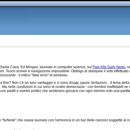
a Santa Clara. Ed Morgan, laureato in computer science, sul
Palo Alto Daily News
, r
oni. Touch-screen e navigazione impossibile. Obbligo di stampare il voto effettuato 
orizzante - il mitico "fatal error" di windows...
 fine? Non c'è un vero vantaggio e ci sono disagi, paure, tentazioni... Il tema della
 Ma nelle condizioni in cui sono le nostre democrazie - con fornitori inaffidabili se
 con partiti e uomini politici che sembrano giocarsi con ogni minimo voto una partit
furfante" che osava suonare con l'armonica in un bar delle canzoni soggette al copy