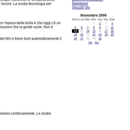
Newseum
 record. La nostra tecnologia per
Top100 Qix
Novembre 2006
Dom
Lun
Mar
Mer
Gio
Ven
Sab
n l'epoca della bolla è che oggi c'è un
1
2
3
4
oluzioni che la gente vuole. Non è
5
6
7
8
9
10
11
12
13
14
15
16
17
18
19
20
21
22
23
24
25
i film e tirare fuori automaticamente il
26
27
28
29
30
Ott
Dic
business continuamente. Le nostre