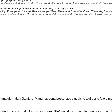
ing copyrighted songs at bar
ormed copyrighted tunes by the Beatles and other artists on the harmonica was arrested Thursday 
a-ku. He has reportedly admitted to the allegations against him.
rforming 33 songs such as the Beatles' songs "Here, There and Everywhere" and "Yesterday," who
posers and Publishers. He allegedly performed the songs on the harmonica with a female pianist
e una giornata a Stanford. Magari appena posso faccio qualche taglio alle foto e me
ontando. Un sacco di device per accedere all'informazione da qualunque posto in qua