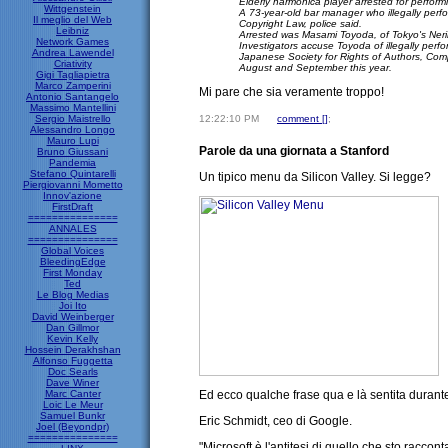
Elderly harmonica player arrested for perform
Wittgenstein
A 73-year-old bar manager who illegally perf
Il meglio del Web
Copyright Law, police said.
Leibniz
Arrested was Masami Toyoda, of Tokyo's Nerim
Network Games
Investigators accuse Toyoda of illegally pe
Andrea Lawendel
Japanese Society for Rights of Authors, Com
Criativity
August and September this year.
Gigi Tagliapietra
Marco Zamperini
Mi pare che sia veramente troppo!
Antonio Santangelo
Massimo Mantellini
Sergio Maistrello
12:22:10 PM
comment [
]
;
Alessandro Longo
Mauro Lupi
Parole da una giornata a Stanford
Bruno Giussani
Pandemia
Stefano Quintarelli
Un tipico menu da Silicon Valley. Si legge?
Piergiovanni Mometto
Innov'azione
FirstDraft
===============
ANNALES
===============
Global Voices
BleedingEdge
First Monday
Ted
Le Blog Medias
Joi Ito
David Weinberger
Dan Gillmor
Kevin Kelly
Hossein Derakhshan
Alfonso Fuggetta
Doc Searls
Dave Winer
Marc Canter
Ed ecco qualche frase qua e là sentita durant
Loic Le Meur
Samuel Bunkr
Eric Schmidt, ceo di Google.
Joel (Beyondpr)
===============
"Microsoft è l'antitesi di quello che sto racc