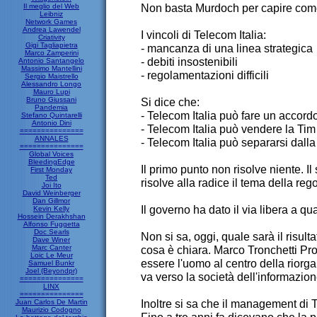
Non basta Murdoch per capire come 
Il meglio del Web
Leibniz
Network Games
Andrea Lawendel
I vincoli di Telecom Italia:
Criativity
Gigi Tagliapietra
- mancanza di una linea strategica
Marco Zamperini
- debiti insostenibili
Antonio Santangelo
Massimo Mantellini
- regolamentazioni difficili
Sergio Maistrello
Alessandro Longo
Mauro Lupi
Bruno Giussani
Si dice che:
Pandemia
- Telecom Italia può fare un accor
Stefano Quintarelli
Antonio Dini
- Telecom Italia può vendere la Tim
===============
ANNALES
- Telecom Italia può separarsi dalla
===============
Global Voices
BleedingEdge
Il primo punto non risolve niente. Il 
First Monday
Ted
risolve alla radice il tema della re
Joi Ito
David Weinberger
Dan Gillmor
Il governo ha dato il via libera a q
Kevin Kelly
Hossein Derakhshan
Alfonso Fuggetta
Doc Searls
Non si sa, oggi, quale sarà il risul
Dave Winer
Marc Canter
cosa è chiara. Marco Tronchetti Pr
Loic Le Meur
essere l'uomo al centro della rior
Samuel Bunkr
Joel (Beyondpr)
va verso la società dell'informazion
===============
LINX
===============
Inoltre si sa che il management di T
Juan Carlos De Martin
Maurizio Codogno