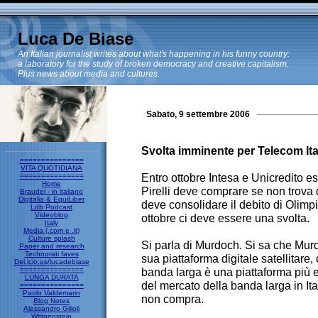
Luca De Biase
An Italian journalist writes about what's happening in his funny country:
a laboratory for the study of broken democracy and creative capitalism.
Plus news about media and cultures.
Sabato, 9 settembre 2006
Svolta imminente per Telecom Ita
===============
VITA QUOTIDIANA
Entro ottobre Intesa e Unicredito e
===============
Home
Pirelli deve comprare se non trova 
Braudel - in italiano
Digitalia & EquiLiber
deve consolidare il debito di Olimp
Ldb Podcast
Videoblog
ottobre ci deve essere una svolta.
Italy
Media (.com e .it)
Culture splash
Si parla di Murdoch. Si sa che Murd
Paper and research
Technorati faves
sua piattaforma digitale satellitare,
Del.icio.us/lucadebiase
===============
banda larga è una piattaforma più e
LUNGA DURATA
del mercato della banda larga in I
===============
Paolo Valdemarin
non compra.
Blog Notes
Alessandro Gilioli
Wittgenstein