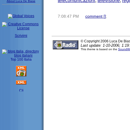
telecomunicazioni
,
televisione
,
reg
About Luca De Biase
7:08:47 PM
comment [
]
;
Scrivimi
© Copyright 2006 Luca De Bia
Last update: 1-10-2006; 1:19
This theme is based on the
SoundWa