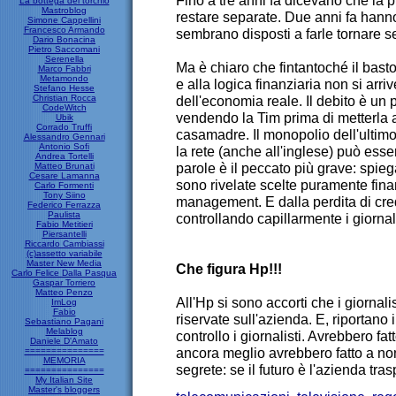
Fino a tre anni fa dicevano che la 
La bottega del torchio
Mastroblog
restare separate. Due anni fa han
Simone Cappellini
Francesco Armando
sembrano disposti a farle tornare s
Dario Bonacina
Pietro Saccomani
Serenella
Ma è chiaro che fintantoché il bas
Marco Fabbri
Metamondo
e alla logica finanziaria non si arri
Stefano Hesse
Christian Rocca
dell'economia reale. Il debito è un 
CodeWitch
vendendo la Tim prima di metterla a
Ubik
Corrado Truffi
casamadre. Il monopolio dell'ultimo
Alessandro Gennari
Antonio Sofi
la rete (anche all'inglese) può ess
Andrea Tortelli
parole è il peccato più grave: spieg
Matteo Brunati
Cesare Lamanna
sono rivelate scelte puramente finan
Carlo Formenti
Tony Siino
management. E dalla perdita di cred
Federico Ferrazza
Paulista
controllando capillarmente i giornal
Fabio Metitieri
Piersantelli
Riccardo Cambiassi
(c)assetto variabile
Master New Media
Che figura Hp!!!
Carlo Felice Dalla Pasqua
Gaspar Torriero
Matteo Penzo
All'Hp si sono accorti che i giornal
ImLog
Fabio
riservate sull'azienda. E, riportano 
Sebastiano Pagani
Melablog
controllo i giornalisti. Avrebbero fat
Daniele D'Amato
ancora meglio avrebbero fatto a no
===============
MEMORIA
segrete: se il futuro è l'azienda tra
===============
My Italian Site
Master's bloggers