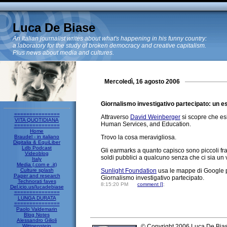
Luca De Biase
An Italian journalist writes about what's happening in his funny country:
a laboratory for the study of broken democracy and creative capitalism.
Plus news about media and cultures.
Mercoledì, 16 agosto 2006
Giornalismo investigativo partecipato: un 
===============
Attraverso
David Weinberger
si scopre che es
VITA QUOTIDIANA
Human Services, and Education.
===============
Home
Braudel - in italiano
Trovo la cosa meravigliosa.
Digitalia & EquiLiber
Ldb Podcast
Gli earmarks a quanto capisco sono piccoli fra
Videoblog
soldi pubblici a qualcuno senza che ci sia un v
Italy
Media (.com e .it)
Culture splash
Sunlight Foundation
usa le mappe di Google pe
Paper and research
Giornalismo investigativo partecipato.
Technorati faves
8:15:20 PM
comment [
]
;
Del.icio.us/lucadebiase
===============
LUNGA DURATA
===============
Paolo Valdemarin
Blog Notes
Alessandro Gilioli
Wittgenstein
© Copyright 2006 Luca De Bia