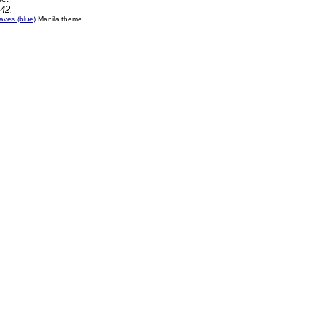
:42.
ves (blue)
Manila theme.