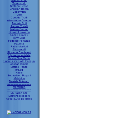
Marco Fabbri
Metamondo
Stefano Hesse
Christian Rocca
CodeWitch
Ubik
Corrado Truffi
Alessandro Gennari
Antonio Sofi
Andrea Tortelli
Matteo Brunati
Cesare Lamanna
Carlo Formenti
Tony Siino
Federico Ferrazza
Paulista
Fabio Metitieri
Piersantelli
Riccardo Cambiassi
(c)assetto variabile
Master New Media
Carlo Felice Dalla Pasqua
Gaspar Torriero
Matteo Penzo
ImLog
Fabio
Sebastiano Pagani
Melablog
Daniele D'Amato
===============
MEMORIA
===============
My Italian Site
Master's bloggers
About Luca De Biase