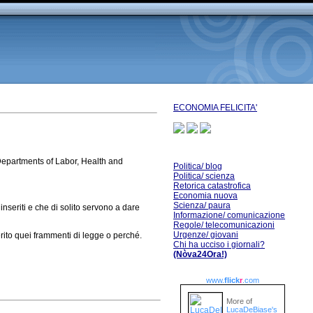
ECONOMIA FELICITA'
 Departments of Labor, Health and
Politica/ blog
Politica/ scienza
Retorica catastrofica
Economia nuova
Scienza/ paura
nseriti e che di solito servono a dare
Informazione/ comunicazione
Regole/ telecomunicazioni
Urgenze/ giovani
rito quei frammenti di legge o perché.
Chi ha ucciso i giornali?
(Nòva24Ora!)
www.
flick
r
.com
More of
LucaDeBiase's