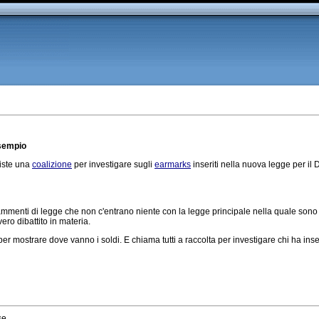
esempio
iste una
coalizione
per investigare sugli
earmarks
inseriti nella nuova legge per il
mmenti di legge che non c'entrano niente con la legge principale nella quale sono i
ero dibattito in materia.
r mostrare dove vanno i soldi. E chiama tutti a raccolta per investigare chi ha inse
se.