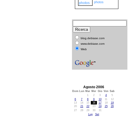
photos
blog.debiase.com
www.debiase.com
Web
Agosto 2006
Dom
Lun
Mar
Mer
Gio
Ven
Sab
1
2
3
4
5
6
7
8
9
10
11
12
13
14
15
16
17
18
19
20
21
22
23
24
25
26
27
28
29
30
31
Lug
Set