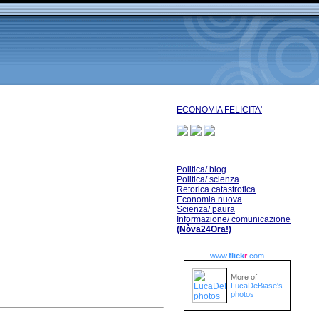
ECONOMIA FELICITA'
Politica/ blog
Politica/ scienza
Retorica catastrofica
Economia nuova
Scienza/ paura
Informazione/ comunicazione
(Nòva24Ora!)
www.
flick
r
.com
More of
LucaDeBiase's
photos