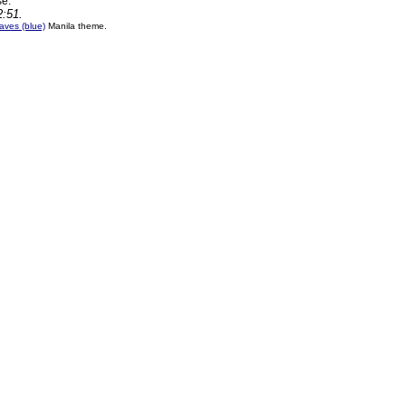
se.
2:51.
ves (blue)
Manila theme.