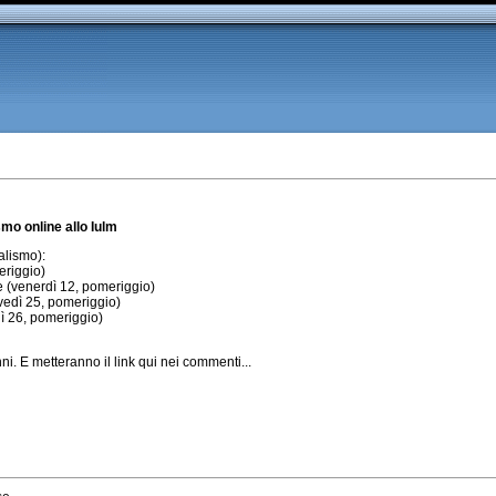
smo online allo Iulm
alismo):
eriggio)
ne (venerdì 12, pomeriggio)
ovedì 25, pomeriggio)
dì 26, pomeriggio)
nni. E metteranno il link qui nei commenti...