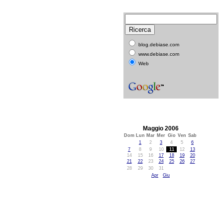
blog.debiase.com
www.debiase.com
Web
Maggio 2006
Dom
Lun
Mar
Mer
Gio
Ven
Sab
1
2
3
4
5
6
7
8
9
10
11
12
13
14
15
16
17
18
19
20
21
22
23
24
25
26
27
28
29
30
31
Apr
Giu