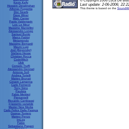
© Copyright 2006 Luca De Bia
Kevin Kelly
Last update: 2-06-2006; 22:2
Hossein Derakhshan
This theme is based on the
SoundWa
Alfonso Fuggetta
Doc Searls
Dave Winer
Marc Canter
Paolo Valdemarin
Loic Le Meur
Massimo Mantellini
Alessandro Longo
Samuel Bunkr
Marco Fabbri
Metamondo
Massimo Bernardi
Mauro Lupi
Joel (Beyondpr)
Stefano Hesse
Christian Rocca
CodeWitch
Ubik
Corrado Truffi
Alessandro Gennari
Antonio Sofi
Andrea Tortelli
Matteo Brunati
Cesare Lamanna
Carlo Formenti
Tony Siino
Paulista
Fabio Metitieri
Piersantelli
Riccardo Cambiassi
(c)assetto variabile
Master New Media
Carlo Felice Dalla Pasqua
Gaspar Torriero
Matteo Penzo
ImLog
Fabio
Sebastiano Pagani