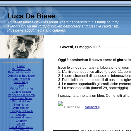
Luca De Biase
An Italian journalist writes about what's happening in his funny country:
a laboratory for the study of broken democracy and creative capitalism.
Plus news about media and cultures.
Giovedì, 11 maggio 2006
Oggi è cominciato il nuovo corso di giornali
Home
Ecco le cinque puntate (al laboratorio di giorn
My Italian Site
1. L'arrivo del pubblico attivo (giovedì 11, pom
Braudel - in italiano
2. I nuovi strumenti di accesso all'informazio
Digitalia & EquiLiber
Ldb Podcast
3. Pubblicità online e modelli di business (gi
Videoblog
4. Le nuove opportunità giornalistiche (vener
Italy
5. La crossmedialità (lunedì 29, pomeriggio)
Media (.com e .it)
Culture splash
Paper and research
I ragazzi faranno tutti un blog. Come tutti gli a
Technorati faves
Global Voices
Blog Notes
4:16:55 PM
comment [
]
;
Wittgenstein
Il meglio del Web
Leibniz
Network Games
Criativity
Joi Ito
David Weinberger
Dan Gillmor