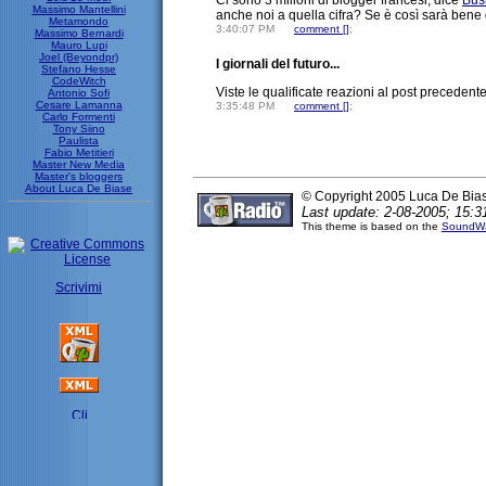
Ci sono 3 milioni di blogger francesi, dice
Bus
Massimo Mantellini
anche noi a quella cifra? Se è così sarà bene d
Metamondo
3:40:07 PM
comment [
]
;
Massimo Bernardi
Mauro Lupi
Joel (Beyondpr)
I giornali del futuro...
Stefano Hesse
CodeWitch
Viste le qualificate reazioni al post precedente
Antonio Sofi
Cesare Lamanna
3:35:48 PM
comment [
]
;
Carlo Formenti
Tony Siino
Paulista
Fabio Metitieri
Master New Media
Master's bloggers
About Luca De Biase
© Copyright 2005 Luca De Bia
Last update: 2-08-2005; 15:3
This theme is based on the
SoundWa
Scrivimi