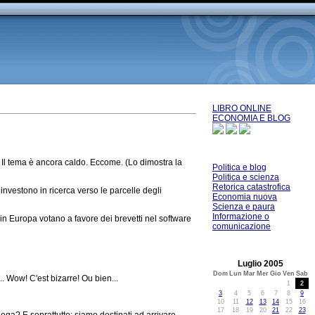
LIBRO ONLINE
ECONOMIA E BLOG
 Il tema è ancora caldo. Eccome. (Lo dimostra la
Politica e blog
Politica e scienza
Retorica catastrofica
 investono in ricerca verso le parcelle degli
Economia nuova
Scienza e paura
Informazione o
n Europa votano a favore dei brevetti nel software
comunicazione
Luglio 2005
Dom
Lun
Mar
Mer
Gio
Ven
Sab
. Wow! C'est bizarre! Ou bien...
1
2
3
4
5
6
7
8
9
10
11
12
13
14
15
16
17
18
19
20
21
22
23