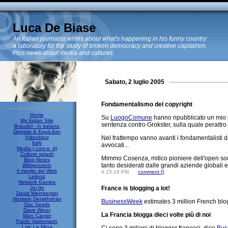
Luca De Biase
An Italian journalist writes about what's happening in his funny country:
a laboratory for the study of broken democracy and creative capitalism.
Plus news about media and cultures.
Sabato, 2 luglio 2005
Fondamentalismo del copyright
Home
Su
LuogoComune
hanno ripubblicato un mio p
My Italian Site
sentenza contro Grokster, sulla quale peraltro s
Braudel - in italiano
Digitalia & EquiLiber
Videoblog
Nel frattempo vanno avanti i fondamentalisti de
Italy
avvocati...
Media (.com e .it)
Culture splash
Mimmo Cosenza, mitico pioniere dell'open sour
Blog Notes
tanto desiderati dalle grandi aziende globali 
Wittgenstein
Il meglio del Web
4:15:18 PM
comment [
]
;
Leibniz
Network Games
Joi Ito
France is blogging a lot!
David Weinberger
Hossein Derakhshan
BusinessWeek
estimates 3 million French blog
Doc Searls
Dave Winer
La Francia blogga dieci volte più di noi
Marc Canter
Paolo Valdemarin
Loic Le Meur