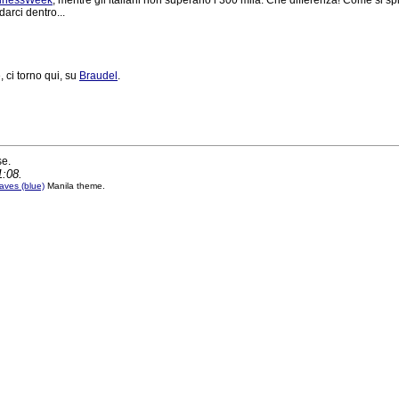
inessWeek
, mentre gli italiani non superano i 300 mila. Che differenza! Come si sp
arci dentro...
, ci torno qui, su
Braudel
.
se.
1:08.
ves (blue)
Manila theme.