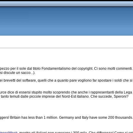
ezzo per il sole dal titolo Fondamentalismo del copyright. Ci sono molti commenti.
i discute un sacco...).
i brevetti del software, quelli che a quanto pare vogliono far spostare i soldi che si
ce dice di essersi stupito molto scoprendo che anche i rappresentanti della Lega i
e tanto temuti dalle piccole imprese del Nord-Est italiano. Che succede, Speroni?
gers! Britain has less than 1 million. Germany and Italy have some 200 thousands..