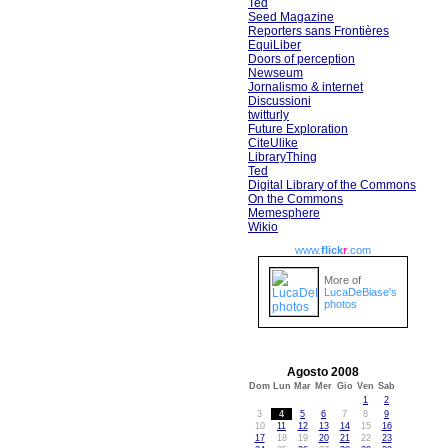
Ted
Seed Magazine
Reporters sans Frontières
EquiLiber
Doors of perception
Newseum
Jornalismo & internet
Discussioni
twitturly
Future Exploration
CiteUlike
LibraryThing
Ted
Digital Library of the Commons
On the Commons
Memesphere
Wikio
www.
flick
r
.com
More of
LucaDeBiase's
photos
Agosto 2008
Dom
Lun
Mar
Mer
Gio
Ven
Sab
1
2
3
4
5
6
7
8
9
10
11
12
13
14
15
16
17
18
19
20
21
22
23