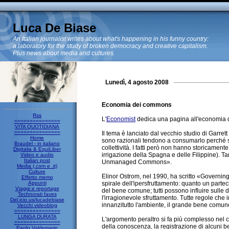
Luca De Biase
An Italian journalist writes about what's happening in his funny country:
a laboratory for the study of broken democracy and creative capitalism.
Plus news about media and cultures.
Lunedì, 4 agosto 2008
Economia dei commons
Rss
L'
Economist
dedica una pagina all'economia d
===============
VITA QUOTIDIANA
===============
Il tema è lanciato dal vecchio studio di Garre
Home
sono razionali tendono a consumarlo perché se
Braudel - in italiano
collettività. I fatti però non hanno storicame
Digitalia & EquiLiber
irrigazione della Spagna e delle Filippine). 
Video e audio
Italian post
Unmanaged Commons».
Media (.com e .it)
Culture
Elinor Ostrom, nel 1990, ha scritto «Governi
Effetto memo
Appunti
spirale dell'ipersfruttamento: quanto un parte
Viaggi e reportage
del bene comune; tutti possono influire sulle
Technorati faves
l'irragionevole sfruttamento. Tutte regole che i
Del.icio.us/lucadebiase
innanzitutto l'ambiente, il grande bene comune d
Vecchi videoblog
===============
LUNGA DURATA
L'argomento peraltro si fa più complesso nel
===============
della conoscenza, la registrazione di alcuni b
Paolo Valdemarin