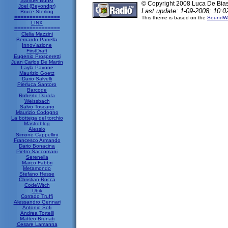
Samuel Bunkr
© Copyright 2008 Luca De Bia
Joel (Beyondpr)
Last update: 1-09-2008; 10:0
Bruce Sterling
===============
This theme is based on the
SoundWa
LINX
===============
Clelia Mazzini
Bernardo Parrella
Innov'azione
FirstDraft
Eugenio Prosperetti
Juan Carlos De Martin
Layla Pavone
Maurizio Goetz
Dario Salvelli
Pierluca Santoro
Barcode
Roberto Dadda
Weissbach
Salvo Toscano
Maurizio Codogno
La bottega del torchio
Mastroblog
Alessio
Simone Cappellini
Francesco Armando
Dario Bonacina
Pietro Saccomani
Serenella
Marco Fabbri
Metamondo
Stefano Hesse
Christian Rocca
CodeWitch
Ubik
Corrado Truffi
Alessandro Gennari
Antonio Sofi
Andrea Tortelli
Matteo Brunati
Cesare Lamanna