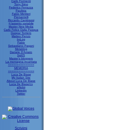
Carlo Formenti
Tony Siino
Federico Ferrazza
Paulista
Fabio Metitieri
Piersantelli
Riccardo Cambiassi
(c)assetto variabile
Master New Media
Carlo Felice Dalla Pasqua
Gaspar Torriero
Matteo Penzo
ImLog
Fabio
Sebastiano Pagani
Melablog
Daniele D'Amato
Sid05
Master's bloggers
La montagna incantata
===============
MEMORIA
===============
Luca De Biase
My Italian Site
About Luca De Biase
Luca De Biase/cv
aNobii
Linkedin
Twitter
Scrivimi