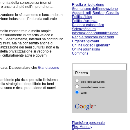
economia della conoscenza (non si
Rivolta e rivoluzione
è ancora di più nell'imprenditoria.
Giornalismo dell'innovazione
Appunti: reti, Benkler, Castells
izzandone lo sfruttamento e lanciando un
Politica/ blog
ione industriale, l'industria culturale
Politica/ scienza
Retorica catastrofica
Scienza/ paura
e molto concentrate e molto ampie.
Informazione/ comunicazione
cessariamente in crescita veloce e
Regole/ telecomunicazioni
. Evidentemente, internet ha contribuito
Urgenze/ giovani
egistrati. Ma ha consentito anche di
Chi ha ucciso i giornali?
vatizzazione dei beni culturali non è la
Online journalism
della privatizzazione si vedono e
Commons
 culturalmente attivi e governi
ticata. Da segnalare che
Giangiacomo
mbiente più ricco per tutto il sistema
blog.debiase.com
 strategia di riequilibrio tra beni
www.debiase.com
 una sana e ricca produzione di nuovi
Web
Planisfero personale
First Monday