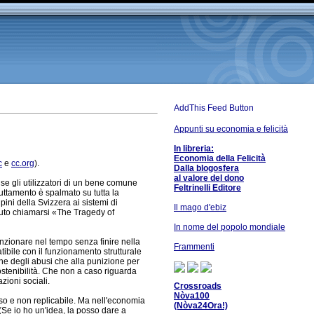
Appunti su economia e felicità
In libreria:
Economia della Felicità
c
e
cc.org
).
Dalla blogosfera
al valore del dono
se gli utilizzatori di un bene comune
Feltrinelli Editore
ttamento è spalmato su tutta la
ini della Svizzera ai sistemi di
Il mago d'ebiz
vuto chiamarsi «The Tragedy of
In nome del popolo mondiale
zionare nel tempo senza finire nella
Frammenti
ibile con il funzionamento strutturale
ne degli abusi che alla punizione per
sostenibilità. Che non a caso riguarda
zioni sociali.
Crossroads
Nòva100
o e non replicabile. Ma nell'economia
(Nòva24Ora!)
(Se io ho un'idea, la posso dare a