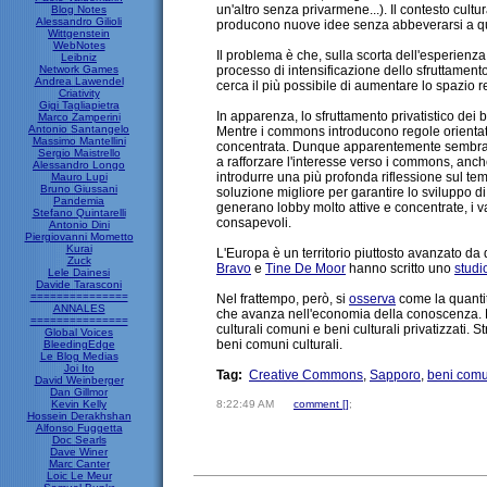
un'altro senza privarmene...). Il contesto cul
Blog Notes
Alessandro Gilioli
producono nuove idee senza abbeverarsi a quell
Wittgenstein
WebNotes
Il problema è che, sulla scorta dell'esperien
Leibniz
Network Games
processo di intensificazione dello sfruttamento 
Andrea Lawendel
cerca il più possibile di aumentare lo spazio r
Criativity
Gigi Tagliapietra
In apparenza, lo sfruttamento privatistico dei
Marco Zamperini
Antonio Santangelo
Mentre i commons introducono regole orientate
Massimo Mantellini
concentrata. Dunque apparentemente sembrano 
Sergio Maistrello
a rafforzare l'interesse verso i commons, anche 
Alessandro Longo
introdurre una più profonda riflessione sul tema
Mauro Lupi
Bruno Giussani
soluzione migliore per garantire lo sviluppo 
Pandemia
generano lobby molto attive e concentrate, i v
Stefano Quintarelli
consapevoli.
Antonio Dini
Piergiovanni Mometto
Kurai
L'Europa è un territorio piuttosto avanzato d
Zuck
Bravo
e
Tine De Moor
hanno scritto uno
studi
Lele Dainesi
Davide Tarasconi
===============
Nel frattempo, però, si
osserva
come la quantit
ANNALES
che avanza nell'economia della conoscenza. Non
===============
culturali comuni e beni culturali privatizzati.
Global Voices
beni comuni culturali.
BleedingEdge
Le Blog Medias
Joi Ito
Tag:
Creative Commons
,
Sapporo
,
beni comu
David Weinberger
Dan Gillmor
Kevin Kelly
8:22:49 AM
comment [
]
;
Hossein Derakhshan
Alfonso Fuggetta
Doc Searls
Dave Winer
Marc Canter
Loic Le Meur