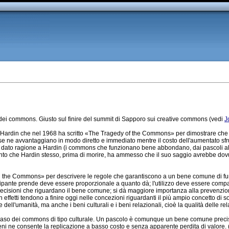
ei commons. Giusto sul finire del summit di Sapporo sui creative commons (vedi
J
tt Hardin che nel 1968 ha scritto «The Tragedy of the Commons» per dimostrare che 
 ne avvantaggiano in modo diretto e immediato mentre il costo dell'aumentato sfru
nte dato ragione a Hardin (i commons che funzionano bene abbondano, dai pascoli alp
Tanto che Hardin stesso, prima di morire, ha ammesso che il suo saggio avrebbe do
ng the Commons» per descrivere le regole che garantiscono a un bene comune di fun
cipante prende deve essere proporzionale a quanto dà; l'utilizzo deve essere compat
 decisioni che riguardano il bene comune; si dà maggiore importanza alla prevenzio
n effetti tendono a finire oggi nelle concezioni riguardanti il più ampio concetto di 
ell'umanità, ma anche i beni culturali e i beni relazionali, cioè la qualità delle rela
 caso dei commons di tipo culturale. Un pascolo è comunque un bene comune precis
eni ne consente la replicazione a basso costo e senza apparente perdita di valore. 