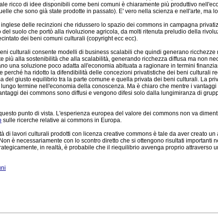
turale ricco di idee disponibili come beni comuni è chiaramente più produttivo nell'
e che sono già state prodotte in passato). E' vero nella scienza e nell'arte, ma lo 
za inglese delle recinzioni che ridussero lo spazio dei commons in campagna privat
del suolo che portò alla rivoluzione agricola, da molti ritenuta preludio della rivoluz
ecintato dei beni comuni culturali (copyright ecc ecc).
 beni culturali consente modelli di business scalabili che quindi generano ricchezz
 più alla sostenibilità che alla scalabilità, generando ricchezza diffusa ma non ne
una soluzione poco adatta all'economia abituata a ragionare in termini finanziari
perché ha ridotto la difendibilità delle concezioni privatistiche dei beni culturali r
 del giusto equilibrio tra la parte comune e quella privata dei beni culturali. La pri
di lungo termine nell'economia della conoscenza. Ma è chiaro che mentre i vantaggi 
antaggi dei commons sono diffusi e vengono difesi solo dalla lungimiranza di gruppi
a questo punto di vista. L'esperienza europea del valore dei commons non va dimen
o
sulle ricerche relative ai commons in Europa.
à di lavori culturali prodotti con licenza creative commons è tale da aver creato un a
 è necessariamente con lo scontro diretto che si ottengono risultati importanti nella
 Strategicamente, in realtà, è probabile che il riequilibrio avvenga proprio attraverso
ni