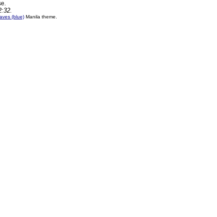
se.
2:32.
ves (blue)
Manila theme.