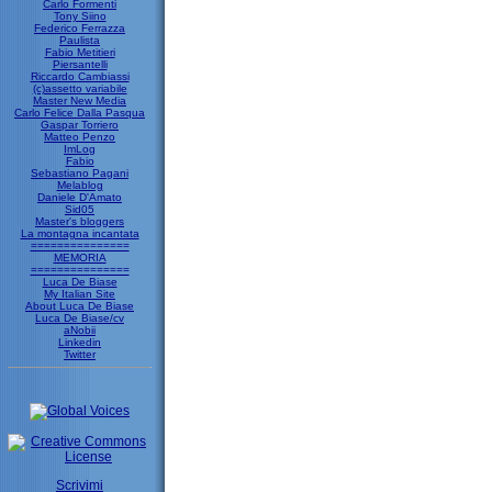
Carlo Formenti
Tony Siino
Federico Ferrazza
Paulista
Fabio Metitieri
Piersantelli
Riccardo Cambiassi
(c)assetto variabile
Master New Media
Carlo Felice Dalla Pasqua
Gaspar Torriero
Matteo Penzo
ImLog
Fabio
Sebastiano Pagani
Melablog
Daniele D'Amato
Sid05
Master's bloggers
La montagna incantata
===============
MEMORIA
===============
Luca De Biase
My Italian Site
About Luca De Biase
Luca De Biase/cv
aNobii
Linkedin
Twitter
Scrivimi