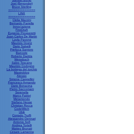
Samuel Bunkr
Joel (Beyondpr)
Bruce Sterling
===============
LINX
===============
Clelia Mazzini
Bernardo Parrella
Innov'azione
FirstDraft
Eugenio Prosperetti
Juan Carlos De Martin
Layla Pavone
Maurizio Goetz
Dario Salvelli
Pierluca Santoro
Barcode
Roberto Dadda
Weissbach
Salvo Toscano
Maurizio Codogno
La bottega del torchio
Mastroblog
Alessio
Simone Cappellini
Francesco Armando
Dario Bonacina
Pietro Saccomani
Serenella
Marco Fabbri
Metamondo
Stefano Hesse
Christian Rocca
CodeWitch
Ubik
Corrado Truffi
Alessandro Gennari
Antonio Sofi
Andrea Tortelli
Matteo Brunati
Cesare Lamanna