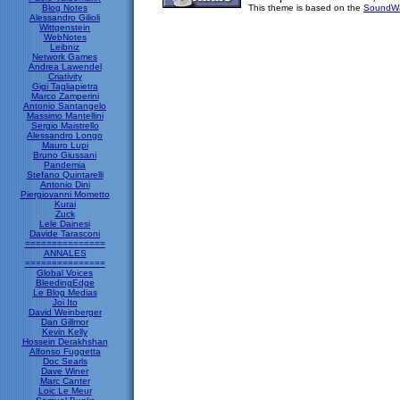
Blog Notes
This theme is based on the
SoundWa
Alessandro Gilioli
Wittgenstein
WebNotes
Leibniz
Network Games
Andrea Lawendel
Criativity
Gigi Tagliapietra
Marco Zamperini
Antonio Santangelo
Massimo Mantellini
Sergio Maistrello
Alessandro Longo
Mauro Lupi
Bruno Giussani
Pandemia
Stefano Quintarelli
Antonio Dini
Piergiovanni Mometto
Kurai
Zuck
Lele Dainesi
Davide Tarasconi
===============
ANNALES
===============
Global Voices
BleedingEdge
Le Blog Medias
Joi Ito
David Weinberger
Dan Gillmor
Kevin Kelly
Hossein Derakhshan
Alfonso Fuggetta
Doc Searls
Dave Winer
Marc Canter
Loic Le Meur