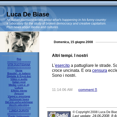
Luca De Biase
An Italian journalist writes about what's happening in his funny country:
a laboratory for the study of broken democracy and creative capitalism.
Plus news about media and cultures.
Domenica, 15 giugno 2008
Altri tempi. I nostri
Rss
===============
L'
esercito
a pattugliare le strade. 
VITA QUOTIDIANA
===============
croce uncinata. E ora
censura
eccle
Home
Braudel - in italiano
Sono i nostri.
Digitalia & EquiLiber
Video e audio
Italian post
Media (.com e .it)
Culture
11:14:06 AM
comment [
]
;
Effetto memo
Appunti
Viaggi e reportage
Technorati faves
Del.icio.us/lucadebiase
Vecchi videoblog
===============
LUNGA DURATA
© Copyright 2008 Luca De Bia
===============
Last update: 24-06-2008; 8:4
Paolo Valdemarin