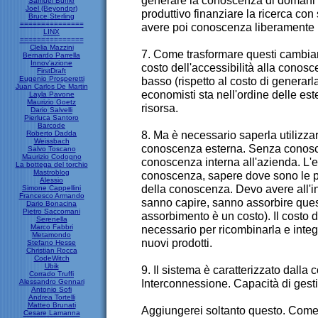
generare la conoscenza di domani i
Samuel Bunkr
Joel (Beyondpr)
produttivo finanziare la ricerca con 
Bruce Sterling
===============
avere poi conoscenza liberamente u
LINX
===============
Clelia Mazzini
7. Come trasformare questi cambiam
Bernardo Parrella
Innov'azione
costo dell'accessibilità alla conos
FirstDraft
Eugenio Prosperetti
basso (rispetto al costo di generarl
Juan Carlos De Martin
economisti sta nell'ordine delle es
Layla Pavone
Maurizio Goetz
risorsa.
Dario Salvelli
Pierluca Santoro
Barcode
8. Ma è necessario saperla utilizza
Roberto Dadda
Weissbach
conoscenza esterna. Senza conosc
Salvo Toscano
Maurizio Codogno
conoscenza interna all'azienda. L'e
La bottega del torchio
Mastroblog
conoscenza, sapere dove sono le per
Alessio
della conoscenza. Devo avere all'i
Simone Cappellini
Francesco Armando
sanno capire, sanno assorbire que
Dario Bonacina
Pietro Saccomani
assorbimento è un costo). Il costo 
Serenella
Marco Fabbri
necessario per ricombinarla e integr
Metamondo
nuovi prodotti.
Stefano Hesse
Christian Rocca
CodeWitch
Ubik
9. Il sistema è caratterizzato dalla 
Corrado Truffi
Interconnessione. Capacità di gest
Alessandro Gennari
Antonio Sofi
Andrea Tortelli
Matteo Brunati
Aggiungerei soltanto questo. Come
Cesare Lamanna