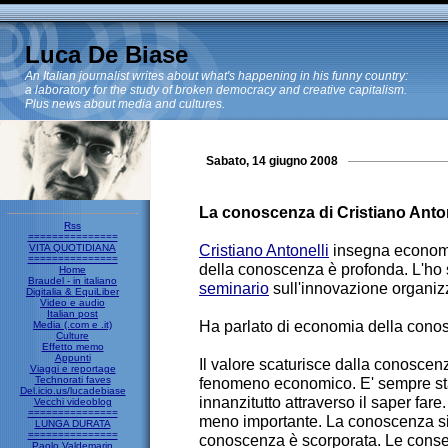
Luca De Biase
An Italian journalist writes about what's happening in his funny country:
a laboratory for the study of broken democracy and creative capitalism.
Plus news about media and cultures.
Sabato, 14 giugno 2008
La conoscenza di Cristiano Anton
Rss
===============
Cristiano Antonelli
insegna economi
VITA QUOTIDIANA
===============
della conoscenza è profonda. L'ho s
Home
Braudel - in italiano
seminario
sull'innovazione organizza
Digitalia & EquiLiber
Video e audio
Italian post
Ha parlato di economia della conos
Media (.com e .it)
Culture
Effetto memo
Appunti
Il valore scaturisce dalla conosce
Viaggi e reportage
Technorati faves
fenomeno economico. E' sempre stat
Del.icio.us/lucadebiase
innanzitutto attraverso il saper far
Vecchi videoblog
===============
meno importante. La conoscenza si 
LUNGA DURATA
===============
conoscenza è scorporata. Le conse
Paolo Valdemarin