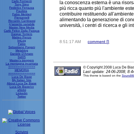
Carlo Formenti
la conoscenza esterna è una risors
Tony Siino
più ricca quanto più l'ambiente est
Federico Ferrazza
Paulista
contribuire restituendo all'ambient
Fabio Metitieri
Piersantelli
alimentando la generazione di cono
Riccardo Cambiassi
(c)assetto variabile
università, i centri di ricerca e gli int
Master New Media
Carlo Felice Dalla Pasqua
Gaspar Torriero
Matteo Penzo
ImLog
8:51:17 AM
comment [
]
;
Fabio
Sebastiano Pagani
Melablog
Daniele D'Amato
Sid05
Master's bloggers
La montagna incantata
===============
© Copyright 2008 Luca De Bia
MEMORIA
Last update: 24-06-2008; 8:4
===============
This theme is based on the
SoundWa
Luca De Biase
My Italian Site
About Luca De Biase
Luca De Biase/cv
aNobii
Linkedin
Twitter
Scrivimi