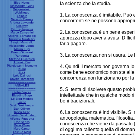
la scienza che la studia.
Blog Notes
Alessandro Gilioli
Wittgenstein
WebNotes
1. La conoscenza è imitabile. Può 
Leibniz
Network Games
concorrenti se ne possono appropri
Andrea Lawendel
Criativity
Gigi Tagliapietra
2. La conoscenza è un bene esperie
Marco Zamperini
Antonio Santangelo
apprezza dopo averla avuta. Diffi
Massimo Mantellini
Sergio Maistrello
farla pagare.
Alessandro Longo
Mauro Lupi
Bruno Giussani
3. La conoscenza non si usura. Le l
Pandemia
Stefano Quintarelli
Antonio Dini
4. Quindi il mercato non governa 
Piergiovanni Mometto
Kurai
come bene economico non sta alle r
Zuck
Lele Dainesi
concorrenza non funzionano per la 
Davide Tarasconi
===============
ANNALES
5. Si tenta di risolvere questo probl
===============
Global Voices
intellettuale che in qualche modo r
BleedingEdge
Le Blog Medias
beni tradizionali.
Joi Ito
David Weinberger
Dan Gillmor
6. La conoscenza è indivisibile. Si
Kevin Kelly
Hossein Derakhshan
antropologia, matematica, filosofia..
Alfonso Fuggetta
Doc Searls
conoscenza che viene da passato (s
Dave Winer
di oggi ma rallento quella di doman
Marc Canter
Loic Le Meur