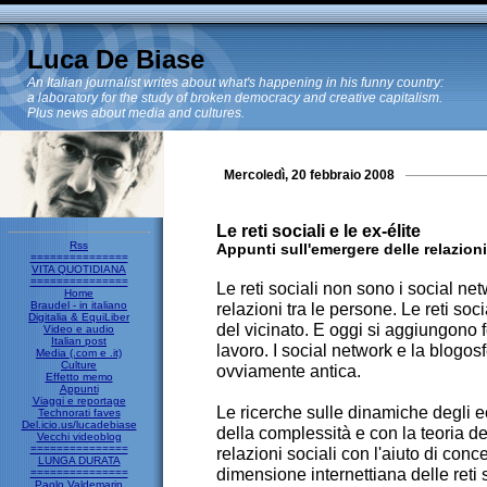
Luca De Biase
An Italian journalist writes about what's happening in his funny country:
a laboratory for the study of broken democracy and creative capitalism.
Plus news about media and cultures.
Mercoledì, 20 febbraio 2008
Le reti sociali e le ex-élite
Rss
Appunti sull'emergere delle relazioni
===============
VITA QUOTIDIANA
===============
Le reti sociali non sono i social net
Home
Braudel - in italiano
relazioni tra le persone. Le reti soc
Digitalia & EquiLiber
del vicinato. E oggi si aggiungono 
Video e audio
Italian post
lavoro. I social network e la blogo
Media (.com e .it)
Culture
ovviamente antica.
Effetto memo
Appunti
Viaggi e reportage
Le ricerche sulle dinamiche degli e
Technorati faves
Del.icio.us/lucadebiase
della complessità e con la teoria de
Vecchi videoblog
===============
relazioni sociali con l'aiuto di conce
LUNGA DURATA
dimensione internettiana delle reti 
===============
Paolo Valdemarin