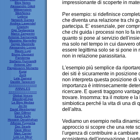
impressionante di scoperte in mater
Blog Notes
Alessandro Gilioli
Wittgenstein
WebNotes
Per esempio: si ridefinisce complet
Leibniz
che diventa una relazione tra chi gui
Network Games
Andrea Lawendel
partecipa. E' essenziale, per com
Criativity
Gigi Tagliapietra
che chi guida i processi non lo fa i
Marco Zamperini
quanto si pone al servizio dell'in
Antonio Santangelo
Massimo Mantellini
ma solo nel tempo in cui davvero offre
Sergio Maistrello
Alessandro Longo
essere legittima solo se si pone in
Mauro Lupi
Bruno Giussani
non in relazione parassitaria.
Pandemia
Stefano Quintarelli
Antonio Dini
L'esempio più semplice da riportare 
Piergiovanni Mometto
Kurai
dei siti è sicuramente in posizione d
Zuck
Lele Dainesi
non interpreta questa posizione di v
Davide Tarasconi
importanza è intrinsecamente determ
===============
ANNALES
ricercare. E questi traggono vantag
===============
Global Voices
trovare. Insomma: tra il motore e la
BleedingEdge
simbiotica perché la vita di una di q
Le Blog Medias
Joi Ito
dell'altra.
David Weinberger
Dan Gillmor
Kevin Kelly
Hossein Derakhshan
Vediamo un esempio nella dinamica 
Alfonso Fuggetta
approccio si scopre che una rete s
Doc Searls
Dave Winer
l'urgenza di contribuire a cambiare
Marc Canter
Loic Le Meur
ecosistema dell'innovazione. I part