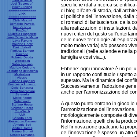
Samuel Bunkr
Joel (Beyondpr)
specifiche (dalla ricerca scientifica
Bruce Sterling
di blog all'arte di strada, dall'archit
===============
LINX
di politiche dell'innovazione, dalla p
===============
Clelia Mazzini
di romanzi di fantascienza, dalla c
Bernardo Parrella
alla realizzazioni di installazioni, d
Innov'azione
FirstDraft
nuovi criteri del gusto sull'entertai
Eugenio Prosperetti
Juan Carlos De Martin
delle nuove tecnologie all'esplorazion
Layla Pavone
Maurizio Goetz
molto molto varia) e/o possono viver
Dario Salvelli
tradizionali (nelle aziende e nella 
Pierluca Santoro
Barcode
famiglia e così via...).
Roberto Dadda
Weissbach
Salvo Toscano
Maurizio Codogno
Ebbene: ogni innovatore è un po' un
La bottega del torchio
in un rapporto conflittuale rispetto 
Mastroblog
Alessio
superato. Ma la dinamica del conflit
Simone Cappellini
Francesco Armando
Successivamente, l'adozione gener
Dario Bonacina
anche per l'armonizzazione del conf
Pietro Saccomani
Serenella
Marco Fabbri
Metamondo
A questo punto entrano in gioco le re
Stefano Hesse
Christian Rocca
l'armonizzazione dell'innovazione. 
CodeWitch
morfologicamente composte di diver
Ubik
Corrado Truffi
l'informazione, quelli che la produc
Alessandro Gennari
Antonio Sofi
Nell'innovazione qualcuno la propo
Andrea Tortelli
Matteo Brunati
dell'innovazione è spesso un atto d
Cesare Lamanna