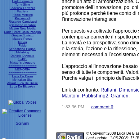
anche un atto di armonizzazione. Ch
Carlo Formenti
Tony Siino
promotore dell'innovazione, poi chi
Federico Ferrazza
Paulista
più profonda perché tiene conto di 
Fabio Metitieri
l'innovazione interagisce.
Piersantelli
Riccardo Cambiassi
(c)assetto variabile
Master New Media
Per questo va coltivato l'approccio 
Carlo Felice Dalla Pasqua
Gaspar Torriero
contemporaneamente il rispetto per 
Matteo Penzo
La novità e la prospettiva sono di
ImLog
Fabio
e la storia, l'azione e la riflessione
Sebastiano Pagani
Melablog
elementi necessari all'ecosistema 
Daniele D'Amato
Sid05
Master's bloggers
L'approccio all'innovazione basato 
===============
MEMORIA
senso di tutte le componenti. Valorizza
===============
Luca De Biase
Purché valga il principio dell'ascolt
My Italian Site
About Luca De Biase
Luca De Biase/cv
Link di confronto:
Rullani
,
Dimensio
Mantoni
,
Publishing2
,
Granieri
.
1:33:36 PM
comment [
]
;
Scrivimi
© Copyright 2008 Luca De Bia
Last update: 1-03-2008; 13:0