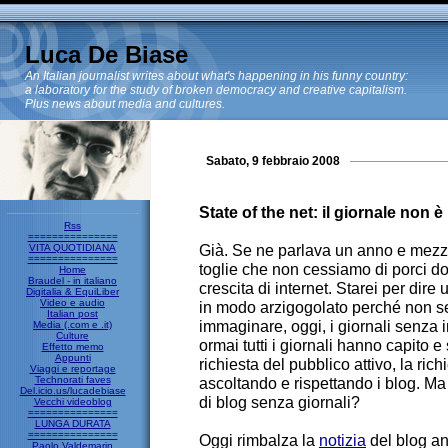
Luca De Biase
An Italian journalist writes about what's happening in his funny country:
a laboratory for the study of broken democracy and creative capitalism.
Plus news about media and cultures.
Sabato, 9 febbraio 2008
State of the net: il giornale non è
Rss
===============
Già. Se ne parlava un anno e mezz
VITA QUOTIDIANA
===============
toglie che non cessiamo di porci dom
Home
Braudel - in italiano
crescita di internet. Starei per dire
Digitalia & EquiLiber
Video e audio
in modo arzigogolato perché non s
Italian post
immaginare, oggi, i giornali senza i
Media (.com e .it)
Culture
ormai tutti i giornali hanno capito 
Effetto memo
Appunti
richiesta del pubblico attivo, la richi
Viaggi e reportage
Technorati faves
ascoltando e rispettando i blog. M
Del.icio.us/lucadebiase
di blog senza giornali?
Vecchi videoblog
===============
LUNGA DURATA
===============
Oggi rimbalza la
notizia
del blog an
Paolo Valdemarin