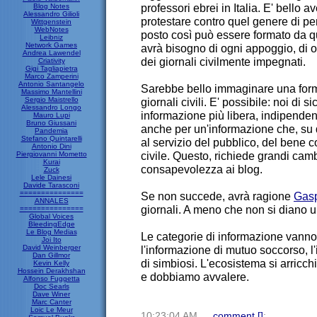
professori ebrei in Italia. E' bello a
Blog Notes
Alessandro Gilioli
protestare contro quel genere di pe
Wittgenstein
WebNotes
posto così può essere formato da q
Leibniz
Network Games
avrà bisogno di ogni appoggio, di o
Andrea Lawendel
dei giornali civilmente impegnati.
Criativity
Gigi Tagliapietra
Marco Zamperini
Antonio Santangelo
Sarebbe bello immaginare una forma 
Massimo Mantellini
Sergio Maistrello
giornali civili. E' possibile: noi di s
Alessandro Longo
informazione più libera, indipendent
Mauro Lupi
Bruno Giussani
anche per un'informazione che, su
Pandemia
Stefano Quintarelli
al servizio del pubblico, del bene 
Antonio Dini
civile. Questo, richiede grandi camb
Piergiovanni Mometto
Kurai
consapevolezza ai blog.
Zuck
Lele Dainesi
Davide Tarasconi
===============
Se non succede, avrà ragione
Gas
ANNALES
giornali. A meno che non si diano
===============
Global Voices
BleedingEdge
Le Blog Medias
Le categorie di informazione vanno
Joi Ito
David Weinberger
l'informazione di mutuo soccorso, 
Dan Gillmor
di simbiosi. L'ecosistema si arricc
Kevin Kelly
Hossein Derakhshan
e dobbiamo avvalere.
Alfonso Fuggetta
Doc Searls
Dave Winer
Marc Canter
Loic Le Meur
10:23:04 AM
comment [
]
;