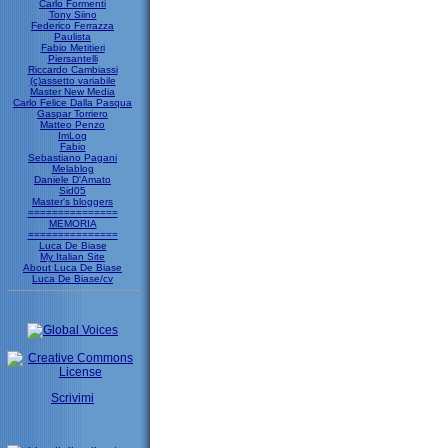
Carlo Formenti
Tony Siino
Federico Ferrazza
Paulista
Fabio Metitieri
Piersantelli
Riccardo Cambiassi
(c)assetto variabile
Master New Media
Carlo Felice Dalla Pasqua
Gaspar Torriero
Matteo Penzo
ImLog
Fabio
Sebastiano Pagani
Melablog
Daniele D'Amato
Sid05
Master's bloggers
===============
MEMORIA
===============
Luca De Biase
My Italian Site
About Luca De Biase
Luca De Biase/cv
Scrivimi