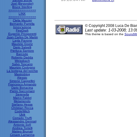
Samuel Bunkr
Joel (Beyondpr)
Bruce Sterling
===============
LINX
===============
Clelia Mazzini
Bernardo Parrella
© Copyright 2008 Luca De Bia
Innov'azione
Last update: 1-03-2008; 13:0
FirstDraft
Eugenio Prosperetti
This theme is based on the
SoundWa
Juan Carlos De Martin
Layla Pavone
Maurizio Goetz
Dario Salvelli
Pierluca Santoro
Barcode
Roberto Dadda
Weissbach
Salvo Toscano
Maurizio Codogno
La bottega del torchio
Mastroblog
Alessio
Simone Cappellini
Francesco Armando
Dario Bonacina
Pietro Saccomani
Serenella
Marco Fabbri
Metamondo
Stefano Hesse
Christian Rocca
CodeWitch
Ubik
Corrado Truffi
Alessandro Gennari
Antonio Sofi
Andrea Tortelli
Matteo Brunati
Cesare Lamanna