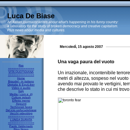
Luca De Biase
An Italian journalist writes about what's happening in his funny country:
a laboratory for the study of broken democracy and creative capitalism.
Plus news about media and cultures.
Mercoledì, 15 agosto 2007
Una vaga paura del vuoto
Rss
===============
Un irrazionale, incontenibile terro
VITA QUOTIDIANA
===============
metri di altezza, sospeso nel vuoto
Home
Braudel - in italiano
avendo mai provato le vertigini, tem
Digitalia & EquiLiber
Video e audio
che descrive lo stato in cui mi trov
Italy
Media (.com e .it)
Culture splash
Effetto memo
Appunti
Technorati faves
Del.icio.us/lucadebiase
Vecchi videoblog
===============
LUNGA DURATA
===============
Paolo Valdemarin
Blog Notes