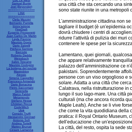
Loic Le Meur
una città che sta cercando una sint
Samuel Bunkr
Joel (Beyondpr)
sono state riunite in una metropoli d
===============
LINX
===============
Clelia Mazzini
L'amministrazione cittadina non s
Bernardo Parrella
tagliare il budget (è un'epidemia oc
Innov'azione
FirstDraft
dovrà chiudere i centri di accoglien
Eugenio Prosperetti
Juan Carlos De Martin
ridurre l'attività di pulizia dei muri c
Layla Pavone
Maurizio Goetz
contenere le spese per la sicurezza
Dario Salvelli
Pierluca Santoro
Barcode
Lamentano, quei giornali, qualcosa
Roberto Dadda
Weissbach
che appare relativamente tranquilla
Salvo Toscano
palazzo dell'amministrazione ce n'è
Maurizio Codogno
La bottega del torchio
pakistani. Soprendentemente affolla
Mastroblog
Alessio
persone con un viso orgoglioso e s
Simone Cappellini
Francesco Armando
solare. Adatta a una città che cerca
Dario Bonacina
Calatrava, nella ristrutturazione in c
Pietro Saccomani
Serenella
lungo il suo lago-mare. Una città p
Marco Fabbri
Metamondo
culturali (ma che ancora ricorda qu
Stefano Hesse
Christian Rocca
Maple Leafs). Anche se li vive for
CodeWitch
che come la vita quodidiana della
Ubik
Corrado Truffi
pratica: il Royal Ontario Museum, 
Alessandro Gennari
Antonio Sofi
dell'educazione che un'esposizione
Andrea Tortelli
La città, del resto, ospita la sede 
Matteo Brunati
Cesare Lamanna