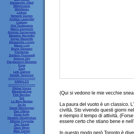
Alessandro Gilioli
Wittgenstein
WebNotes
Leibniz
Network Games
Andrea Lawendel
Criativity
Gigi Tagliapietra
Marco Zamperini
Antonio Santangelo
Massimo Mantellini
Sergio Maistrello
Alessandro Longo
Mauro Lupi
Bruno Giussani
Pandemia
Stefano Quintarelli
Antonio Dini
Piergiovanni Mometto
Kurai
Zuck
Lele Dainesi
Davide Tarasconi
===============
ANNALES
===============
Global Voices
BleedingEdge
(Qui si vedono le mie vecchie sneaker
First Monday
Ted
Le Blog Medias
La paura del vuoto è un classico. L
Joi Ito
David Weinberger
civiltà. Sto vivendo questi giorni ne
Dan Gillmor
Kevin Kelly
e riempio il tempo di attività. (Fors
Hossein Derakhshan
essere certo che stiano bene e nell
Alfonso Fuggetta
Doc Searls
Dave Winer
Marc Canter
In questo modo però Toronto è dive