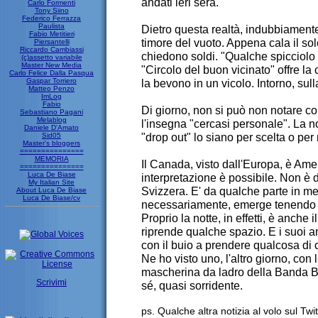
andati ieri sera.
Carlo Formenti
Tony Siino
Federico Ferrazza
Paulista
Dietro questa realtà, indubbiamente 
Fabio Metitieri
timore del vuoto. Appena cala il sol
Piersantelli
Riccardo Cambiassi
chiedono soldi. "Qualche spicciolo 
(c)assetto variabile
Master New Media
"Circolo del buon vicinato" offre l
Carlo Felice Dalla Pasqua
Gaspar Torriero
la bevono in un vicolo. Intorno, sull
Matteo Penzo
ImLog
Fabio
Di giorno, non si può non notare com
Sebastiano Pagani
Melablog
l'insegna "cercasi personale". La 
Daniele D'Amato
"drop out" lo siano per scelta o per
Sid05
Master's bloggers
===============
MEMORIA
Il Canada, visto dall'Europa, è Ame
===============
Luca De Biase
interpretazione è possibile. Non è d
My Italian Site
Svizzera. E' da qualche parte in me
About Luca De Biase
Luca De Biase/cv
necessariamente, emerge tenendo c
Proprio la notte, in effetti, è anche
riprende qualche spazio. E i suoi 
con il buio a prendere qualcosa di 
Ne ho visto uno, l'altro giorno, con
mascherina da ladro della Banda Bas
Scrivimi
sé, quasi sorridente.
ps. Qualche altra notizia al volo sul Twi