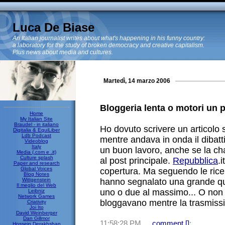
Luca De Biase
An Italian journalist writes about what's happening in his funny country:
a laboratory for the study of broken democracy and creative capitalism.
Plus news about media and cultures.
Martedì, 14 marzo 2006
Bloggeria lenta o motori un p
Home
My Italian Site
Braudel - in italiano
Ho dovuto scrivere un articolo s
Digitalia & EquiLiber
Ldb Podcast
mentre andava in onda il dibatt
Videoblog
Italy
un buon lavoro, anche se la chat
Media (.com e .it)
Culture splash
al post principale.
Repubblica
.i
Paper and research
Global Voices
copertura. Ma seguendo le rice
Blog Notes
Wittgenstein
hanno segnalato una grande qua
Il meglio del Web
uno o due al massimo... O non 
Leibniz
Network Games
bloggavano mentre la trasmissi
Criativity
Joi Ito
David Weinberger
Dan Gillmor
11:58:28 PM
comment [
]
;
Hossein Derakhshan