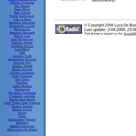
Alfonso Fuggetta
Doc Searls
Dave Winer
Marc Canter
Paolo Valdemarin
Loic Le Meur
Massimo Mantellini
© Copyright 2006 Luca De Bia
Alessandro Longo
Last update: 3-04-2006; 23:0
Metamondo
Massimo Bernardi
This theme is based on the
SoundWa
Mauro Lupi
Joel (Beyondpr)
Stefano Hesse
Christian Rocca
CodeWitch
Ubik
Corrado Truffi
Alessandro Gennari
Antonio Sofi
Andrea Tortelli
Matteo Brunati
Cesare Lamanna
Carlo Formenti
Tony Siino
Paulista
Fabio Metitieri
Piersantelli
Riccardo Cambiassi
(c)assetto variabile
Master New Media
Carlo Felice Dalla Pasqua
Gaspar Torriero
Matteo Penzo
ImLog
Fabio
Sebastiano Pagani
Melablog
Master's bloggers
About Luca De Biase