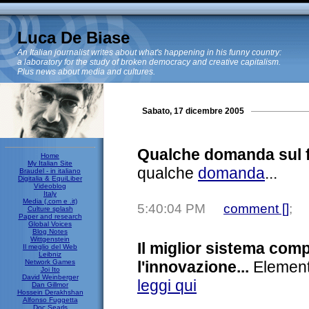
Luca De Biase
An Italian journalist writes about what's happening in his funny country:
a laboratory for the study of broken democracy and creative capitalism.
Plus news about media and cultures.
Sabato, 17 dicembre 2005
Qualche domanda sul f
Home
My Italian Site
qualche
domanda
...
Braudel - in italiano
Digitalia & EquiLiber
Videoblog
Italy
Media (.com e .it)
5:40:04 PM
comment [
]
;
Culture splash
Paper and research
Global Voices
Blog Notes
Wittgenstein
Il miglior sistema comp
Il meglio del Web
Leibniz
Network Games
l'innovazione...
Elementi
Joi Ito
David Weinberger
leggi qui
Dan Gillmor
Hossein Derakhshan
Alfonso Fuggetta
Doc Searls