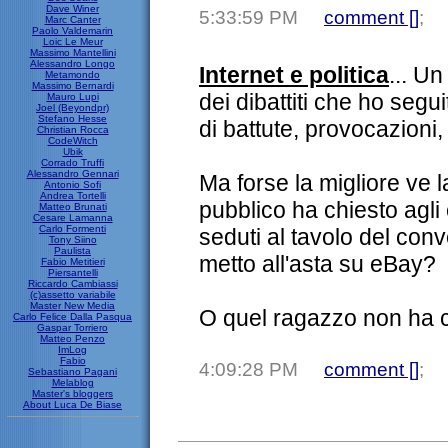
Dave Winer
5:33:59 PM
comment [
]
;
Marc Canter
Paolo Valdemarin
Loic Le Meur
Massimo Mantellini
Alessandro Longo
Internet e politica
... Un
Metamondo
Massimo Bernardi
dei dibattiti che ho seguit
Mauro Lupi
Joel (Beyondpr)
Stefano Hesse
di battute, provocazioni,
Christian Rocca
CodeWitch
Ubik
Corrado Truffi
Alessandro Gennari
Ma forse la migliore ve 
Antonio Sofi
Andrea Tortelli
pubblico ha chiesto agli
Matteo Brunati
Cesare Lamanna
Carlo Formenti
seduti al tavolo del conv
Tony Siino
Paulista
metto all'asta su eBay?
Fabio Metitieri
Piersantelli
Riccardo Cambiassi
(c)assetto variabile
Master New Media
O quel ragazzo non ha ca
Carlo Felice Dalla Pasqua
Gaspar Torriero
Matteo Penzo
ImLog
Fabio
4:09:28 PM
comment [
]
;
Sebastiano Pagani
Melablog
Master's bloggers
About Luca De Biase