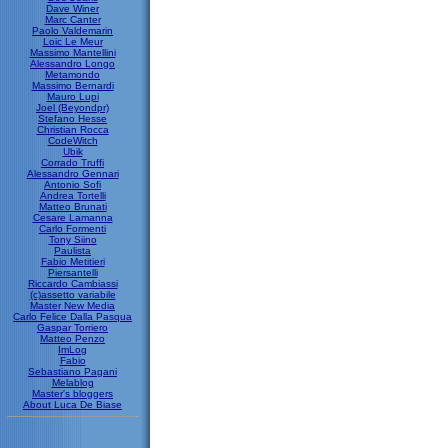
Dave Winer
Marc Canter
Paolo Valdemarin
Loic Le Meur
Massimo Mantellini
Alessandro Longo
Metamondo
Massimo Bernardi
Mauro Lupi
Joel (Beyondpr)
Stefano Hesse
Christian Rocca
CodeWitch
Ubik
Corrado Truffi
Alessandro Gennari
Antonio Sofi
Andrea Tortelli
Matteo Brunati
Cesare Lamanna
Carlo Formenti
Tony Siino
Paulista
Fabio Metitieri
Piersantelli
Riccardo Cambiassi
(c)assetto variabile
Master New Media
Carlo Felice Dalla Pasqua
Gaspar Torriero
Matteo Penzo
ImLog
Fabio
Sebastiano Pagani
Melablog
Master's bloggers
About Luca De Biase