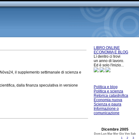
LIBRO ONLINE
ECONOMIA E BLOG
Lì dentro ci trovi
un anno di lavoro.
Ed è solo l'inizio...
 Nòva24, il supplemento settimanale di scienza e
ientifica, dalla finanza speculativa in versione
Politica e blog
Politica e scienza
Retorica catastrofica
Economia nuova
Scienza e paura
Informazione o
comunicazione
Dicembre 2005
Dom
Lun
Mar
Mer
Gio
Ven
Sab
1
2
3