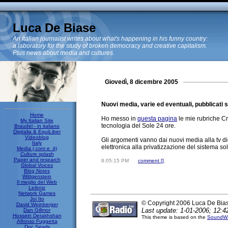
Luca De Biase
An Italian journalist writes about what's happening in his funny country:
a laboratory for the study of broken democracy and creative capitalism.
Plus news about media and cultures.
Giovedì, 8 dicembre 2005
Nuovi media, varie ed eventuali, pubblicati 
Home
Ho messo in
questa pagina
le mie rubriche Cr
My Italian Site
tecnologia del Sole 24 ore.
Braudel - in italiano
Digitalia & EquiLiber
Videoblog
Gli argomenti vanno dai nuovi media alla tv dig
Italy
elettronica alla privatizzazione del sistema sol
Media (.com e .it)
Culture splash
Paper and research
8:05:15 PM
comment [
]
;
Global Voices
Blog Notes
Wittgenstein
Il meglio del Web
Leibniz
Network Games
Joi Ito
© Copyright 2006 Luca De Bia
David Weinberger
Last update: 1-01-2006; 12:4
Dan Gillmor
Hossein Derakhshan
This theme is based on the
SoundWa
Alfonso Fuggetta
Doc Searls