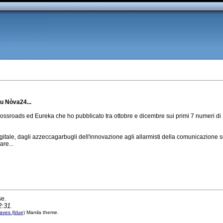
su Nòva24...
ossroads ed Eureka che ho pubblicato tra ottobre e dicembre sui primi 7 numeri di
itale, dagli azzeccagarbugli dell'innovazione agli allarmisti della comunicazione sc
are...
se.
2:31.
ves (blue)
Manila theme.