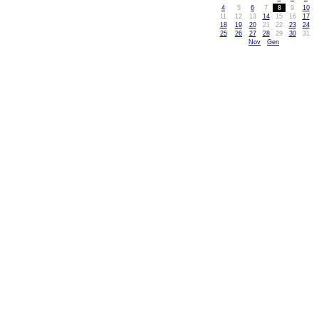
4
5
6
7
8
9
10
11
12
13
14
15
16
17
18
19
20
21
22
23
24
25
26
27
28
29
30
31
Nov
Gen