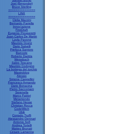
Samuel Bunkr
Joel (Beyondpr)
Bruce Sterling
===============
LINX
===============
Clelia Mazzini
Bernardo Parrella
Innov'azione
FirstDraft
Eugenio Prosperetti
Juan Carlos De Martin
Layla Pavone
Maurizio Goetz
Dario Salvelli
Pierluca Santoro
Barcode
Roberto Dadda
Weissbach
Salvo Toscano
Maurizio Codogno
La bottega del torchio
Mastroblog
Alessio
Simone Cappellini
Francesco Armando
Dario Bonacina
Pietro Saccomani
Serenella
Marco Fabbri
Metamondo
Stefano Hesse
Christian Rocca
CodeWitch
Ubik
Corrado Truffi
Alessandro Gennari
Antonio Sofi
Andrea Tortelli
Matteo Brunati
Cesare Lamanna