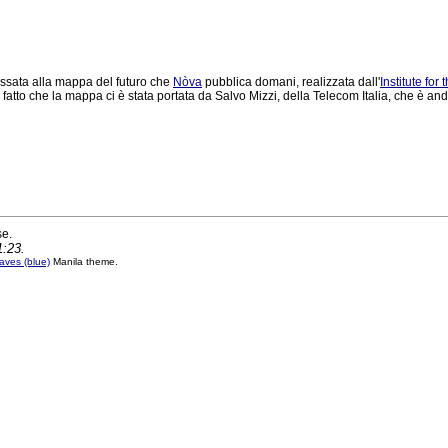
ressata alla mappa del futuro che
Nòva
pubblica domani, realizzata dall'
Institute for
l fatto che la mappa ci è stata portata da Salvo Mizzi, della Telecom Italia, che è a
se.
1:23.
ves (blue)
Manila theme.