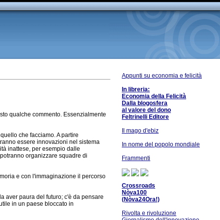
Appunti su economia e felicità
In libreria:
Economia della Felicità
Dalla blogosfera
al valore del dono
iesto qualche commento. Essenzialmente
Feltrinelli Editore
Il mago d'ebiz
quello che facciamo. A partire
potranno essere innovazioni nel sistema
In nome del popolo mondiale
ità inattese, per esempio dalle
i potranno organizzare squadre di
Frammenti
emoria e con l'immaginazione il percorso
Crossroads
Nòva100
da aver paura del futuro; c'è da pensare
(Nòva24Ora!)
tile in un paese bloccato in
Rivolta e rivoluzione