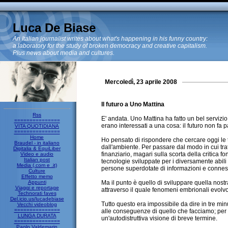
Luca De Biase
An Italian journalist writes about what's happening in his funny country:
a laboratory for the study of broken democracy and creative capitalism.
Plus news about media and cultures.
Mercoledì, 23 aprile 2008
Il futuro a Uno Mattina
Rss
E' andata. Uno Mattina ha fatto un bel servizio
===============
erano interessati a una cosa: il futuro non fa 
VITA QUOTIDIANA
===============
Home
Ho pensato di rispondere che cercare oggi le t
Braudel - in italiano
dall'ambiente. Per passare dal modo in cui tra
Digitalia & EquiLiber
finanziario, magari sulla scorta della critica 
Video e audio
Italian post
tecnologie sviluppate per i diversamente abili
Media (.com e .it)
persone superdotate di informazioni e connessi
Culture
Effetto memo
Appunti
Ma il punto è quello di sviluppare quella nos
Viaggi e reportage
attraverso il quale fenomeni embrionali evolvo
Technorati faves
Del.icio.us/lucadebiase
Tutto questo era impossibile da dire in tre mi
Vecchi videoblog
===============
alle conseguenze di quello che facciamo; per
LUNGA DURATA
un'autodistruttiva visione di breve termine.
===============
Paolo Valdemarin