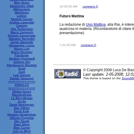
Blog Notes
Alessandro Gilioli
10:03:52 AM
comment [
]
;
Wittgenstein
WebNotes
Leibniz
Futuro Mattina
Network Games
Andrea Lawendel
La redazione di
Uno Mattina
, alla Rai, è inte
Criativity
qualcosa in materia. (Ricordandomi di citare i
Gigi Tagliapietra
Marco Zamperini
presentazione).
Antonio Santangelo
Massimo Mantellini
Sergio Maistrello
7:31:05 AM
comment [
]
;
Alessandro Longo
Mauro Lupi
Bruno Giussani
Pandemia
Stefano Quintarelli
Antonio Dini
Piergiovanni Mometto
Kurai
© Copyright 2008 Luca De Bia
Zuck
Last update: 2-05-2008; 12:0
Lele Dainesi
Davide Tarasconi
This theme is based on the
SoundWa
===============
ANNALES
===============
Global Voices
BleedingEdge
Le Blog Medias
Joi Ito
David Weinberger
Dan Gillmor
Kevin Kelly
Hossein Derakhshan
Alfonso Fuggetta
Doc Searls
Dave Winer
Marc Canter
Loic Le Meur