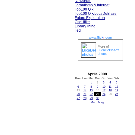
Newseum
Jornalismo & internet
Top100 Qix
Top100 Qix/LucaDeBiase
Future Exploration
CiteUlike
LibraryThing
Ted
www.
flick
r
.com
More of
LucaDeBiase's
photos
Aprile 2008
Dom
Lun
Mar
Mer
Gio
Ven
Sab
1
2
3
4
5
6
7
8
9
10
11
12
13
14
15
16
17
18
19
20
21
22
23
24
25
26
27
28
29
30
Mar
Mag