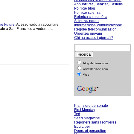
Giornalismo dell'innovazione
Appunti: reti, Benkler, Castells
Politica/ blog
Politica/ scienza
Retorica catastrofica
Scienza/ paura
 the Future
. Adesso vado a raccontare
Informazione/ comunicazione
ndato a San Francisco a vederne la
Regole/ telecomunicazioni
Urgenze/ giovani
Chi ha ucciso i giornali?
blog.debiase.com
www.debiase.com
Web
Planisfero personale
First Monday
Ted
Seed Magazine
Reporters sans Frontières
EquiLiber
Doors of perception