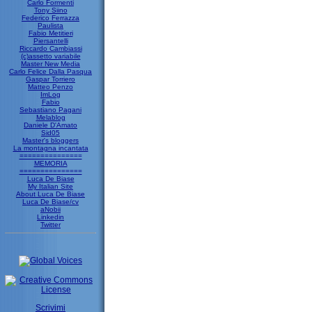
Carlo Formenti
Tony Siino
Federico Ferrazza
Paulista
Fabio Metitieri
Piersantelli
Riccardo Cambiassi
(c)assetto variabile
Master New Media
Carlo Felice Dalla Pasqua
Gaspar Torriero
Matteo Penzo
ImLog
Fabio
Sebastiano Pagani
Melablog
Daniele D'Amato
Sid05
Master's bloggers
La montagna incantata
===============
MEMORIA
===============
Luca De Biase
My Italian Site
About Luca De Biase
Luca De Biase/cv
aNobii
Linkedin
Twitter
Scrivimi