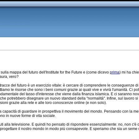
 sulla mappa del futuro dell'Institute for the Future e (come dicevo
prima
) mi ha ch
paura, vero?
racce del futuro è un esercizio vitale: è cercare di comprendere le conseguenze di 
ttiamo le risorse che sono i beni comuni grazie ai quali vive e vivrà l'umanità. Ci 
fondamentale del tasso d'interesse che viene dalla finanza islamica. E ci saranno nov
 che potrebbero disegnare un nuovo standard della "normalità". Infine, sul lavoro s
oni grazie alla rete e alle loro conoscenze online (e non solo).
tra capacità di guardare in prospettiva il movimento del mondo. Pensando con la m
no in nuove forme di vita sociale.
nuti alla televisione. E quindi ho pensato di rispondere essenzialmente: no, non c'è 
 progettare il nostro mondo in modo più consapevole. E speriamo che sia un seme u