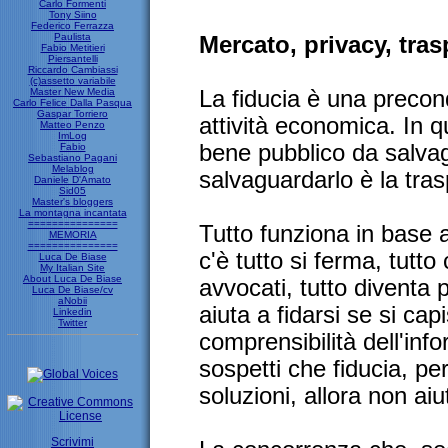
Carlo Formenti
Tony Siino
Federico Ferrazza
Paulista
Mercato, privacy, tras
Fabio Metitieri
Piersantelli
Riccardo Cambiassi
(c)assetto variabile
Master New Media
La fiducia è una precon
Carlo Felice Dalla Pasqua
Gaspar Torriero
attività economica. In q
Matteo Penzo
ImLog
bene pubblico da salva
Fabio
Sebastiano Pagani
Melablog
salvaguardarlo è la tra
Daniele D'Amato
Sid05
Master's bloggers
La montagna incantata
===============
Tutto funziona in base a
MEMORIA
===============
c'è tutto si ferma, tutto 
Luca De Biase
My Italian Site
About Luca De Biase
avvocati, tutto diventa p
Luca De Biase/cv
aNobii
aiuta a fidarsi se si ca
Linkedin
Twitter
comprensibilità dell'in
sospetti che fiducia, p
soluzioni, allora non aiu
Scrivimi