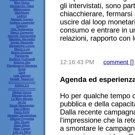
Blog Notes
gli intervistati, sono pa
Alessandro Gilioli
Wittgenstein
chiacchierare, fermarsi a
WebNotes
Leibniz
Network Games
uscire dal loop monetari
Andrea Lawendel
Criativity
consumo e entrare in un
Gigi Tagliapietra
Marco Zamperini
Antonio Santangelo
relazioni, rapporto con l
Massimo Mantellini
Sergio Maistrello
Alessandro Longo
Mauro Lupi
Bruno Giussani
Pandemia
Stefano Quintarelli
12:16:43 PM
comment [
]
Antonio Dini
Piergiovanni Mometto
Kurai
Zuck
Lele Dainesi
Agenda ed esperienza
Davide Tarasconi
===============
ANNALES
===============
Global Voices
Ho per qualche tempo ch
BleedingEdge
Le Blog Medias
pubblica e della capacità
Joi Ito
David Weinberger
Dan Gillmor
Dalla recente campagna 
Kevin Kelly
Hossein Derakhshan
l'impressione che la rete
Alfonso Fuggetta
Doc Searls
Dave Winer
a smontare le campagne
Marc Canter
Loic Le Meur