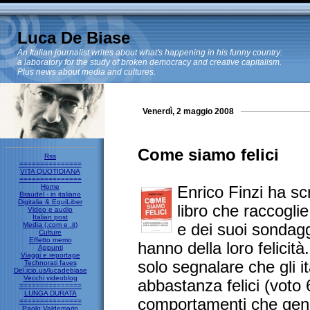
Luca De Biase
An Italian journalist writes about what's happening in his funny country:
a laboratory for the study of broken democracy and creative capitalism.
Plus news about media and cultures.
Venerdì, 2 maggio 2008
Come siamo felici
Rss
===============
VITA QUOTIDIANA
===============
Home
Enrico Finzi ha sc
Braudel - in italiano
Digitalia & EquiLiber
libro che raccoglie 
Video e audio
Italian post
Media (.com e .it)
e dei suoi sondaggi
Culture
Effetto memo
hanno della loro felicità
Appunti
Viaggi e reportage
solo segnalare che gli i
Technorati faves
Del.icio.us/lucadebiase
Vecchi videoblog
abbastanza felici (voto 6
===============
LUNGA DURATA
comportamenti che gene
===============
Paolo Valdemarin