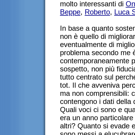
molto interessanti di
On
Beppe
,
Roberto
,
Luca S
In base a quanto sostenu
non è quello di miglior
eventualmente di migliora
problema secondo me è 
contemporaneamente pi
sospetto, non più fiduci
tutto centrato sul perc
tot. Il che avveniva perc
ma non comprensibili: 
contengono i dati della 
Quali voci ci sono e qua
era un anno particolare
altri? Quanto si evade e
sono messi a elucubrare