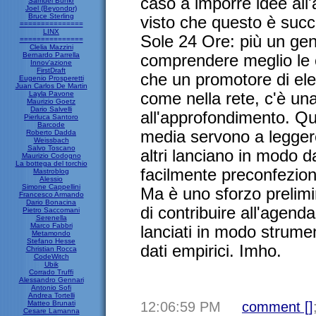
caso a imporre idee all
Samuel Bunkr
Joel (Beyondpr)
Bruce Sterling
visto che questo è suc
===============
LINX
Sole 24 Ore: più un gen
===============
Clelia Mazzini
Bernardo Parrella
comprendere meglio le 
Innov'azione
FirstDraft
che un promotore di ele
Eugenio Prosperetti
Juan Carlos De Martin
Layla Pavone
come nella rete, c'è un
Maurizio Goetz
Dario Salvelli
all'approfondimento. Q
Pierluca Santoro
Barcode
media servono a legger
Roberto Dadda
Weissbach
Salvo Toscano
altri lanciano in modo d
Maurizio Codogno
La bottega del torchio
facilmente preconfezio
Mastroblog
Alessio
Simone Cappellini
Ma è uno sforzo prelimi
Francesco Armando
Dario Bonacina
di contribuire all'agenda
Pietro Saccomani
Serenella
Marco Fabbri
lanciati in modo strume
Metamondo
Stefano Hesse
dati empirici. Imho.
Christian Rocca
CodeWitch
Ubik
Corrado Truffi
Alessandro Gennari
Antonio Sofi
Andrea Tortelli
Matteo Brunati
12:06:59 PM
comment [
]
Cesare Lamanna