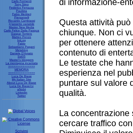
di informazione-ent
Carlo Formenti
Tony Siino
Federico Ferrazza
Paulista
Fabio Metitieri
Piersantelli
Questa attività può
Riccardo Cambiassi
(c)assetto variabile
Master New Media
chiunque. Non ci v
Carlo Felice Dalla Pasqua
Gaspar Torriero
Matteo Penzo
per ottenere attenz
ImLog
Fabio
Sebastiano Pagani
contenuto di entert
Melablog
Daniele D'Amato
Sid05
Le testate che hann
Master's bloggers
La montagna incantata
===============
esperienza nel pub
MEMORIA
===============
Luca De Biase
My Italian Site
puntare sul valore d
About Luca De Biase
Luca De Biase/cv
aNobii
qualità.
Linkedin
Twitter
La concentrazione s
cercare traffico co
Scrivimi