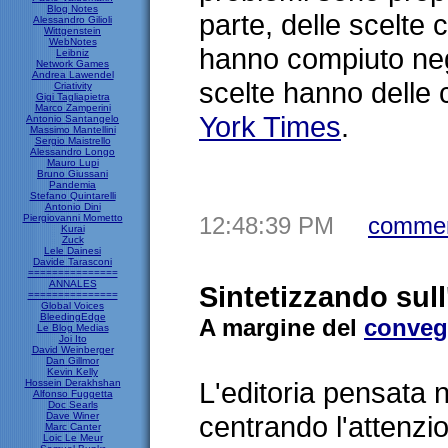
Blog Notes
parte, delle scelte 
Alessandro Gilioli
Wittgenstein
WebNotes
hanno compiuto negl
Leibniz
Network Games
Andrea Lawendel
scelte hanno delle
Criativity
Gigi Tagliapietra
Marco Zamperini
York Times
.
Antonio Santangelo
Massimo Mantellini
Sergio Maistrello
Alessandro Longo
Mauro Lupi
Bruno Giussani
Pandemia
Stefano Quintarelli
Antonio Dini
Piergiovanni Mometto
12:48:39 PM
commen
Kurai
Zuck
Lele Dainesi
Davide Tarasconi
===============
ANNALES
Sintetizzando sull
===============
Global Voices
BleedingEdge
A margine del
conve
Le Blog Medias
Joi Ito
David Weinberger
Dan Gillmor
Kevin Kelly
L'editoria pensata n
Hossein Derakhshan
Alfonso Fuggetta
Doc Searls
Dave Winer
centrando l'attenzio
Marc Canter
Loic Le Meur