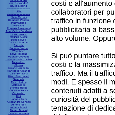
Samuel Bunkr
costi e all'aumento 
Joel (Beyondpr)
Bruce Sterling
===============
collaboratori per p
LINX
===============
Clelia Mazzini
traffico in funzione 
Bernardo Parrella
Innov'azione
FirstDraft
pubblicitaria a bas
Eugenio Prosperetti
Juan Carlos De Martin
Layla Pavone
alto volume. Oppure
Maurizio Goetz
Dario Salvelli
Pierluca Santoro
Barcode
Roberto Dadda
Weissbach
Si può puntare tutto
Salvo Toscano
Maurizio Codogno
La bottega del torchio
costi e la massimiz
Mastroblog
Alessio
Simone Cappellini
traffico. Ma il traffi
Francesco Armando
Dario Bonacina
Pietro Saccomani
modi. E spesso il m
Serenella
Marco Fabbri
Metamondo
Stefano Hesse
contenuti adatti a so
Christian Rocca
CodeWitch
Ubik
curiosità del pubbl
Corrado Truffi
Alessandro Gennari
Antonio Sofi
tentazione di dedi
Andrea Tortelli
Matteo Brunati
Cesare Lamanna