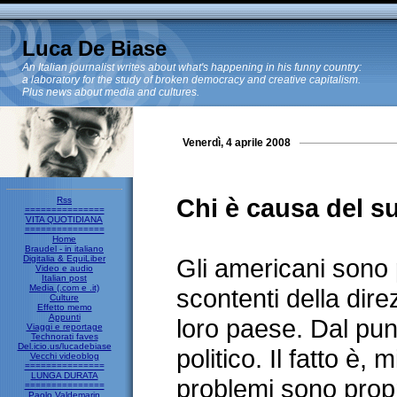
Luca De Biase
An Italian journalist writes about what's happening in his funny country:
a laboratory for the study of broken democracy and creative capitalism.
Plus news about media and cultures.
Venerdì, 4 aprile 2008
Chi è causa del su
Rss
===============
VITA QUOTIDIANA
===============
Home
Braudel - in italiano
Digitalia & EquiLiber
Gli americani sono
Video e audio
Italian post
Media (.com e .it)
scontenti della dire
Culture
Effetto memo
Appunti
loro paese. Dal pun
Viaggi e reportage
Technorati faves
Del.icio.us/lucadebiase
politico. Il fatto è,
Vecchi videoblog
===============
LUNGA DURATA
problemi sono propri
===============
Paolo Valdemarin