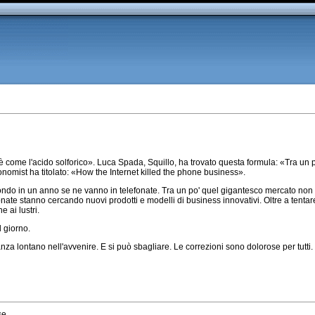
t è come l'acido solforico». Luca Spada, Squillo, ha trovato questa formula: «Tra un 
nomist ha titolato: «How the Internet killed the phone business».
mondo in un anno se ne vanno in telefonate. Tra un po' quel gigantesco mercato non 
te stanno cercando nuovi prodotti e modelli di business innovativi. Oltre a tentare 
e ai lustri.
l giorno.
a lontano nell'avvenire. E si può sbagliare. Le correzioni sono dolorose per tutti.
se.