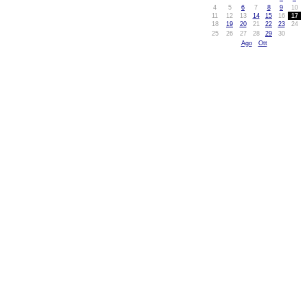
4
5
6
7
8
9
10
11
12
13
14
15
16
17
18
19
20
21
22
23
24
25
26
27
28
29
30
Ago
Ott