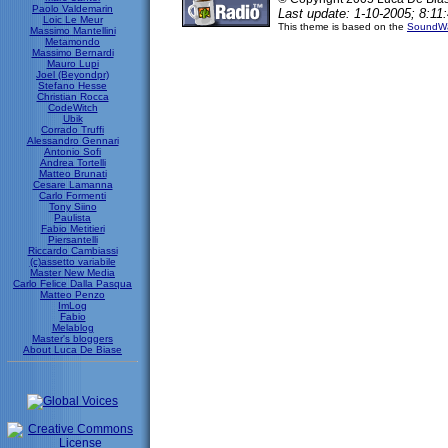
Paolo Valdemarin
Last update: 1-10-2005; 8:11:
Loic Le Meur
This theme is based on the
SoundWa
Massimo Mantellini
Metamondo
Massimo Bernardi
Mauro Lupi
Joel (Beyondpr)
Stefano Hesse
Christian Rocca
CodeWitch
Ubik
Corrado Truffi
Alessandro Gennari
Antonio Sofi
Andrea Tortelli
Matteo Brunati
Cesare Lamanna
Carlo Formenti
Tony Siino
Paulista
Fabio Metitieri
Piersantelli
Riccardo Cambiassi
(c)assetto variabile
Master New Media
Carlo Felice Dalla Pasqua
Matteo Penzo
ImLog
Fabio
Melablog
Master's bloggers
About Luca De Biase