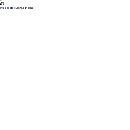
43.
ves (blue)
Manila theme.