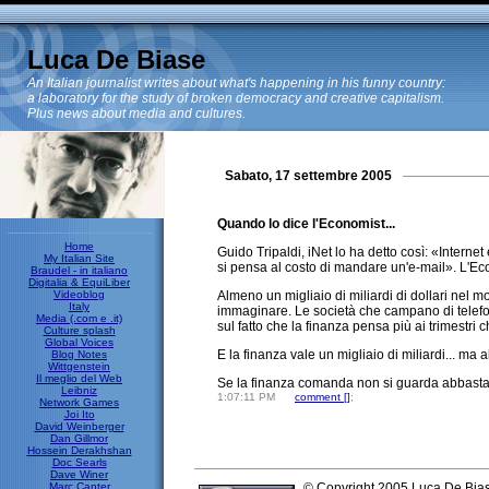
Luca De Biase
An Italian journalist writes about what's happening in his funny country:
a laboratory for the study of broken democracy and creative capitalism.
Plus news about media and cultures.
Sabato, 17 settembre 2005
Quando lo dice l'Economist...
Home
Guido Tripaldi, iNet lo ha detto così: «Interne
My Italian Site
si pensa al costo di mandare un'e-mail». L'Eco
Braudel - in italiano
Digitalia & EquiLiber
Videoblog
Almeno un migliaio di miliardi di dollari nel 
Italy
immaginare. Le società che campano di telefona
Media (.com e .it)
sul fatto che la finanza pensa più ai trimestri ch
Culture splash
Global Voices
E la finanza vale un migliaio di miliardi... ma a
Blog Notes
Wittgenstein
Il meglio del Web
Se la finanza comanda non si guarda abbastanz
Leibniz
1:07:11 PM
comment [
]
;
Network Games
Joi Ito
David Weinberger
Dan Gillmor
Hossein Derakhshan
Doc Searls
Dave Winer
Marc Canter
© Copyright 2005 Luca De Bia