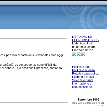
LIBRO ONLINE
ECONOMIA E BLOG
Lì dentro ci trovi
un anno di lavoro.
Ed è solo l'inizio...
po' si penserà al costo delle telefonate come oggi
ci sarà più. Le conseguenze sono difficili da
Politica e blog
di frenare il più possibile il processo, contando
Politica e scienza
Retorica catastrofica
Economia nuova
Scienza e paura
Informazione o
comunicazione
Settembre 2005
Dom
Lun
Mar
Mer
Gio
Ven
Sab
1
2
3