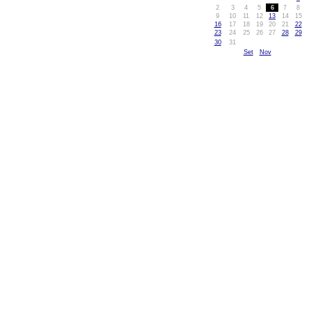
2
3
4
5
6
7
8
9
10
11
12
13
14
15
16
17
18
19
20
21
22
23
24
25
26
27
28
29
30
31
Set
Nov