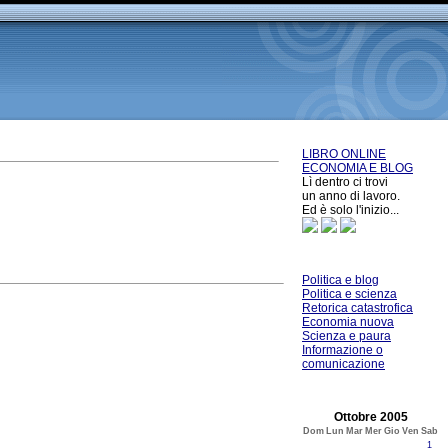
LIBRO ONLINE
ECONOMIA E BLOG
Lì dentro ci trovi
un anno di lavoro.
Ed è solo l'inizio...
Politica e blog
Politica e scienza
Retorica catastrofica
Economia nuova
Scienza e paura
Informazione o
comunicazione
Ottobre 2005
Dom
Lun
Mar
Mer
Gio
Ven
Sab
1