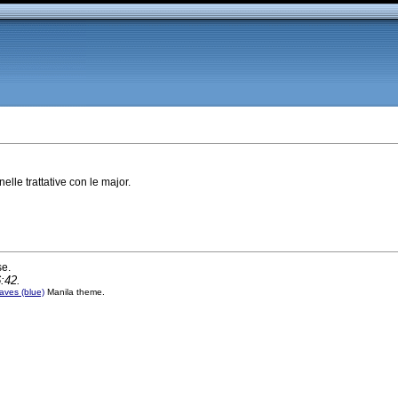
à nelle trattative con le major.
se.
:42.
ves (blue)
Manila theme.