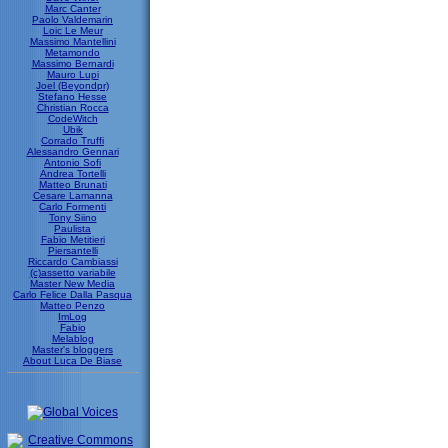
Marc Canter
Paolo Valdemarin
Loic Le Meur
Massimo Mantellini
Metamondo
Massimo Bernardi
Mauro Lupi
Joel (Beyondpr)
Stefano Hesse
Christian Rocca
CodeWitch
Ubik
Corrado Truffi
Alessandro Gennari
Antonio Sofi
Andrea Tortelli
Matteo Brunati
Cesare Lamanna
Carlo Formenti
Tony Siino
Paulista
Fabio Metitieri
Piersantelli
Riccardo Cambiassi
(c)assetto variabile
Master New Media
Carlo Felice Dalla Pasqua
Matteo Penzo
ImLog
Fabio
Melablog
Master's bloggers
About Luca De Biase