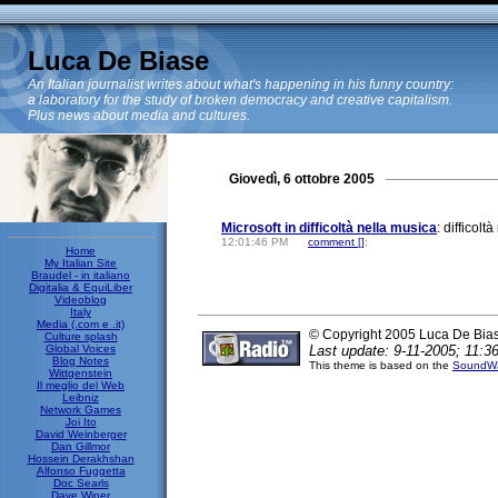
Luca De Biase
An Italian journalist writes about what's happening in his funny country:
a laboratory for the study of broken democracy and creative capitalism.
Plus news about media and cultures.
Giovedì, 6 ottobre 2005
Microsoft in difficoltà nella musica
: difficolt
12:01:46 PM
comment [
]
;
Home
My Italian Site
Braudel - in italiano
Digitalia & EquiLiber
Videoblog
Italy
Media (.com e .it)
© Copyright 2005 Luca De Bia
Culture splash
Global Voices
Last update: 9-11-2005; 11:36
Blog Notes
This theme is based on the
SoundWa
Wittgenstein
Il meglio del Web
Leibniz
Network Games
Joi Ito
David Weinberger
Dan Gillmor
Hossein Derakhshan
Alfonso Fuggetta
Doc Searls
Dave Winer